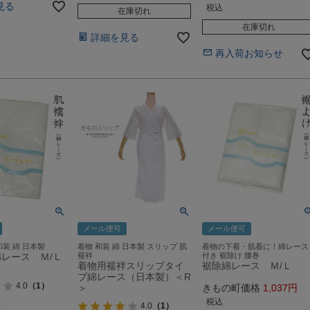
見る
税込
在庫切れ
在庫切れ
詳細を見る
再入荷お知らせ
メール便可
メール便可
和装 綿 日本製
着物 和装 綿 日本製 スリップ 肌
着物の下着・肌着に！綿レース
レース Ｍ/Ｌ
襦袢
付き 裾除け 腰巻
着物用襦袢スリップタイ
裾除綿レース Ｍ/Ｌ
プ綿レース（日本製）＜R
4.0
（1）
＞
きもの町価格
1,037
税込
4.0
（1）