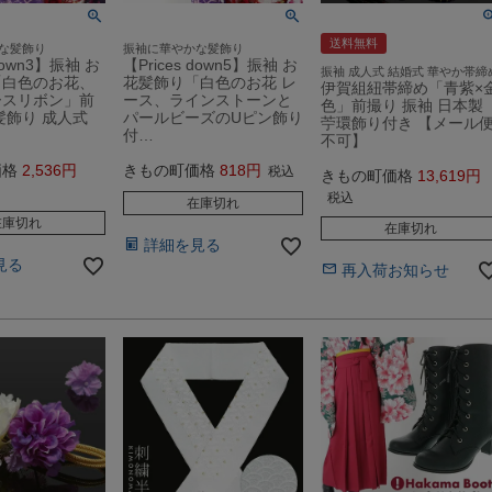
送料無料
な髪飾り
振袖に華やかな髪飾り
 down3】振袖 お
【Prices down5】振袖 お
振袖 成人式 結婚式 華やか帯締
「白色のお花、
花髪飾り「白色のお花 レ
伊賀組紐帯締め「青紫×
ースリボン」前
ース、ラインストーンと
色」前撮り 振袖 日本製
髪飾り 成人式
パールビーズのUピン飾り
苧環飾り付き 【メール
付…
不可】
価格
2,536
きもの町価格
818
税込
きもの町価格
13,619
税込
在庫切れ
在庫切れ
在庫切れ
詳細を見る
見る
再入荷お知らせ