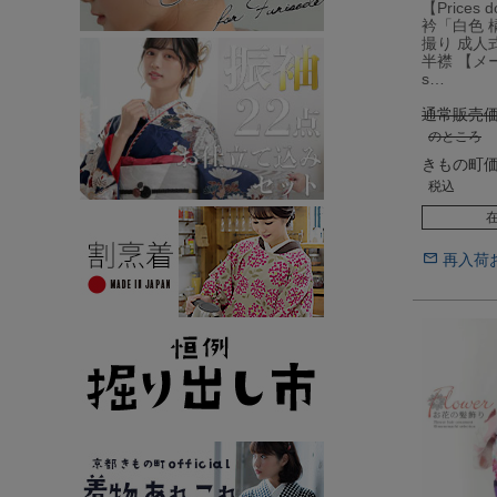
【Prices
衿「白色 
撮り 成人
半襟 【メ
s…
通常販売
のところ
きもの町
税込
再入荷