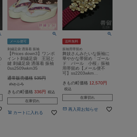
メール便可
送料無料
刺繍足袋 洒落着 振袖
振袖用帯留め
【Prices down3】ワンポ
舞妓さんみたいな振袖に
め
イント刺繍足袋 王冠と
華やかな帯留め「ゴール
式
鍵 刺繍足袋 洒落着 振袖
ド パール 小桜」振袖
0ss2509wkm35
用帯留め【メール便不
可】ss2203wkm…
通常販売価格
535
きもの町価格
12,570
のところ
税込
きもの町価格
336
税込
在庫切れ
在庫切れ
再入荷お知らせ
カートに入れる