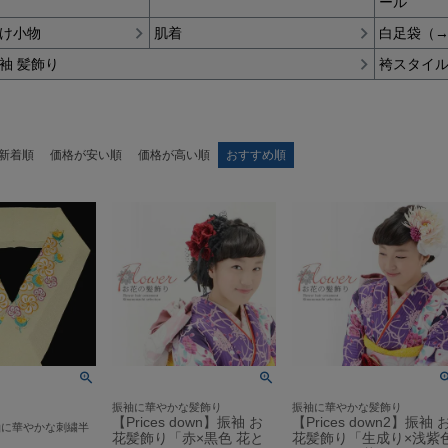
ール
け小物
肌着
白足袋（
袖 髪飾り
袴スタイ
新着順
価格が安い順
価格が高い順
おすすめ順
振袖に華やかな髪飾り
振袖に華やかな髪飾り
【Prices down】振袖 お
【Prices down2】振袖 
袖に華やかな刺繍半
花髪飾り「赤×黒色 花と
花髪飾り「生成り×浅紫