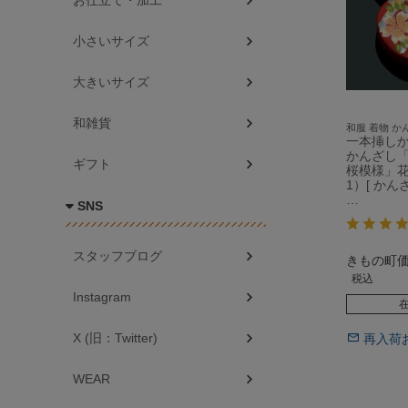
お仕立て・加工
小さいサイズ
大きいサイズ
和雑貨
和服 着物 か
一本挿し
かんざし「
ギフト
桜模様」花
1）[ かんざ
…
SNS
スタッフブログ
きもの町
税込
Instagram
X (旧：Twitter)
再入荷
WEAR