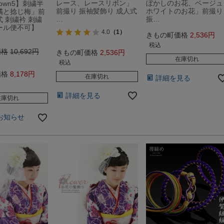
レース、レースリボン」
ぼかしのお花、ベージュ
 down5】刺繍半
前撮り 振袖髪飾り 成人式
ホワイトのお花」前撮り
橘と捻じ梅」前
…
振…
式 刺繍衿 刺繍
ール便不可】
4.0
（1）
きもの町価格
2,536
税込
価格
10,692
きもの町価格
2,536
在庫切れ
税込
価格
8,178
在庫切れ
詳細を見る
詳細を見る
在庫切れ
お知らせ