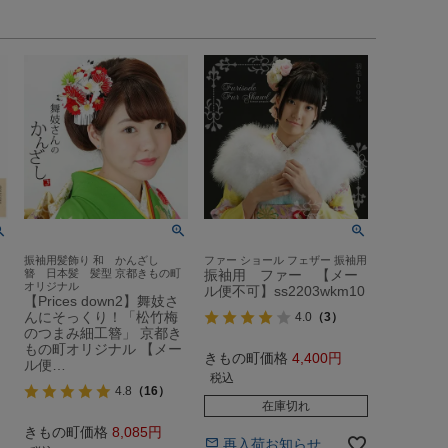
振袖用髪飾り 和 かんざし
ファー ショール フェザー 振袖用
簪 日本髪 髪型 京都きもの町
振袖用 ファー 【メー
オリジナル
ル便不可】ss2203wkm10
【Prices down2】舞妓さ
んにそっくり！「松竹梅
4.0
（3）
のつまみ細工簪」 京都き
もの町オリジナル 【メー
きもの町価格
4,400
ル便…
税込
4.8
（16）
在庫切れ
きもの町価格
8,085
再入荷お知らせ