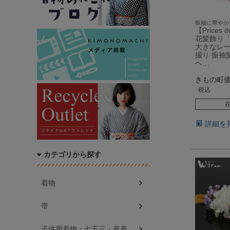
振袖に華やか
【Prices
花髪飾り
大きなレ
撮り 振袖
ヘ…
きもの町
税込
詳細を
カテゴリから探す
着物
帯
子供用着物・七五三・産着