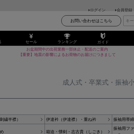
ログイン
会員登録
お問い合わせはこちら
品
セール
ランキング
ガイド
お盆期間中の出荷業務一部休止・配送のご案内
【重要】地震の影響によるお荷物のお届けにつきまして
成人式・卒業式・振袖
刺繍半襟）
伊達衿（伊達襟）・重ね衿
振袖用帯
振袖用フ
め
箱迫・懐剣・志古貴（しごき）