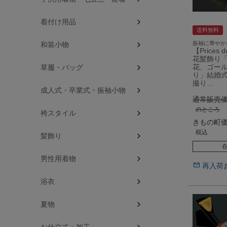
着付け用品
送料無料
振袖に華やか
和装小物
【Prices
花髪飾り「
花、ゴー
草履・バッグ
り」結婚式
撮り…
成人式・卒業式・振袖小物
通常販売
のところ
袴スタイル
きもの町
税込
髪飾り
男性用着物
再入荷
浴衣
夏物