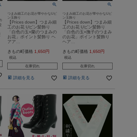
つまみ細工のお花が華やかなUピ
つまみ細工のお花が華やかなUピ
ン玉飾り
ン玉飾り
め
【Prices down】つまみ細
【Prices down】つまみ細
金
工のお花 Uピン髪飾り
工のお花 Uピン髪飾り
「白色の玉×蘭のつまみの
「白色の玉×撫子のつまみ
便
お花」ポイント髪飾り ヘ
のお花」ポイント髪飾り
アア…
ヘア…
きもの町価格
1,650
きもの町価格
1,650
税込
税込
在庫切れ
在庫切れ
詳細を見る
詳細を見る