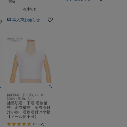
税込
在庫切れ
再入荷お知らせ
補正肌着 肌に優しい、綿
100%！浴衣にも♪
補整肌着・下着 着物補
整、浴衣補整 浴衣着付
け小物 着物着付け小物
【メール便不可】
4.5
（2）