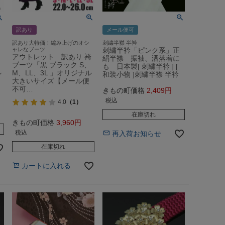
訳あり
メール便可
訳あり大特価！編み上げのオシ
刺繍半襟 半衿
ャレなブーツ
刺繍半衿「ピンク系」正
アウトレット 訳あり 袴
絹半襟 振袖、洒落着に
、
ブーツ「黒 ブラック S、
も 日本製[ 刺繍半衿 ] [
ル
M、LL、3L 」オリジナル
和装小物 ]刺繍半襟 半衿
大きいサイズ【メール便
不可…
きもの町価格
2,409
税込
4.0
（1）
在庫切れ
きもの町価格
3,960
税込
再入荷お知らせ
在庫切れ
カートに入れる