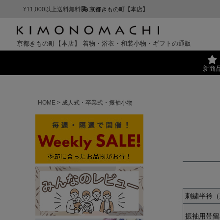
¥11,000以上送料無料
京都きもの町【本店】
京都きもの町【本店】
着物・浴衣・和装小物・ギフトの通販
新商
HOME
成人式・卒業式・振袖小物
刺繍半衿（
振袖用帯留