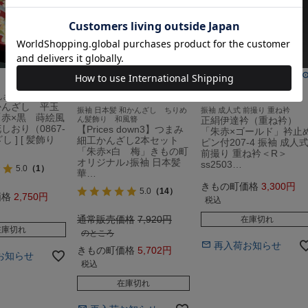
送料無料
メール便可
んざし 和装髪飾り
かんざし 平玉
振袖 日本髪 和かんざし ちりめ
振袖 成人式 前撮り 重ね衿
赤×黒 蒔絵風
ん髪飾り 和風簪
正絹伊達衿（重ね衿）
しおり（0867-
【Prices down3】つまみ
「朱赤×ゴールド」衿止
し ] [ 髪飾り
細工かんざし2本セット
ピン付207-4 振袖 成人
「朱赤×白 梅」きもの町
前撮り 重ね衿＜R＞
オリジナル♪振袖 日本髪
ss2503…
5.0
（1）
華…
きもの町価格
3,300
5.0
（14）
価格
2,750
税込
通常販売価格
7,920
在庫切れ
在庫切れ
のところ
再入荷お知らせ
きもの町価格
5,702
お知らせ
税込
在庫切れ