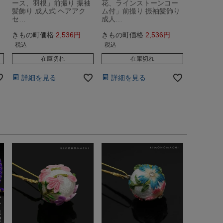
ース、羽根」前撮り 振袖
花、ラインストーンコー
髪飾り 成人式 ヘアアク
ム付」前撮り 振袖髪飾り
セ…
成人…
きもの町価格
2,536
きもの町価格
2,536
税込
税込
在庫切れ
在庫切れ
詳細を見る
詳細を見る