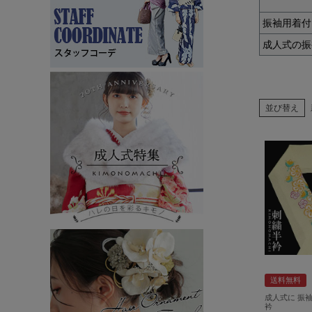
振袖用着付
成人式の振
並び替え
送料無料
成人式に 振
衿