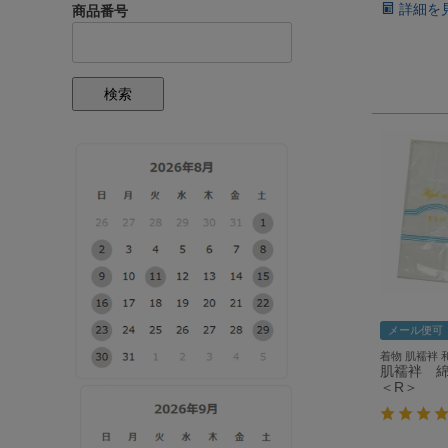
詳細を
商品番号
検索
メール便可
着物 肌襦袢 
肌襦袢 綿
＜R＞