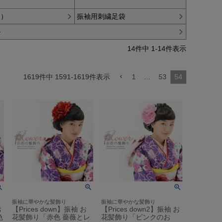
→）
振袖用刺繍足袋
ル
14
件中
1
-
14
件表示
1619
件中
1591
-
1619
件表示
1
…
53
54
振袖に華やかな髪飾り
振袖に華やかな髪飾り
お
【Prices down】振袖 お
【Prices down2】振袖 お
色
花髪飾り「赤色 薔薇とレ
花髪飾り「ピンクのお