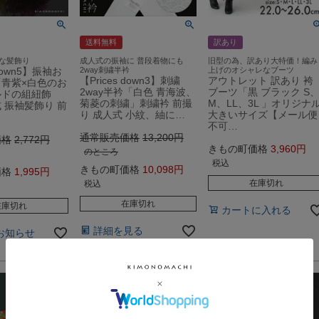
送料無料
訳あり
な髪飾り
成人式の振袖に 普段着物にも
旧型の為、訳あり大特価！編み
 down5】振袖お
2way刺繍半衿
上げのオシャレなブーツ
【Prices down3】刺繍
アウトレット 訳あり 袴
青紫×白色のお
2way半衿「白色 青海波、
ブーツ「黒 ブラック S
ルドの組紐飾
菊菱の刺繍」刺繍衿 前撮
M、LL、3L 」オリジナ
 振袖髪飾り 前
り 成人式 小紋、紬に…
大きいサイズ【メール便
不可…
通常販売価格
13,200
価格
2,772
きもの町価格
3,960
のところ
税込
きもの町価格
10,098
価格
1,995
在庫切れ
税込
在庫切れ
在庫切れ
カートに入れる
詳細を見る
お知らせ