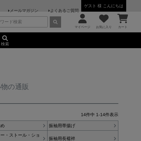
ゲスト 様 こんにちは
メールマガジン
よくあるご質問
マイページ
お気に入り
カート
検索
小物の通販
14
件中
1
-
14
件表示
締め
振袖用帯揚げ
ァー・ストール・ショ
振袖用長襦袢