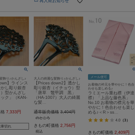
再入荷お知らせ
メール便可
髪飾り♪かんざし♪
大人の綺麗な髪飾り♪かんざし♪
 down】ラインス
【Prices down2】透かし
お着物の衿元を華やかに！色合
透かし彫り銀杏
彫り銀杏（イチョウ）型
わせも楽しめる♪
ウ）型かんざし
「唐草 鼈甲調 黒」
ラミエール重ね襟（伊達
ック」（KAN-
（HA-1007）大人の綺麗
襟）「上品な藤色系」
な髪…
No.10 お着物の襟元を華
やかに！色合わせも楽し
価格
7,333
通常販売価格
3,404
める♪＜R＞ss…
のところ
4.0
（3）
きもの町価格
2,756
在庫切れ
税込
きもの町価格
2,409