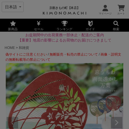
京都きもの町【本店】
新商品
セール
ランキング
ガイド
検索
お盆期間中の出荷業務一部休止・配送のご案内
【重要】地震の影響によるお荷物のお届けにつきまして
HOME
和雑貨
偽サイトにご注意ください
/
無断販売・転売の禁止について
/
画像・説明文
の無断転載等の禁止について