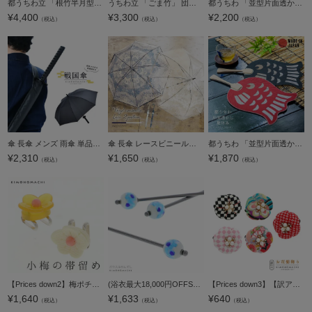
都うちわ立 「根竹半月型」 団扇立 ギフトボックス 誕生日 母の日 敬老の日 贈り物 プレゼント ギフト 贈答品 【メール便不可】＜H＞
うちわ立 「ごま竹」 団扇立 ギフトボックス 誕生日 母の日 敬老の日 贈り物 プレゼント ギフト 贈答品 【メール便不可】＜H＞
都うちわ 「並型片面透かし千代女」 団扇 都団扇 日本製 誕生日 母の日 父の日 敬老の日 贈り物 プレゼント ギフト 【メール便不可】＜H＞
¥
4,400
¥
3,300
¥
2,200
（税込）
（税込）
（税込）
傘 長傘 メンズ 雨傘 単品「戦国傘 黒」傘袋付き ジャンプ式 戦国武将 グッズ 侍 刀剣 男性 紳士 父の日 敬老の日 誕生日 プレゼント ギフト【メール便不可】
傘 長傘 レースビニール傘 単品「ホワイト・ネイビー」雨傘 女性用 レディース women's プレゼント ギフト 母の日 誕生日【メール便不可】
都うちわ 「並型片面透かし夏休み」 団扇 都団扇 日本製 誕生日 母の日 父の日 敬老の日 贈り物 プレゼント ギフト 【メール便不可】＜H＞
¥
2,310
¥
1,650
¥
1,870
（税込）
（税込）
（税込）
【Prices down2】梅ポチ帯留め単品「べっ甲調、象牙調」洒落小物 着物、浴衣に 洒落もの 帯どめ 和装小物 【メール便不可】
(浴衣最大18,000円OFFSALE8/13迄)【Prices down3】ガラス玉 かんざし「白×ブルー市松」簪 浴衣髪飾り 髪飾り 浴衣かんざし 【メール便不可】
【Prices down3】【訳アリ】【アウトレット品】 クリップ髪飾り 「ちりめん梅 クリップ 全5色」 ヘアアクセサリー 大人用・子供用 レディース 着物 和装 浴衣 カジュアル着物 七五三 女の子 ワンポイント 髪飾り単
¥
1,640
¥
1,633
¥
640
（税込）
（税込）
（税込）