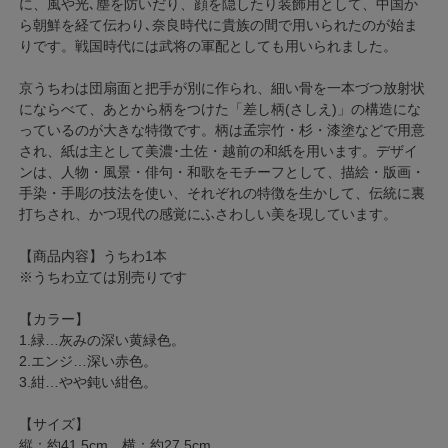
に、風や光､塵を防いだり、顔を隠したり装飾用として、中国か
ら朝鮮を経て伝わり､奈良時代に貴族の間で用いられたのが始ま
りです。戦国時代には武将の軍配としても用いられました。
京うちわは団扇面と把手が別に作られ、細い骨を一本づつ放射状
にならべて、あとから柄をつけた「差し柄(さしえ)」の構造にな
っているのが大きな特徴です。柄は孟宗竹・杉・漆塗などで用意
され、紙は主として美濃･土佐・越前の和紙を用います。デザイ
ンは、人物・風景・俳句・和歌をモチーフとして、描絵・版画・
手染・手彫の技法を使い、それぞれの特徴を生かして、伝統に裏
打ちされ、かつ現代の感覚にふさわしい美を現しています。
【商品内容】うちわ1本
※うちわ立ては別売りです
【カラー】
1.緑…灰みの深い黄緑色。
2.エンジ…深い赤色。
3.紺…やや鈍い紺色。
【サイズ】
縦：約41.5cm 横：約27.5cm