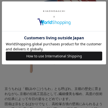
京うちわは「都(みやこ)うちわ」とも呼ばれ、京都の歴史に育ま
れながら､京都の伝統工芸品として､繊細優美を極め、高度の技術
の伝承によって今日の姿をとどめています。
団扇は涼をとるばかりでなく、高松塚古墳の壁画にみられるよう