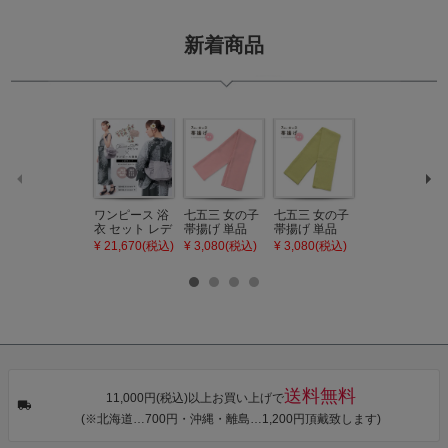
新着商品
ワンピース 浴
七五三 女の子
七五三 女の子
七五三 7歳 女
衣 セット レデ
帯揚げ 単品
帯揚げ 単品
の子 丸ぐけ 帯
ィース 吸水速
「灰桃色」日
「若葉色」日
締め 単品「若
¥ 21,670(税込)
¥ 3,080(税込)
¥ 3,080(税込)
¥ 3,080(税込)
乾 ポリエステ
本製 7歳 女児
本製 7歳 女児
葉色」日本製
ル浴衣 浴衣2
七五三小物 お
七五三小物 お
帯締め 七五三
点セット（浴
びあげ 和装 着
びあげ 和装 着
小物 丸ぐけ紐
衣＋バッグ付
物
物
帯締め
き作り帯 オビ
KIMONOMAC
KIMONOMAC
KIMONOMAC
シェ）「ラン
HI オリジナル
HI オリジナル
HI オリジナル
タン・夜の葉
【メール便不
【メール便不
【メール便不
音・金継ぎ・
可】
可】
可】
チューリッ
プ」Fサイズ
送料無料
カシュクール
11,000円(税込)以上お買い上げで
ワンピース 簡
(※北海道…700円・沖縄・離島…1,200円頂戴致します)
単着付け 大人