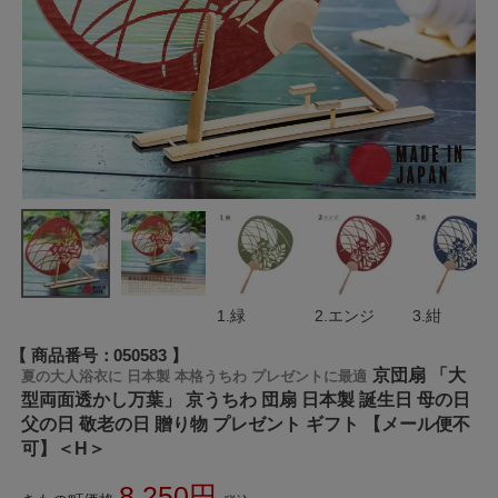
1.緑
2.エンジ
3.紺
商品番号
050583
京団扇 「大
夏の大人浴衣に 日本製 本格うちわ プレゼントに最適
型両面透かし万葉」 京うちわ 団扇 日本製 誕生日 母の日
父の日 敬老の日 贈り物 プレゼント ギフト 【メール便不
可】＜H＞
8,250