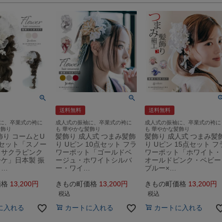
送料無料
送料無料
に、卒業式の袴に
成人式の振袖に、卒業式の袴に
成人式の振袖に、卒業式の袴に
髪飾り
も 華やかな髪飾り
も 華やかな髪飾り
飾り コームとU
髪飾り 成人式 つまみ髪飾
髪飾り 成人式 つまみ髪
セット「スノー
り Uピン 10点セット フラ
り Uピン 15点セット フ
・サクラピンク
ワーポット「ゴールドベ
ワーポット「ホワイト・
ケ」日本製 振
ージュ・ホワイトシルバ
オールドピンク・ベビー
り…
ー・ワイ…
ブルー×…
価格
13,200
きもの町価格
13,200
きもの町価格
13,200
税込
税込
に入れる
カートに入れる
カートに入れる