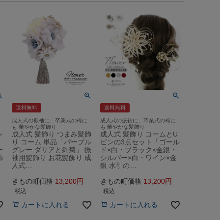
送料無料
送料無料
成人式の振袖に、卒業式の袴に
成人式の振袖に、卒業式の袴に
も 華やかな髪飾り
も 華やかな髪飾り
レ
成人式 髪飾り つまみ髪飾
成人式 髪飾り コームとU
り コーム 単品「パープル
ピンの3点セット「ゴール
ー
グレー ダリアと剣菊」 振
ド×白・ブラック×金銀・
飾
袖用髪飾り お花髪飾り 成
シルバー×白・ワイン×金
人式…
銀 水引の…
きもの町価格
13,200
きもの町価格
13,200
税込
税込
カートに入れる
カートに入れる