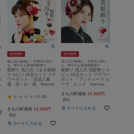
送料無料
送料無料
成人式の振袖に、卒業式の袴に
成人式の振袖に、卒業式の袴に
も 華やかな振袖用髪飾り
も 華やかな振袖用髪飾り
U
髪飾り 成人式 つまみ髪飾
髪飾り 成人式 花髪飾り U
り Uピン 15点セット フラ
ピン 15点セット フラワー
2
ワーポット 「百花八重
ポット 「アンティーク ロ
人
菊 赤・白・黒 Arenca
ーザ レッド Arenca…
…
きもの町価格
14,300
1.0
（1）
税込
カートに入れる
きもの町価格
14,300
税込
カートに入れる