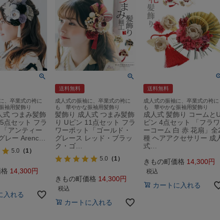
送料無料
送料無料
に、卒業式の袴に
成人式の振袖に、卒業式の袴に
成人式の振袖に、卒業式の袴に
振袖用髪飾り
も 華やかな振袖用髪飾り
も 華やかな振袖用髪飾り
人式 つまみ髪飾
髪飾り 成人式 つまみ髪飾
成人式 髪飾り コームと
15点セット フラ
り Uピン 11点セット フラ
ピン 4点セット 「フラワ
ト「アンティー
ワーポット「ゴールド・
ーコーム 白 赤 花扇」全
グレー Arenc…
グレース レッド・ブラッ
種 ヘアアクセサリー 成
ク・ゴ…
式…
5.0
（1）
5.0
（1）
きもの町価格
14,300
価格
14,300
税込
きもの町価格
14,300
カートに入れる
税込
に入れる
カートに入れる