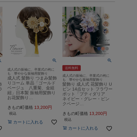
送料無料
成人式の振袖に、卒業式の袴に
も 華やかな振袖用髪飾り
成人式の振袖に、卒業式の袴に
成人式 髪飾り つまみ髪飾
も 華やかな振袖用髪飾り
りコーム 単品「ゴールド
飾
髪飾り 成人式 花髪飾り U
ベージュ 八重菊、金組
ラ
ピン 14点セット フラワー
紐」日本製 振袖用髪飾り
ポット「プティダリア
お花髪飾り…
ネイビー・グレー・ピン
クベージ…
きもの町価格
13,200
きもの町価格
13,200
税込
税込
カートに入れる
カートに入れる