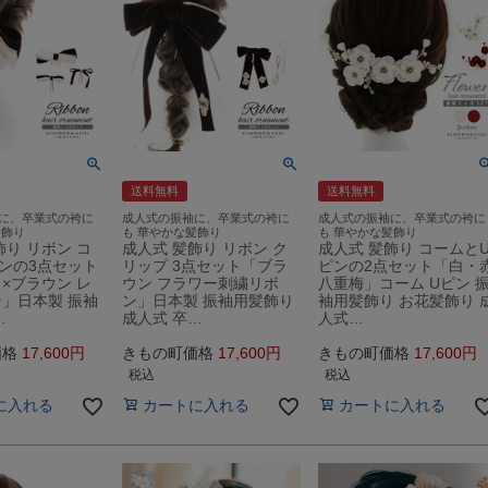
送料無料
送料無料
に、卒業式の袴に
成人式の振袖に、卒業式の袴に
成人式の振袖に、卒業式の袴に
髪飾り
も 華やかな髪飾り
も 華やかな髪飾り
飾り リボン コ
成人式 髪飾り リボン ク
成人式 髪飾り コームと
ンの3点セット
リップ 3点セット「ブラ
ピンの2点セット「白・
×ブラウン レ
ウン フラワー刺繍リボ
八重梅」コーム Uピン 
」日本製 振袖
ン」日本製 振袖用髪飾り
袖用髪飾り お花髪飾り 
…
成人式 卒…
人式…
価格
17,600
きもの町価格
17,600
きもの町価格
17,600
税込
税込
に入れる
カートに入れる
カートに入れる