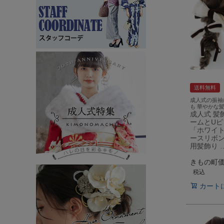
送料無料
成人式の振袖
も 華やかな
成人式 髪
ームとUピ
「ホワイト
ースリボン
用髪飾り 
きもの町
税込
カート