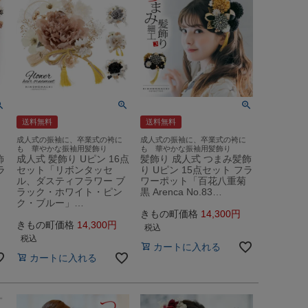
送料無料
送料無料
成人式の振袖に、卒業式の袴に
成人式の振袖に、卒業式の袴に
も 華やかな振袖用髪飾り
も 華やかな振袖用髪飾り
飾
成人式 髪飾り Uピン 16点
髪飾り 成人式 つまみ髪飾
ラ
セット「リボンタッセ
り Uピン 15点セット フラ
ル、ダスティフラワー ブ
ワーポット「百花八重菊
ラック・ホワイト・ピン
黒 Arenca No.83…
ク・ブルー」…
きもの町価格
14,300
きもの町価格
14,300
税込
税込
カートに入れる
カートに入れる