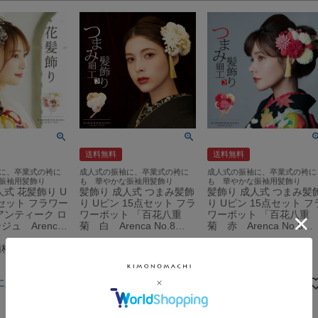
送料無料
送料無料
に、卒業式の袴に
成人式の振袖に、卒業式の袴に
成人式の振袖に、卒業式の袴に
振袖用髪飾り
も 華やかな振袖用髪飾り
も 華やかな振袖用髪飾り
人式 花髪飾り U
髪飾り 成人式 つまみ髪飾
髪飾り 成人式 つまみ髪
点セット フラワー
り Uピン 15点セット フラ
り Uピン 15点セット フ
アンティーク ロ
ワーポット 「百花八重
ワーポット 「百花八重
ジュ Arenc…
菊 白 Arenca No.8…
菊 赤 Arenca No.8…
価格
14,300
きもの町価格
14,300
きもの町価格
14,300
税込
税込
に入れる
カートに入れる
カートに入れる