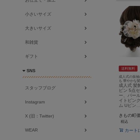
お仕立て・加工
小さいサイズ
大きいサイズ
和雑貨
ギフト
送料無料
SNS
成人式の振袖
も 華やかな
成人式 髪
スタッフブログ
ピン 5点
ー、パール
イトピンク
Instagram
ム Uピン
きもの町
X (旧：Twitter)
税込
WEAR
カート