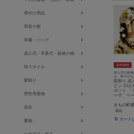
着付け用品
和装小物
草履・バッグ
成人式・卒業式・振袖小物
送料無料
袴スタイル
成人式の振袖
も 華やかな
髪飾り
髪飾り 成
ピン 15
ポット 「
男性用着物
ーザ ベー
きもの町
浴衣
税込
カート
夏物