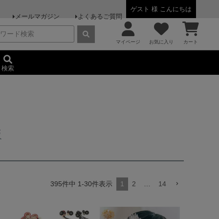
ゲスト 様 こんにちは
メールマガジン
よくあるご質問
マイページ
お気に入り
カート
検索
販
395
件中
1
-
30
件表示
1
2
…
14