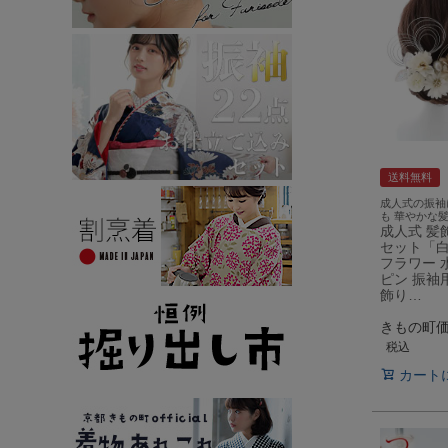
送料無料
成人式の振袖
も 華やかな
成人式 髪飾
セット「白
フラワー 
ピン 振袖
飾り…
きもの町
税込
カート