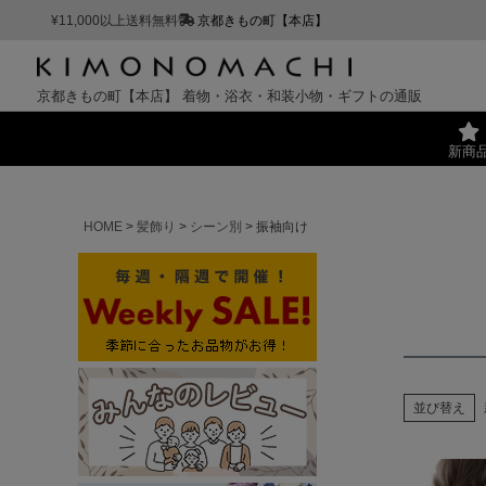
¥11,000以上送料無料
京都きもの町【本店】
京都きもの町【本店】
着物・浴衣・和装小物・ギフトの通販
新商
HOME
髪飾り
シーン別
振袖向け
並び替え