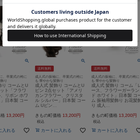
送料無料
送料無料
に、卒業式の袴に
成人式の振袖に、卒業式の袴に
成人式の振袖に、卒業式の袴に
髪飾り
も 華やかな髪飾り
も 華やかな髪飾り
飾り コームとU
成人式 髪飾り コームとU
成人式 髪飾り コーム「
セット「フラワ
ピン 2点セット「アメリ
ース、フラワーガーラン
、リボン ホワ
カンフラワー、クリスタ
ド ホワイト」日本製 コ
」日本製 コー
ル シルバー」日本製 コー
ム 振袖用髪飾り お花髪
…
ム Uピン…
り 成人…
価格
13,200
きもの町価格
13,200
きもの町価格
13,200
税込
税込
に入れる
カートに入れる
カートに入れる