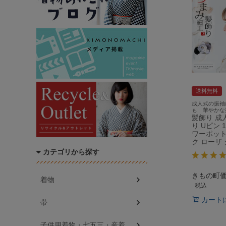
送料無料
成人式の振袖
も 華やかな
髪飾り 成
り Uピン 
ワーポッ
ク ローザ 
カテゴリから探す
きもの町
着物
税込
カート
帯
子供用着物・七五三・産着