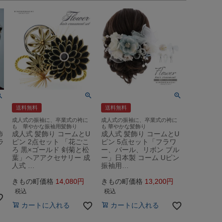
送料無料
送料無料
成人式の振袖に、卒業式の袴に
成人式の振袖に、卒業式の袴に
も 華やかな振袖用髪飾り
も 華やかな髪飾り
飾
成人式 髪飾り コームとU
成人式 髪飾り コームとU
ラ
ピン 2点セット 「花ごこ
ピン 5点セット「フラワ
ろ 黒×ゴールド 剣菊と松
ー、パール、リボン ブル
葉」ヘアアクセサリー 成
ー」日本製 コーム Uピン
人式 …
振袖用…
きもの町価格
14,080
きもの町価格
13,200
税込
税込
カートに入れる
カートに入れる