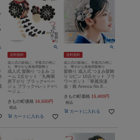
送料無料
送料無料
成人式の振袖に、卒業式の袴に
成人式の振袖に、卒業式の袴に
も 華やかな振袖用髪飾り
も 華やかな振袖用髪飾り
U
成人式 髪飾り つまみ コ
髪飾り 成人式 つまみ髪飾
赤
ーム 2点セット「丸梅菊
り Uピン 10点セット フラ
振
房下がり ブラック×ベー
ワーポット「華麗浪漫
成
ジュ ブラック×レッド×ベ
金・銀 Arenca No.8…
ージュ…
きもの町価格
15,400
きもの町価格
16,500
税込
税込
カートに入れる
カートに入れる