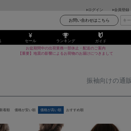
ログイン
会員登録
お問い合わせはこちら
品
セール
ランキング
ガイド
お盆期間中の出荷業務一部休止・配送のご案内
【重要】地震の影響によるお荷物のお届けにつきまして
振袖向けの通
新着順
価格が安い順
価格が高い順
おすすめ順