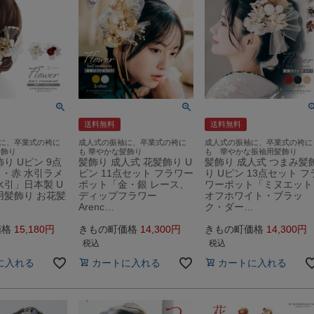
送料無料
送料無料
に、卒業式の袴に
成人式の振袖に、卒業式の袴に
成人式の振袖に、卒業式の袴に
髪飾り
も 華やかな髪飾り
も 華やかな振袖用髪飾り
り Uピン 9点
髪飾り 成人式 花髪飾り U
髪飾り 成人式 つまみ髪
・赤 水引ラメ
ピン 11点セット フラワー
り Uピン 13点セット フ
水引」日本製 U
ポット「金・銀 レース、
ワーポット「ミヌエット
用髪飾り お花髪
ディップフラワー
オフホワイト・ブラッ
Arenc…
ク・ダー…
価格
15,180
きもの町価格
14,300
きもの町価格
14,300
税込
税込
に入れる
カートに入れる
カートに入れる