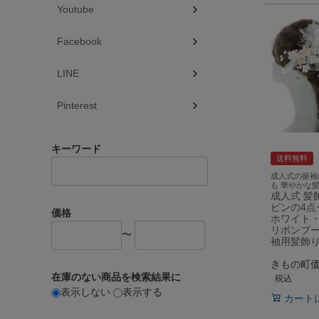
Youtube
Facebook
LINE
Pinterest
キーワード
送料無料
成人式の振袖
も 華やかな
成人式 髪
ピンの4点
価格
ホワイト
リボンブー
〜
袖用髪飾
きもの町
在庫のない商品を検索結果に
税込
表示しない
表示する
カート