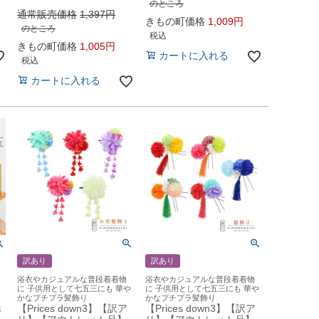
のところ
通常販売価格
1,397
きもの町価格
1,009
のところ
税込
きもの町価格
1,005
カートに入れる
税込
カートに入れる
訳あり
訳あり
浴衣やカジュアルな普段着着物
浴衣やカジュアルな普段着着物
に 子供用として七五三にも 華や
に 子供用として七五三にも 華や
かなプチプラ髪飾り
かなプチプラ髪飾り
根
【Prices down3】【訳ア
【Prices down3】【訳ア
も