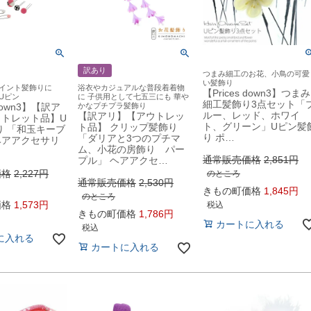
訳あり
つまみ細工のお花、小鳥の可愛
い髪飾り
ポイント髪飾りに
浴衣やカジュアルな普段着着物
【Prices down3】つまみ
Uピン
に 子供用として七五三にも 華や
細工髪飾り3点セット「
 down3】【訳ア
かなプチプラ髪飾り
ルー、レッド、ホワイ
【訳アリ】【アウトレッ
ウトレット品】U
ト、グリーン」Uピン髪
ト品】 クリップ髪飾り
り 「和玉キーブ
り ポ…
「ダリアと3つのプチマ
ヘアアクセサリ
ム、小花の房飾り パー
通常販売価格
2,851
プル」 ヘアアクセ…
価格
2,227
のところ
通常販売価格
2,530
きもの町価格
1,845
のところ
価格
1,573
税込
きもの町価格
1,786
カートに入れる
税込
に入れる
カートに入れる