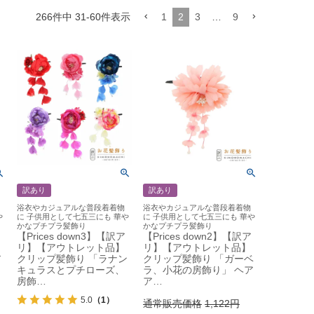
266
件中
31
-
60
件表示
1
2
3
…
9
訳あり
訳あり
浴衣やカジュアルな普段着着物
浴衣やカジュアルな普段着着物
や
に 子供用として七五三にも 華や
に 子供用として七五三にも 華や
かなプチプラ髪飾り
かなプチプラ髪飾り
【Prices down3】【訳ア
【Prices down2】【訳ア
リ】【アウトレット品】
リ】【アウトレット品】
ア
クリップ髪飾り 「ラナン
クリップ髪飾り 「ガーベ
キュラスとプチローズ、
ラ、小花の房飾り」 ヘア
房飾…
ア…
5.0
（1）
通常販売価格
1,122