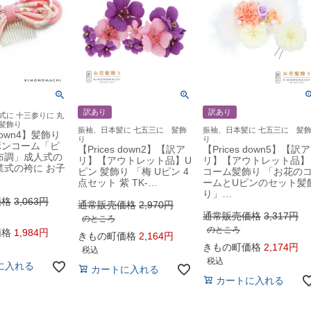
訳あり
訳あり
式に 十三参りに 丸
髪飾り
振袖、日本髪に 七五三に 髪飾
振袖、日本髪に 七五三に 髪
 down4】髪飾り
り
り
ボンコーム「ピ
【Prices down2】【訳ア
【Prices down5】【訳ア
布調」成人式の
リ】【アウトレット品】U
リ】【アウトレット品】
業式の袴に お子
ピン 髪飾り 「梅 Uピン 4
コーム髪飾り 「お花の
点セット 紫 TK-…
ームとUピンのセット髪
り」…
価格
3,063
通常販売価格
2,970
通常販売価格
3,317
のところ
のところ
価格
1,984
きもの町価格
2,164
きもの町価格
2,174
税込
税込
に入れる
カートに入れる
カートに入れる