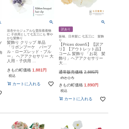
訳あり
浴衣やカジュアルな普段着着物
に 子供用として七五三にも 華や
振袖、日本髪に 七五三に 髪飾
かな髪飾り
り
髪飾り クリップ 単品
ブ
【Prices down5】【訳ア
「リボンブーケ パープ
リ】【アウトレット品】
ル・ローズレッド・ブル
飾
コーム 髪飾り 「お花 髪
ー」 ヘアアクセサリー 大
飾り」ヘアアクセサリー
人用・子供用 …
大…
きもの町価格
1,881
通常販売価格
2,885
税込
のところ
カートに入れる
きもの町価格
1,890
税込
カートに入れる