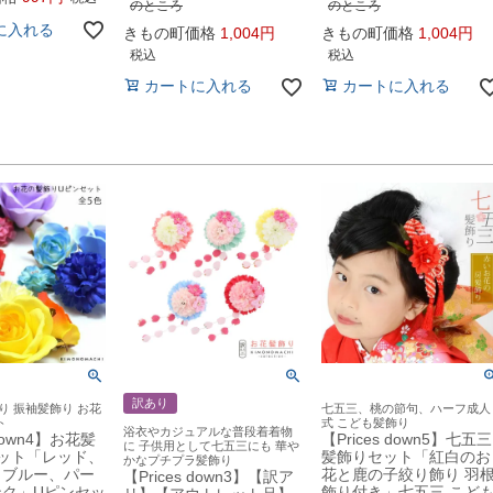
のところ
のところ
に入れる
きもの町価格
1,004
きもの町価格
1,004
税込
税込
カートに入れる
カートに入れる
訳あり
り 振袖髪飾り お花
七五三、桃の節句、ハーフ成人
ト
式 こども髪飾り
浴衣やカジュアルな普段着着物
 down4】お花髪
【Prices down5】七五三
に 子供用として七五三にも 華や
ット「レッド、
髪飾りセット「紅白のお
かなプチプラ髪飾り
、ブルー、パー
花と鹿の子絞り飾り 羽
【Prices down3】【訳ア
ンク」Uピンセッ
飾り付き」七五三 こど