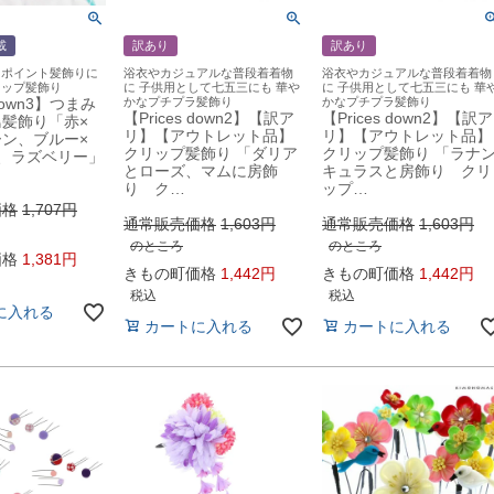
載
訳あり
訳あり
 ポイント髪飾りに
浴衣やカジュアルな普段着着物
浴衣やカジュアルな普段着着物
リップ髪飾り
に 子供用として七五三にも 華や
に 子供用として七五三にも 華
 down3】つまみ
かなプチプラ髪飾り
かなプチプラ髪飾り
【Prices down2】【訳ア
【Prices down2】【訳ア
髪飾り「赤×
リ】【アウトレット品】
リ】【アウトレット品】
ン、ブルー×
クリップ髪飾り 「ダリア
クリップ髪飾り 「ラナ
、ラズベリー」
とローズ、マムに房飾
キュラスと房飾り クリ
り ク…
ップ…
価格
1,707
通常販売価格
1,603
通常販売価格
1,603
のところ
のところ
価格
1,381
きもの町価格
1,442
きもの町価格
1,442
税込
税込
に入れる
カートに入れる
カートに入れる