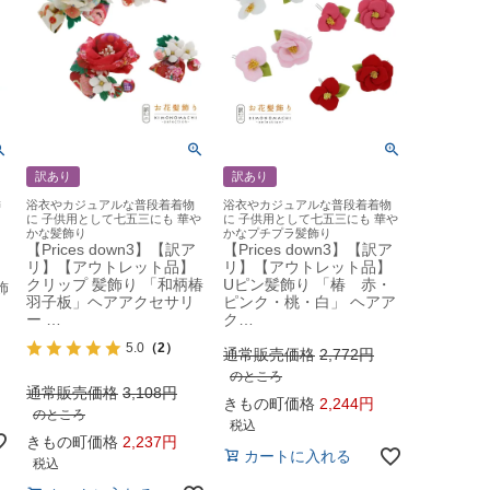
訳あり
訳あり
飾
浴衣やカジュアルな普段着着物
浴衣やカジュアルな普段着着物
に 子供用として七五三にも 華や
に 子供用として七五三にも 華や
かな髪飾り
かなプチプラ髪飾り
【Prices down3】【訳ア
【Prices down3】【訳ア
リ】【アウトレット品】
リ】【アウトレット品】
コ
クリップ 髪飾り 「和柄椿
Uピン髪飾り 「椿 赤・
飾
羽子板」ヘアアクセサリ
ピンク・桃・白」 ヘアア
ー …
ク…
5.0
（2）
通常販売価格
2,772
のところ
通常販売価格
3,108
きもの町価格
2,244
のところ
税込
きもの町価格
2,237
カートに入れる
税込