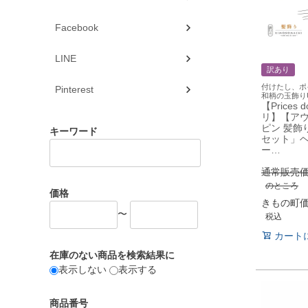
Facebook
LINE
訳あり
付けたし、
Pinterest
和柄の玉飾り
【Prices
リ】【ア
ピン 髪飾
キーワード
セット」
ー…
通常販売
のところ
価格
きもの町
〜
税込
カート
在庫のない商品を検索結果に
表示しない
表示する
商品番号