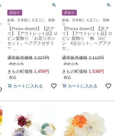
訳あり
訳あり
振袖、日本髪に 七五三に 髪飾
振袖、日本髪に 七五三に 髪飾
や
り
り
【Prices down3】【訳ア
【Prices down3】【訳ア
リ】【アウトレット品】U
リ】【アウトレット品】U
ピン髪飾り 「お花リボン
ピン 髪飾り 「梅 Uピ
ン
セット」ヘアアクセサリ
ン 4点セット」ヘアアク
ー …
セ…
通常販売価格
2,227
通常販売価格
2,112
のところ
のところ
きもの町価格
1,459
きもの町価格
1,538
税込
税込
カートに入れる
カートに入れる