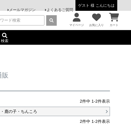
ゲスト 様 こんにちは
メールマガジン
よくあるご質問
マイページ
お気に入り
カート
検索
通販
2
件中
1
-
2
件表示
ト・鹿の子・ちんころ
2
件中
1
-
2
件表示