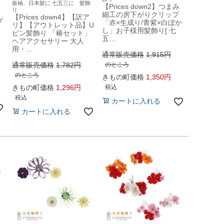
振袖、日本髪に 七五三に 髪飾
【Prices down2】つまみ
り
細工の房下がりクリップ
【Prices down4】【訳ア
プ
「赤×生成り/青紫×白ぼか
リ】【アウトレット品】U
柄
し」お子様用髪飾り[ 七
ピン髪飾り 「椿セット」
五…
ヘアアクセサリー 大人
用・…
通常販売価格
1,915
通常販売価格
1,782
のところ
のところ
きもの町価格
1,350
きもの町価格
1,296
税込
税込
カートに入れる
カートに入れる