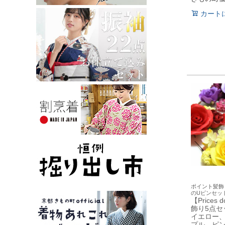
カート
ポイント髪飾
のUピンセッ
【Prices
飾り5点セ
イエロー
プル、ピ