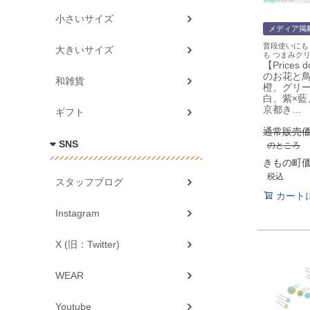
小さいサイズ
メディア掲
普段使いにも
大きいサイズ
も つまみク
【Prices
のお花と鳥
和雑貨
橙、グリー
白、紫×藍
京都き…
ギフト
通常販売
SNS
のところ
きもの町
税込
スタッフブログ
カート
Instagram
X (旧：Twitter)
WEAR
Youtube