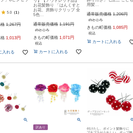
リ】【アウトレット品】
用髪…
お花髪飾り 「はんくすと
お花、房飾りクリップ 全
5.0
（1）
通常販売価格
1,206
5色…
のところ
通常販売価格
1,191
価格
1,267
きもの町価格
1,085
のところ
税込
きもの町価格
1,071
価格
1,013
カートに入れる
税込
カートに入れる
に入れる
訳あり
付けたし、ポイント髪飾りに
プチプラがうれしい ポップ柄