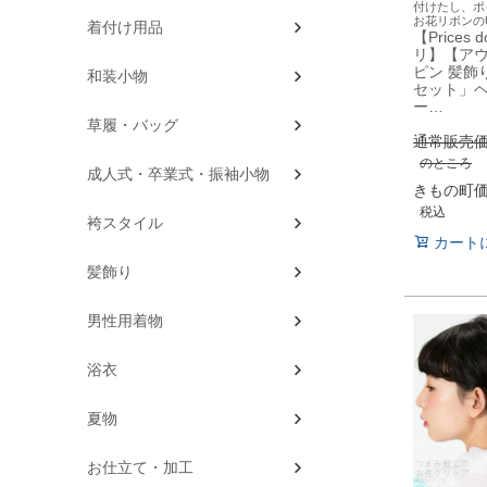
付けたし、
お花リボンの
着付け用品
【Prices
リ】【ア
ピン 髪飾
和装小物
セット」
ー…
草履・バッグ
通常販売
のところ
成人式・卒業式・振袖小物
きもの町
税込
袴スタイル
カート
髪飾り
男性用着物
浴衣
夏物
お仕立て・加工