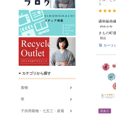
ト …
通常販売
のところ
きもの町
税込
カート
カテゴリから探す
着物
帯
子供用着物・七五三・産着
訳あり