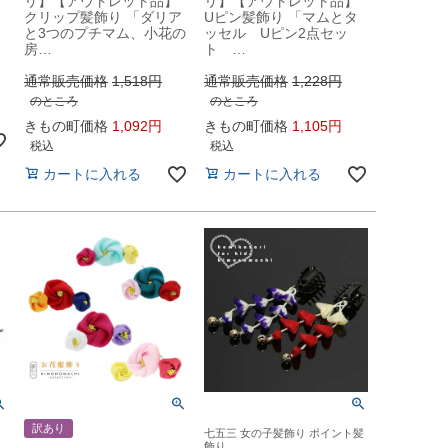
リ】【アウトレット品】
リ】【アウトレット品】
クリップ髪飾り 「ダリア
Uピン髪飾り 「マムとタ
と3つのプチマム、小花の
ッセル Uピン2点セッ
房…
ト …
通常販売価格
1,518
通常販売価格
1,228
のところ
のところ
きもの町価格
1,092
きもの町価格
1,105
税込
税込
カートに入れる
カートに入れる
訳あり
七五三 女の子髪飾り ポイント髪
飾り