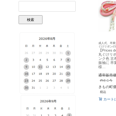
検索
成人式、卒業
ぐけリボンの
【Prices
丸ぐけリ
ンク色 古
振袖に 卒
様…
通常販売
のところ
きもの町
税込
カート