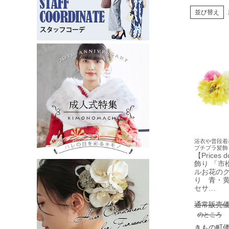
並び替え
浴衣や普段着
プチプラ髪飾
【Prices
飾り 「市
ルお花の
り 青・黄
セサ…
通常販売
のところ
きもの町