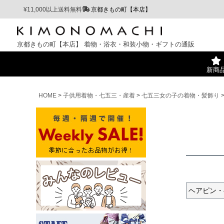
¥11,000以上送料無料
京都きもの町【本店】
京都きもの町【本店】
着物・浴衣・和装小物・ギフトの通販
新商
HOME
子供用着物・七五三・産着
七五三女の子の着物・髪飾り
ヘアピン・