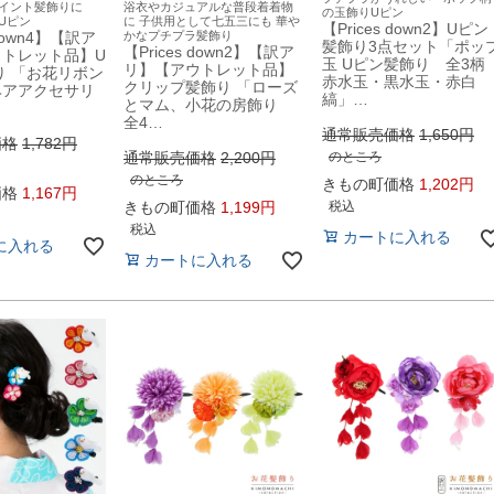
ポイント髪飾りに
浴衣やカジュアルな普段着着物
の玉飾りUピン
Uピン
に 子供用として七五三にも 華や
【Prices down2】Uピン
 down4】【訳ア
かなプチプラ髪飾り
髪飾り3点セット「ポッ
【Prices down2】【訳ア
ウトレット品】U
玉 Uピン髪飾り 全3
リ】【アウトレット品】
り 「お花リボン
赤水玉・黒水玉・赤白
クリップ髪飾り 「ローズ
ヘアアクセサリ
縞」…
とマム、小花の房飾り
全4…
通常販売価格
1,650
価格
1,782
通常販売価格
2,200
のところ
のところ
きもの町価格
1,202
価格
1,167
きもの町価格
1,199
税込
税込
カートに入れる
に入れる
カートに入れる