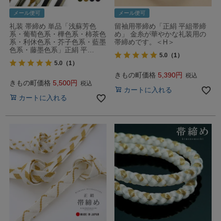
メール便可
メール便可
礼装 帯締め 単品「浅蘇芳色
留袖用帯締め「正絹 平組帯締
系・葡萄色系・樺色系・柿茶色
め」 金糸が華やかな礼装用の
系・利休色系・芥子色系・藍墨
帯締めです。＜H＞
色系・藤墨色系」正絹 平…
5.0
（1）
5.0
（1）
きもの町価格
5,390
税込
きもの町価格
5,500
税込
カートに入れる
カートに入れる