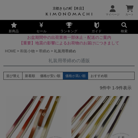
京都きもの町【本店】
新商品
セール
ランキング
ガイド
検索
お盆期間中の出荷業務一部休止・配送のご案内
【重要】地震の影響によるお荷物のお届けにつきまして
HOME
和装小物
帯締め
礼装用帯締め
礼装用帯締めの通販
並び替え
新着順
価格が安い順
価格が高い順
おすすめ順
9
件中
1
-
9
件表示