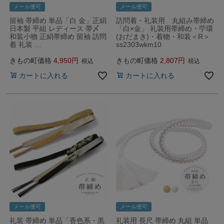
メール便可
メール便可
留袖 帯締め 単品「白 金」正絹
訪問着・礼装用 丸組み帯締め
日本製 平組 レディース 帯〆
「白×金」 礼装用帯締め・苧環
和装小物 正絹帯締め 留袖 訪問
(おだまき)・着物・和装＜R＞
着 礼装 …
ss2303wkm10
きもの町価格
4,950
きもの町価格
2,807
税込
税込
カートに入れる
カートに入れる
メール便可
メール便可
礼装 帯締め 単品「香色系・黒
礼装用 長尺 帯締め 丸組 単品