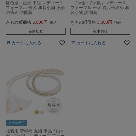
橡色系」正絹 平組 レディース
「白×金・白×銀」レディース
フォーマル 帯〆 和装小物 正絹
フォーマル 帯〆 長尺帯締め 和
帯締め 訪問着…
装小物 訪問着…
きもの町価格
5,500
きもの町価格
3,300
税込
税込
在庫切れ
在庫切れ
カートに入れる
カートに入れる
メール便可
礼装用 帯締め 丸組 単品「白×
金・白×銀」レディース フォー