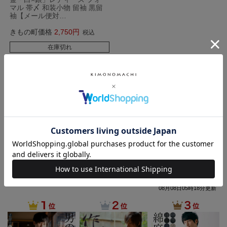
マル 帯〆 和装小物 留袖 黒留
袖【メール便対…
きもの町価格
2,750
税込
在庫切れ
カートに入れる
並び替え
新着順
価格が安い順
価格が高い順
おすすめ順
9
件中
1
-
9
件表示
人気ランキング