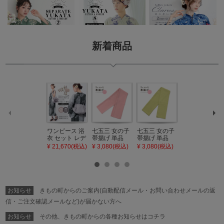
新着商品
ワンピース 浴
七五三 女の子
七五三 女の子
七五三 7歳 女
衣 セット レデ
帯揚げ 単品
帯揚げ 単品
の子 丸ぐけ 帯
ィース 吸水速
「灰桃色」日
「若葉色」日
締め 単品「若
¥ 21,670(税込)
¥ 3,080(税込)
¥ 3,080(税込)
¥ 3,080(税込)
乾 ポリエステ
本製 7歳 女児
本製 7歳 女児
葉色」日本製
ル浴衣 浴衣2
七五三小物 お
七五三小物 お
帯締め 七五三
点セット（浴
びあげ 和装 着
びあげ 和装 着
小物 丸ぐけ紐
衣＋バッグ付
物
物
帯締め
き作り帯 オビ
KIMONOMAC
KIMONOMAC
KIMONOMAC
シェ）「ラン
HI オリジナル
HI オリジナル
HI オリジナル
お知らせ
きもの町からのご案内(自動配信メール・お問い合わせメールの返
タン・夜の葉
【メール便不
【メール便不
【メール便不
音・金継ぎ・
可】
可】
可】
信・ご注文確認メールなど)が届かない方へ
チューリッ
プ」Fサイズ
お知らせ
その他、きもの町からの各種お知らせはコチラ
カシュクール