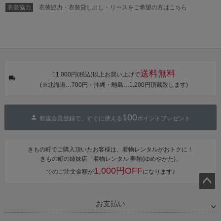
ワンピース 簡
衣装協力
衣装協力・衣装貸し出し・リースをご希望の方はこちら
単着付け 大人
送料無料
11,000円(税込)以上お買い上げで
(※北海道…700円・沖縄・離島…1,200円頂戴致します)
100
新規会員登録で、すぐに使える
ポイントプレゼント
きもの町でご購入頂いたお客様は、着物レンタルがおトクに！
きもの町の姉妹店「着物レンタル 夢館(ゆめやかた)」
1,000円OFF
でのご注文金額が
になります♪
ペー
お支払い
ジト
ップ