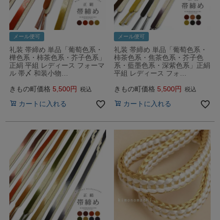
メール便可
メール便可
礼装 帯締め 単品「葡萄色系・
礼装 帯締め 単品「葡萄色系・
樺色系・柿茶色系・芥子色系」
柿茶色系・焦茶色系・芥子色
正絹 平組 レディース フォーマ
系・藍墨色系・深紫色系」正絹
ル 帯〆 和装小物…
平組 レディース フォ…
きもの町価格
5,500
きもの町価格
5,500
税込
税込
カートに入れる
カートに入れる