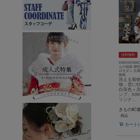
送料無料
KIMONOMA
もの福袋 個
ロモダン 古
物風
洗える着物
物：雲に牡
白茶色＋
ンプ」KIM
リジナ…
きもの町
税込
カート