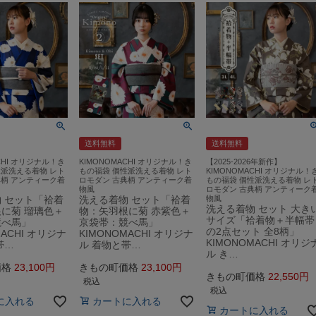
送料無料
送料無料
CHI オリジナル！き
KIMONOMACHI オリジナル！き
【2025-2026年新作】
性派洗える着物 レト
もの福袋 個性派洗える着物 レト
KIMONOMACHI オリジナル！
典柄 アンティーク着
ロモダン 古典柄 アンティーク着
もの福袋 個性派洗える着物 レ
物風
ロモダン 古典柄 アンティーク
 セット「袷着
洗える着物 セット「袷着
物風
洗える着物 セット 大き
に菊 瑠璃色＋
物：矢羽根に菊 赤紫色＋
サイズ「袷着物＋半幅帯
競べ馬」
京袋帯：競べ馬」
の2点セット 全8柄」
MACHI オリジナ
KIMONOMACHI オリジナ
KIMONOMACHI オリジ
帯…
ル 着物と帯…
ル き…
価格
23,100
きもの町価格
23,100
きもの町価格
22,550
税込
税込
に入れる
カートに入れる
カートに入れる