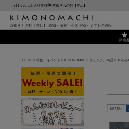
¥11,000以上送料無料
京都きもの町【本店】
京都きもの町【本店】
着物・浴衣・和装小物・ギフトの通販
新商
HOME
特集・イベント
KIMONOMACHIオリジナル商品
きもの
並び替え