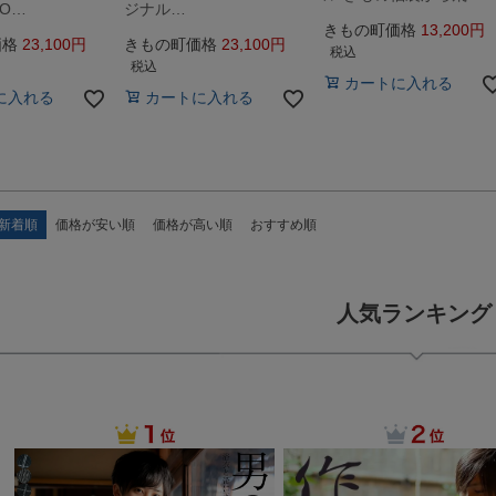
MO…
ジナル…
きもの町価格
13,200
価格
23,100
きもの町価格
23,100
税込
税込
カートに入れる
に入れる
カートに入れる
新着順
価格が安い順
価格が高い順
おすすめ順
人気ランキング