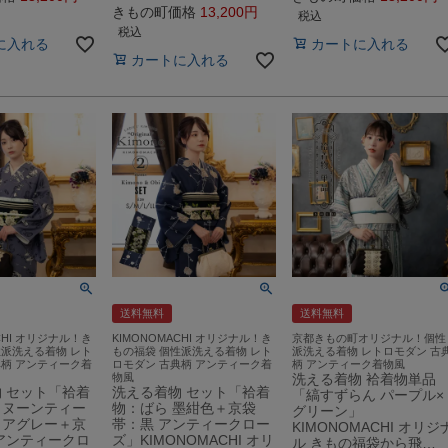
きもの町価格
13,200
税込
税込
に入れる
カートに入れる
カートに入れる
送料無料
送料無料
CHI オリジナル！き
KIMONOMACHI オリジナル！き
京都きもの町オリジナル！個性
性派洗える着物 レト
もの福袋 個性派洗える着物 レト
派洗える着物 レトロモダン 古
典柄 アンティーク着
ロモダン 古典柄 アンティーク着
柄 アンティーク着物風
物風
洗える着物 袷着物単品
 セット「袷着
洗える着物 セット「袷着
「縞すずらん パープル×
タヌーンティー
物：ばら 墨紺色＋京袋
グリーン」
リアグレー＋京
帯：黒 アンティークロー
KIMONOMACHI オリジ
アンティークロ
ズ」KIMONOMACHI オリ
ル きもの福袋から飛…