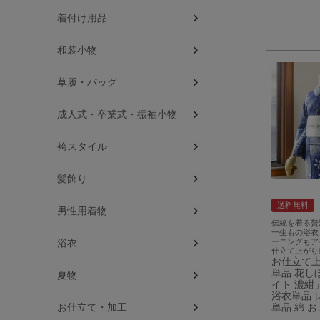
着付け用品
和装小物
草履・バッグ
成人式・卒業式・振袖小物
袴スタイル
髪飾り
送料無料
男性用着物
伝統を着る贅
一生もの浴衣
浴衣
ーニングもア
仕立て上がり
お仕立て
単品 花し
夏物
イト 濃紺
浴衣単品 
お仕立て・加工
単品 綿 お