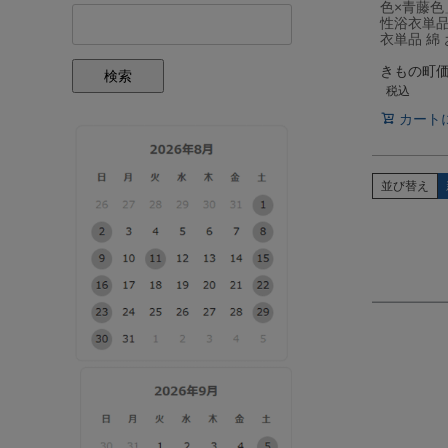
色×青藤色
性浴衣単品
衣単品 綿
きもの町
検索
税込
カート
並び替え