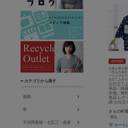
送料無料
伝統を着る贅
一生もの浴衣
ーニングもア
仕立て上がり
カテゴリから探す
お仕立て
単品「綺羅
生地」有松
着物
単品 レデ
綿 お仕立
帯
きもの町
税込
子供用着物・七五三・産着
カート