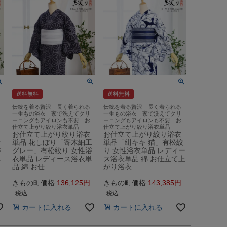
送料無料
送料無料
伝統を着る贅沢 長く着られる
伝統を着る贅沢 長く着られる
一生もの浴衣 家で洗えてクリ
一生もの浴衣 家で洗えてクリ
ーニングもアイロンも不要 お
ーニングもアイロンも不要 お
仕立て上がり絞り浴衣単品
仕立て上がり絞り浴衣単品
お仕立て上がり絞り浴衣
お仕立て上がり絞り浴衣
ン
単品 花しぼり「寄木細工
単品「紺キキ 猫」有松絞
浴
グレー」有松絞り 女性浴
り 女性浴衣単品 レディー
単
衣単品 レディース浴衣単
ス浴衣単品 綿 お仕立て上
品 綿 お仕…
がり浴衣 …
きもの町価格
136,125
きもの町価格
143,385
税込
税込
カートに入れる
カートに入れる