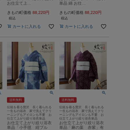
お仕立て上…
単品 綿 お仕…
きもの町価格
88,220
きもの町価格
88,220
税込
税込
カートに入れる
カートに入れる
送料無料
送料無料
伝統を着る贅沢 長く着られる
伝統を着る贅沢 長く着られる
一生もの浴衣 家で洗えてクリ
一生もの浴衣 家で洗えてクリ
ーニングもアイロンも不要 お
ーニングもアイロンも不要 お
仕立て上がり絞り浴衣単品
仕立て上がり絞り浴衣単品
お仕立て上がり絞り浴衣
お仕立て上がり絞り浴衣
単品「小手毬 紺ブル
単品「麻の葉 赤紫」有