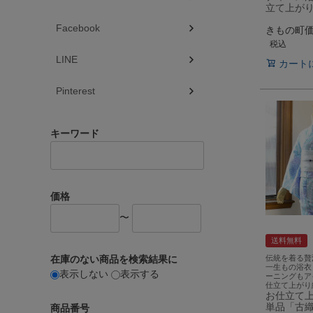
立て上が
Facebook
きもの町
税込
LINE
カート
Pinterest
キーワード
価格
〜
送料無料
伝統を着る贅
在庫のない商品を検索結果に
一生もの浴衣
表示しない
表示する
ーニングもア
仕立て上がり
お仕立て
単品「古織
商品番号