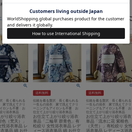
価格
88,220
きもの町価格
88,220
きもの町価格
88,220
税込
税込
に入れる
カートに入れる
カートに入れる
送料無料
送料無料
沢 長く着られる
伝統を着る贅沢 長く着られる
伝統を着る贅沢 長く着られる
 家で洗えてクリ
一生もの浴衣 家で洗えてクリ
一生もの浴衣 家で洗えてクリ
イロンも不要 お
ーニングもアイロンも不要 お
ーニングもアイロンも不要 お
絞り浴衣単品
仕立て上がり絞り浴衣単品
仕立て上がり絞り浴衣単品
上がり絞り浴衣
お仕立て上がり絞り浴衣
お仕立て上がり絞り浴衣
紺色（梵天）」
単品「二輪草 群青色」有
単品「流水に花 紫根色
女性浴衣単品 レ
松絞り 女性浴衣単品 レデ
（天竺）」有松絞り 女
衣単品 綿 お仕
ィース浴衣単品 綿 お仕立
浴衣単品 レディース浴