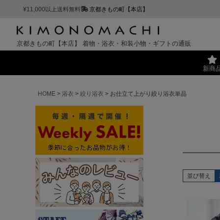
¥11,000以上送料無料
京都きもの町【本店】
京都きもの町【本店】
着物・浴衣・和装小物・ギフトの通販
新商
HOME
浴衣
絞り浴衣
お仕立て上がり絞り浴衣単品
並び替え