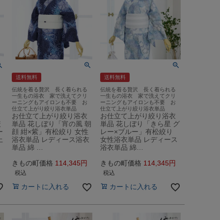
送料無料
送料無料
伝統を着る贅沢 長く着られる
伝統を着る贅沢 長く着られる
一生もの浴衣 家で洗えてクリ
一生もの浴衣 家で洗えてクリ
ーニングもアイロンも不要 お
ーニングもアイロンも不要 お
仕立て上がり絞り浴衣単品
仕立て上がり絞り浴衣単品
お仕立て上がり絞り浴衣
お仕立て上がり絞り浴衣
絞
単品 花しぼり「宵の風 朝
単品 花しぼり「きら星 グ
ー
顔 紺×紫」有松絞り 女性
レー×ブルー」有松絞り
上
浴衣単品 レディース浴衣
女性浴衣単品 レディース
単品 綿 …
浴衣単品 綿…
きもの町価格
114,345
きもの町価格
114,345
税込
税込
カートに入れる
カートに入れる