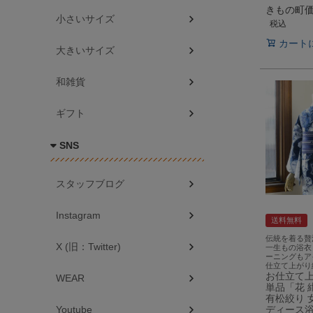
きもの町
小さいサイズ
税込
カート
大きいサイズ
和雑貨
ギフト
SNS
スタッフブログ
Instagram
送料無料
伝統を着る贅
X (旧：Twitter)
一生もの浴衣
ーニングもア
仕立て上がり
お仕立て
WEAR
単品「花 
有松絞り 
ディース浴
Youtube