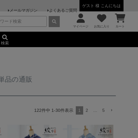
ゲスト 様 こんにちは
メールマガジン
よくあるご質問
マイページ
お気に入り
カート
検索
単品の通販
122
件中
1
-
30
件表示
1
2
…
5