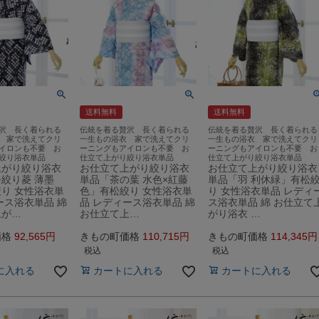
送料無料
送料無料
沢 長く着られる
伝統を着る贅沢 長く着られる
伝統を着る贅沢 長く着られる
 家で洗えてクリ
一生もの浴衣 家で洗えてクリ
一生もの浴衣 家で洗えてクリ
イロンも不要 お
ーニングもアイロンも不要 お
ーニングもアイロンも不要 お
絞り浴衣単品
仕立て上がり絞り浴衣単品
仕立て上がり絞り浴衣単品
上がり絞り浴衣
お仕立て上がり絞り浴衣
お仕立て上がり絞り浴衣
絞り菱 薄墨
単品「茶の葉 水色×紅藤
単品「羽 利休緑」有松
り 女性浴衣単
色」有松絞り 女性浴衣単
り 女性浴衣単品 レディ
ース浴衣単品 綿
品 レディース浴衣単品 綿
ス浴衣単品 綿 お仕立て
上が…
お仕立て上…
がり浴衣 …
価格
92,565
きもの町価格
110,715
きもの町価格
114,345
税込
税込
に入れる
カートに入れる
カートに入れる