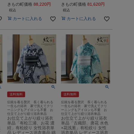
きもの町価格
88,220
きもの町価格
81,620
税込
税込
カートに入れる
カートに入れる
送料無料
送料無料
伝統を着る贅沢 長く着られる
伝統を着る贅沢 長く着られる
一生もの浴衣 家で洗えてクリ
一生もの浴衣 家で洗えてクリ
ーニングもアイロンも不要 お
ーニングもアイロンも不要 お
仕立て上がり絞り浴衣単品
仕立て上がり絞り浴衣単品
お仕立て上がり絞り浴衣
お仕立て上がり絞り浴衣
単品「有松三浦、お花 濃
単品「古織部、唐花 水色
性
紺」有松絞り 女性浴衣単
×花浅葱」有松絞り 女性
衣
品 レディース浴衣単品 綿
浴衣単品 レディース浴衣