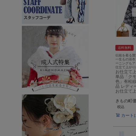
送料無料
伝統を着る贅
一生もの浴衣
ーニングもア
仕立て上がり
お仕立て
単品「クモ
色」有松絞
品 レディ
お仕立て
きもの町
税込
カート