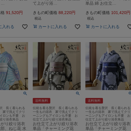
り…
て上がり浴…
単品 綿 お仕立…
価格
91,520
きもの町価格
88,220
きもの町価格
101,420
税込
税込
に入れる
カートに入れる
カートに入れる
送料無料
送料無料
沢 長く着られる
伝統を着る贅沢 長く着られる
伝統を着る贅沢 長く着られる
 家で洗えてクリ
一生もの浴衣 家で洗えてクリ
一生もの浴衣 家で洗えてクリ
イロンも不要 お
ーニングもアイロンも不要 お
ーニングもアイロンも不要 お
絞り浴衣単品
仕立て上がり絞り浴衣単品
仕立て上がり絞り浴衣単品
上がり絞り浴衣
お仕立て上がり絞り浴衣
お仕立て上がり絞り浴衣
部、ねじ花 水
単品「チャーミング花
単品「チャーミング花