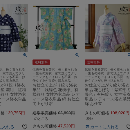
送料無料
送料無料
沢 長く着られる
伝統を着る贅沢 長く着られる
伝統を着る贅沢 長く着られる
 家で洗えてクリ
一生もの浴衣 家で洗えてクリ
一生もの浴衣 家で洗えてクリ
イロンも不要 お
ーニングもアイロンも不要 お
ーニングもアイロンも不要 お
絞り浴衣単品
仕立て上がり絞り浴衣単品
仕立て上がり絞り浴衣単品
上がり絞り浴衣
お仕立て上がり絞り浴衣
お仕立て上がり絞り浴衣
星 濃紺、紅梅
単品「浅縹色 花模様」有
単品 花しぼり「紫式部 
絞り 女性浴衣
松絞り 女性浴衣単品 レデ
藤色」有松絞り 女性浴
ィース浴衣単品
ィース浴衣単品 綿 お仕立
単品 レディース浴衣単
て…
て上がり浴…
綿 お仕立…
価格
139,755
通常販売価格
65,890
きもの町価格
108,020
のところ
税込
きもの町価格
47,520
に入れる
カートに入れる