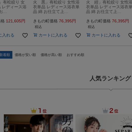
」有松絞り 女
火 黒」有松絞り 女性浴
火 紺」有松絞り 女性
 レディース浴
衣単品 レディース浴衣単
衣単品 レディース浴衣
 お…
品 綿 お仕立て上…
品 綿 お仕立て上…
価格
121,605
きもの町価格
76,395
きもの町価格
76,395
税込
税込
に入れる
カートに入れる
カートに入れる
新着順
価格が安い順
価格が高い順
おすすめ順
人気ランキング