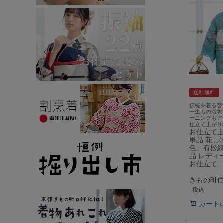
送料無料
伝統を着る贅
一生もの浴衣
ーニングもア
仕立て上がり
お仕立て
単品 花し
色」有松絞
品 レディ
お仕立て
きもの町
税込
カート