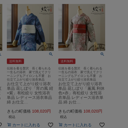
送料無料
送料無料
伝統を着る贅沢 長く着られる
伝統を着る贅沢 長く着られる
一生もの浴衣 家で洗えてクリ
一生もの浴衣 家で洗えてクリ
ーニングもアイロンも不要 お
ーニングもアイロンも不要 お
仕立て上がり絞り浴衣単品
仕立て上がり絞り浴衣単品
お仕立て上がり絞り浴衣
お仕立て上がり絞り浴衣
紅
単品 花しぼり「宵の風 紺
単品 花しぼり「薫風 利休
衣
×紫」有松絞り 女性浴衣
色×赤」有松絞り 女性浴
品
単品 レディース浴衣単品
衣単品 レディース浴衣単
綿 お仕立…
品 綿 お仕…
きもの町価格
108,020
きもの町価格
108,020
税込
税込
カートに入れる
カートに入れる