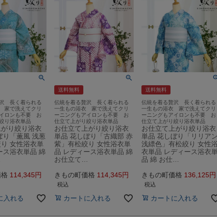
送料無料
送料無料
沢 長く着られる
伝統を着る贅沢 長く着られる
伝統を着る贅沢 長く着られる
 家で洗えてクリ
一生もの浴衣 家で洗えてクリ
一生もの浴衣 家で洗えてクリ
イロンも不要 お
ーニングもアイロンも不要 お
ーニングもアイロンも不要 お
絞り浴衣単品
仕立て上がり絞り浴衣単品
仕立て上がり絞り浴衣単品
上がり絞り浴衣
お仕立て上がり絞り浴衣
お仕立て上がり絞り浴衣
ぼり「薫風 浅葱
単品 花しぼり「古織部 赤
単品 花しぼり「リリア
り 女性浴衣単
紫」有松絞り 女性浴衣単
浅縹色」有松絞り 女性
ース浴衣単品 綿
品 レディース浴衣単品 綿
衣単品 レディース浴衣
…
お仕立て…
品 綿 お仕…
価格
114,345
きもの町価格
114,345
きもの町価格
136,125
税込
税込
に入れる
カートに入れる
カートに入れる