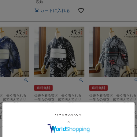
税込
カートに入れる
送料無料
送料無料
沢 長く着られる
伝統を着る贅沢 長く着られる
伝統を着る贅沢 長く着られる
 家で洗えてクリ
一生もの浴衣 家で洗えてクリ
一生もの浴衣 家で洗えてクリ
イロンも不要 お
ーニングもアイロンも不要 お
ーニングもアイロンも不要 お
絞り浴衣単品
仕立て上がり絞り浴衣単品
仕立て上がり絞り浴衣単品
上がり絞り浴衣
お仕立て上がり絞り浴衣
お仕立て上がり絞り浴衣
ぼり「スターラ
単品 花しぼり「新鮮、お
単品 花しぼり「古都三
」有松絞り 女性
花 黒」有松絞り 女性浴衣
黒地、赤×青」有松絞り
レディース浴衣
単品 レディース浴衣単品
女性浴衣単品 レディー
…
綿 お仕立…
浴衣単品 綿…