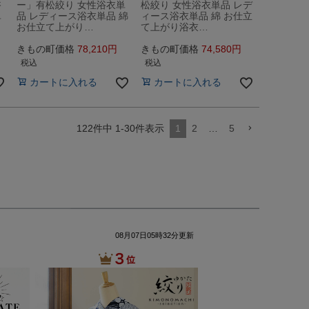
浴
ー」有松絞り 女性浴衣単
松絞り 女性浴衣単品 レデ
単
品 レディース浴衣単品 綿
ィース浴衣単品 綿 お仕立
お仕立て上がり…
て上がり浴衣…
きもの町価格
78,210
きもの町価格
74,580
税込
税込
カートに入れる
カートに入れる
122
件中
1
-
30
件表示
1
2
…
5