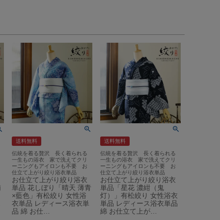
送料無料
送料無料
伝統を着る贅沢 長く着られる
伝統を着る贅沢 長く着られる
一生もの浴衣 家で洗えてクリ
一生もの浴衣 家で洗えてクリ
ーニングもアイロンも不要 お
ーニングもアイロンも不要 お
仕立て上がり絞り浴衣単品
仕立て上がり絞り浴衣単品
お仕立て上がり絞り浴衣
お仕立て上がり絞り浴衣
浦
単品 花しぼり「晴天 薄青
単品「星花 濃紺（鬼
×藍色」有松絞り 女性浴
灯）」有松絞り 女性浴衣
ス
衣単品 レディース浴衣単
単品 レディース浴衣単品
品 綿 お仕…
綿 お仕立て上が…