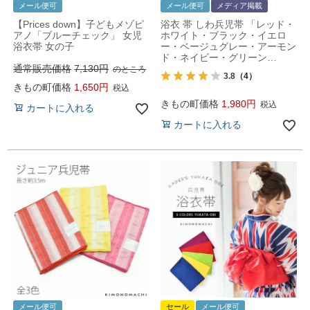
メール便可
メール便可
メディア掲載
【Prices down】子どもメゾピ
浴衣 帯 しわ兵児帯 「レッド・
アノ「ブルーチェック」 女児
ホワイト・ブラック・イエロ
浴衣帯 女の子
ー・ベージュグレー・アーモン
ド・ネイビー・グリーン…
通常販売価格
7,130
のところ
3.8
（4）
きもの町価格
1,650
税込
きもの町価格
1,980
税込
カートに入れる
カートに入れる
メール便可
セール
メール便可