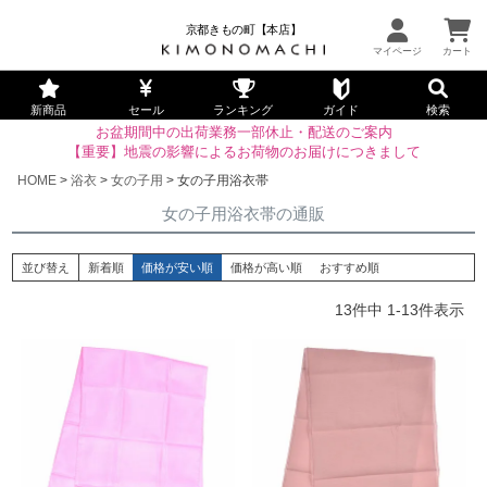
京都きもの町【本店】
新商品
セール
ランキング
ガイド
検索
お盆期間中の出荷業務一部休止・配送のご案内
【重要】地震の影響によるお荷物のお届けにつきまして
HOME
浴衣
女の子用
女の子用浴衣帯
女の子用浴衣帯の通販
並び替え
新着順
価格が安い順
価格が高い順
おすすめ順
13
件中
1
-
13
件表示