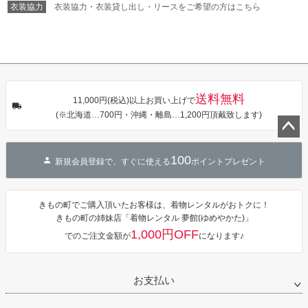
ワンピース 簡
衣装協力
衣装協力・衣装貸し出し・リースをご希望の方はこちら
単着付け 大人
送料無料
11,000円(税込)以上お買い上げで
(※北海道…700円・沖縄・離島…1,200円頂戴致します)
ペー
100
ジト
新規会員登録で、すぐに使える
ポイントプレゼント
ップ
へ
きもの町でご購入頂いたお客様は、着物レンタルがおトクに！
きもの町の姉妹店「着物レンタル 夢館(ゆめやかた)」
1,000円OFF
でのご注文金額が
になります♪
お支払い