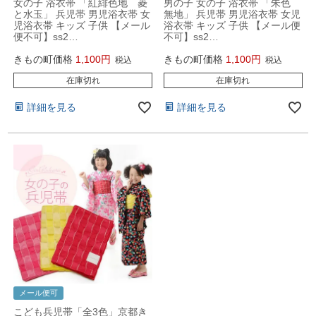
女の子 浴衣帯 「紅緋色地 菱
男の子 女の子 浴衣帯 「朱色
と水玉」 兵児帯 男児浴衣帯 女
無地」 兵児帯 男児浴衣帯 女児
児浴衣帯 キッズ 子供 【メール
浴衣帯 キッズ 子供 【メール便
便不可】ss2…
不可】ss2…
きもの町価格
1,100
きもの町価格
1,100
税込
税込
在庫切れ
在庫切れ
詳細を見る
詳細を見る
メール便可
こども兵児帯「全3色」京都き