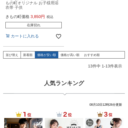
もの町オリジナル お子様用浴
衣帯 子供
きもの町価格
3,850
税込
在庫切れ
カートに入れる
並び替え
新着順
価格が安い順
価格が高い順
おすすめ順
13
件中
1
-
13
件表示
人気ランキング