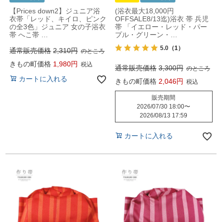
【Prices down2】ジュニア浴
(浴衣最大18,000円
衣帯「レッド、キイロ、ピンク
OFFSALE8/13迄)浴衣 帯 兵児
の全3色」ジュニア 女の子浴衣
帯 「イエロー・レッド・パー
帯 へこ帯 …
プル・グリーン・…
5.0
（1）
通常販売価格
2,310
のところ
きもの町価格
1,980
税込
通常販売価格
3,300
のところ
カートに入れる
きもの町価格
2,046
税込
販売期間
2026/07/30 18:00
〜
2026/08/13 17:59
カートに入れる