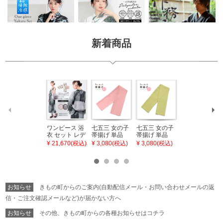
新着商品
ワンピース 浴
七五三 女の子
七五三 女の子
七五三 7歳 女
衣 セット レデ
帯揚げ 単品
帯揚げ 単品
の子 丸ぐけ 帯
ィース 吸水速
「灰桃色」日
「若葉色」日
締め 単品「若
¥ 21,670(税込)
¥ 3,080(税込)
¥ 3,080(税込)
¥ 3,080(税込)
乾 ポリエステ
本製 7歳 女児
本製 7歳 女児
葉色」日本製
ル浴衣 浴衣2
七五三小物 お
七五三小物 お
帯締め 七五三
点セット（浴
びあげ 和装 着
びあげ 和装 着
小物 丸ぐけ紐
衣＋バッグ付
物
物
帯締め
き作り帯 オビ
KIMONOMAC
KIMONOMAC
KIMONOMAC
シェ）「ラン
HI オリジナル
HI オリジナル
HI オリジナル
お知らせ
きもの町からのご案内(自動配信メール・お問い合わせメールの返
タン・夜の葉
【メール便不
【メール便不
【メール便不
音・金継ぎ・
可】
可】
可】
信・ご注文確認メールなど)が届かない方へ
チューリッ
プ」Fサイズ
お知らせ
その他、きもの町からの各種お知らせはコチラ
カシュクール