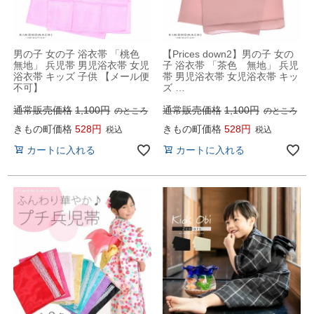
男の子 女の子 浴衣帯 「桃色
【Prices down2】男の子 女の
無地」 兵児帯 男児浴衣帯 女児
子 浴衣帯 「茶色 無地」 兵児
浴衣帯 キッズ 子供 【メール便
帯 男児浴衣帯 女児浴衣帯 キッ
不可】
ズ …
通常販売価格
1,100
通常販売価格
1,100
のところ
のところ
きもの町価格
528
きもの町価格
528
税込
税込
カートに入れる
カートに入れる