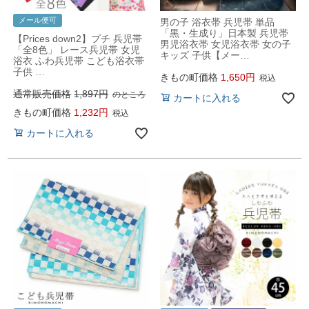
メール便可
男の子 浴衣帯 兵児帯 単品
「黒・生成り」日本製 兵児帯
【Prices down2】プチ 兵児帯
男児浴衣帯 女児浴衣帯 女の子
「全8色」 レース兵児帯 女児
キッズ 子供【メー…
浴衣 ふわ兵児帯 こども浴衣帯
子供 …
きもの町価格
1,650
税込
通常販売価格
1,897
のところ
カートに入れる
きもの町価格
1,232
税込
カートに入れる