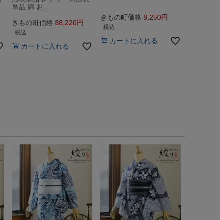
単品 綿 お…
きもの町価格
8,250
きもの町価格
88,220
税込
税込
カートに入れる
カートに入れる