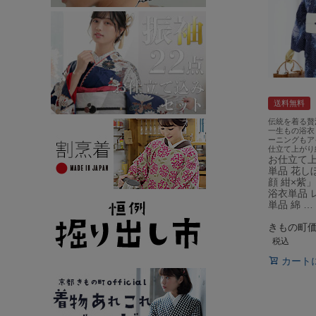
送料無料
伝統を着る贅
一生もの浴衣
ーニングもア
仕立て上がり
お仕立て
単品 花し
顔 紺×紫
浴衣単品 
単品 綿 …
きもの町
税込
カート