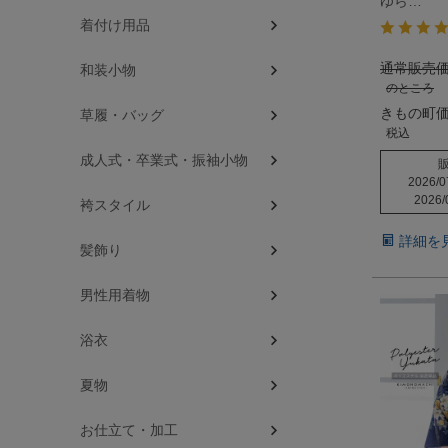
ゆら…
着付け用品
通常販売
和装小物
のところ
きもの町
草履・バッグ
税込
成人式・卒業式・振袖小物
2026/0
2026/
袴スタイル
詳細を
髪飾り
男性用着物
浴衣
夏物
お仕立て・加工