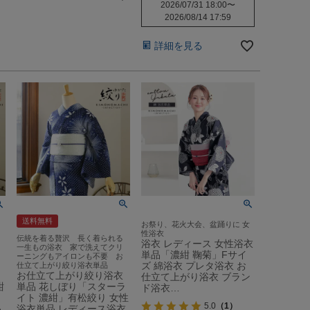
2026/07/31 18:00
〜
2026/08/14 17:59
詳細を見る
送料無料
お祭り、花火大会、盆踊りに 女
性浴衣
伝統を着る贅沢 長く着られる
浴衣 レディース 女性浴衣
一生もの浴衣 家で洗えてクリ
単品「濃紺 鞠菊」Fサイ
ーニングもアイロンも不要 お
ズ 綿浴衣 プレタ浴衣 お
仕立て上がり絞り浴衣単品
お仕立て上がり絞り浴衣
仕立て上がり浴衣 ブラン
紺
単品 花しぼり「スターラ
ド浴衣…
イト 濃紺」有松絞り 女性
5.0
（1）
品
浴衣単品 レディース浴衣