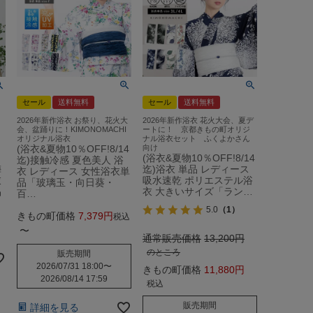
セール
送料無料
セール
送料無料
2026年新作浴衣 お祭り、花火大
2026年新作浴衣 花火大会、夏デ
会、盆踊りに！KIMONOMACHI
ートに！ 京都きもの町オリジ
オリジナル浴衣
ナル浴衣セット ふくよかさん
(浴衣&夏物10％OFF!8/14
向け
(浴衣&夏物10％OFF!8/14
迄)接触冷感 夏色美人 浴
梅
迄)浴衣 単品 レディース
衣 レディース 女性浴衣単
衣
吸水速乾 ポリエステル浴
品「玻璃玉・向日葵・
品
衣 大きいサイズ「ラン…
百…
5.0
（1）
きもの町価格
7,379
税込
〜
通常販売価格
13,200
のところ
販売期間
2026/07/31 18:00
〜
きもの町価格
11,880
2026/08/14 17:59
税込
販売期間
詳細を見る