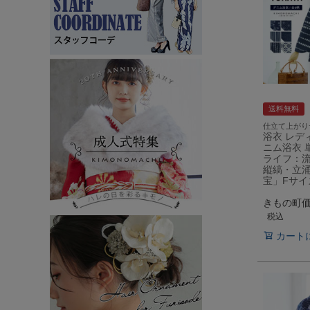
送料無料
仕立て上がり
浴衣 レデ
ニム浴衣 
ライフ：
縦縞・立
宝」Fサイ
きもの町
税込
カート