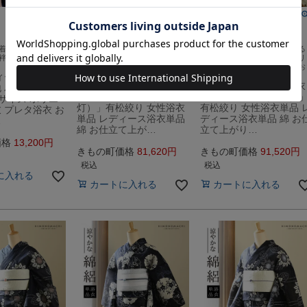
送料無料
送料無料
着心地のポリエス
伝統を着る贅沢 長く着られる
伝統を着る贅沢 長く着られる
袢を合わせて夏着
一生もの浴衣 家で洗えてクリ
一生もの浴衣 家で洗えてクリ
ーニングもアイロンも不要 お
ーニングもアイロンも不要 お
ィース 女性浴衣
仕立て上がり絞り浴衣単品
仕立て上がり絞り浴衣単品
お仕立て上がり絞り浴衣
お仕立て上がり絞り浴衣
 バラに百合、
単品「星花 濃紺（鬼
単品「花 紺色（梵天）
サイズ ポリエ
灯）」有松絞り 女性浴衣
有松絞り 女性浴衣単品 
 プレタ浴衣 お
単品 レディース浴衣単品
ディース浴衣単品 綿 お
…
綿 お仕立て上が…
立て上がり…
価格
13,200
きもの町価格
81,620
きもの町価格
91,520
税込
税込
に入れる
カートに入れる
カートに入れる