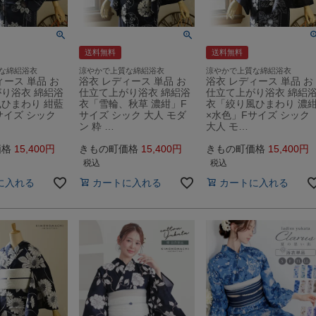
送料無料
送料無料
な綿絽浴衣
涼やかで上質な綿絽浴衣
涼やかで上質な綿絽浴衣
ィース 単品 お
浴衣 レディース 単品 お
浴衣 レディース 単品 お
り浴衣 綿絽浴
仕立て上がり浴衣 綿絽浴
仕立て上がり浴衣 綿絽
ひまわり 紺藍
衣「雪輪、秋草 濃紺」F
衣「絞り風ひまわり 濃
サイズ シック
サイズ シック 大人 モダ
×水色」Fサイズ シック
ン 粋 …
大人 モ…
価格
15,400
きもの町価格
15,400
きもの町価格
15,400
税込
税込
に入れる
カートに入れる
カートに入れる