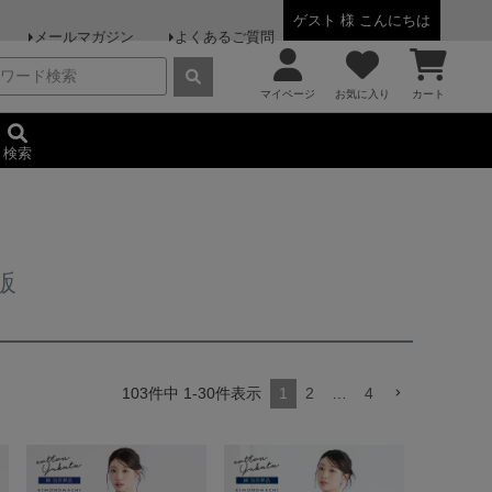
ゲスト 様 こんにちは
メールマガジン
よくあるご質問
マイページ
お気に入り
カート
検索
販
103
件中
1
-
30
件表示
1
2
…
4