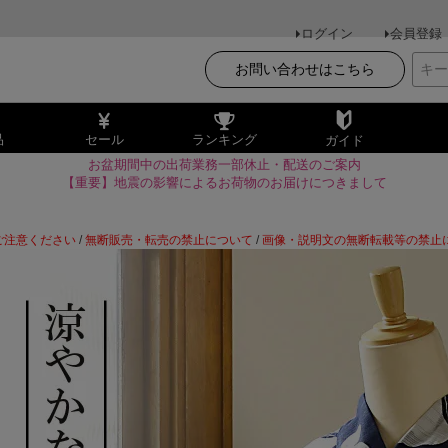
ログイン
会員登録
お問い合わせはこちら
品
セール
ランキング
ガイド
お盆期間中の出荷業務一部休止・配送のご案内
【重要】地震の影響によるお荷物のお届けにつきまして
ご注意ください
/
無断販売・転売の禁止について
/
画像・説明文の無断転載等の禁止