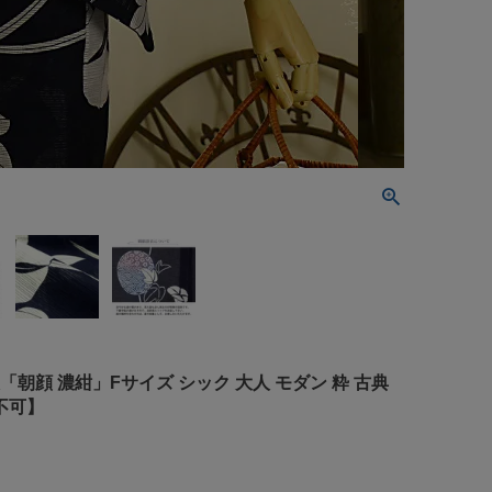
朝顔 濃紺」Fサイズ シック 大人 モダン 粋 古典
不可】