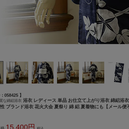
号
058425
浴衣 レディース 単品 お仕立て上がり浴衣 綿絽浴衣「
質な綿絽浴衣
女性 ブランド浴衣 花火大会 夏祭り 綿 絽 夏着物にも【メール便
15,400
価格
税込