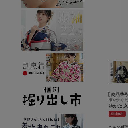
商品番
涼やかで上
ゆかた 
送料無料
きもの町