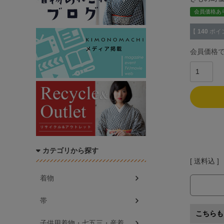
会員価格あ
【
140
ポイ
会員価格
カテゴリから探す
送料込
着物
帯
こちらも
子供用着物・七五三・産着