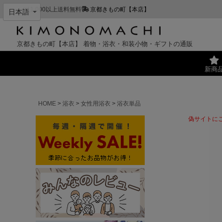
¥11,000以上送料無料
京都きもの町【本店】
京都きもの町【本店】
着物・浴衣・和装小物・ギフトの通販
新商
HOME
浴衣
女性用浴衣
浴衣単品
偽サイトに