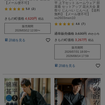
【メール便不可】
平 上下セット ルームウェア 部
屋着 セットアップ 花火大会 夏
5.0
（2）
祭り じんべい じんべえ 【送料
無料】【メール便不可】
ss2603men10
きもの町価格
4,620
税込
4.6
（7）
販売期間
2026/03/12 12:00
〜
通常販売価格
3,630
のところ
きもの町価格
3,267
詳細を見る
税込
販売期間
2026/07/31 18:00
〜
2026/08/14 17:59
詳細を見る