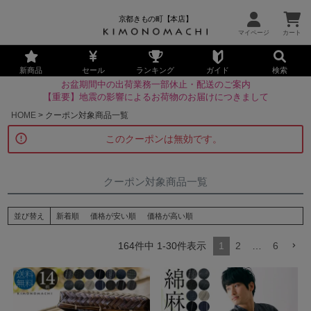
京都きもの町【本店】
新商品
セール
ランキング
ガイド
検索
お盆期間中の出荷業務一部休止・配送のご案内
【重要】地震の影響によるお荷物のお届けにつきまして
HOME
クーポン対象商品一覧
このクーポンは無効です。
クーポン対象商品一覧
並び替え
新着順
価格が安い順
価格が高い順
164
件中
1
-
30
件表示
1
2
…
6