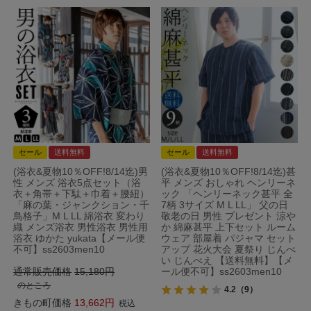
セール
送料無料
セール
送料無料
(浴衣&夏物10％OFF!8/14迄)男
(浴衣&夏物10％OFF!8/14迄)甚
性 メンズ 浴衣5点セット（浴
平 メンズ おしゃれ ヘンリーネ
衣＋角帯＋下駄＋巾着＋腰紐）
ック 「ヘンリーネック甚平 全
「麻の葉・ジャンクション・千
7柄 3サイズ M L LL」 父の日
鳥格子」M L LL 綿浴衣 変わり
敬老の日 男性 プレゼント 涼や
織 メンズ浴衣 男性浴衣 男性用
か 綿麻甚平 上下セット ルーム
浴衣 ゆかた yukata【メール便
ウェア 部屋着 パジャマ セット
不可】ss2603men10
アップ 花火大会 夏祭り じんべ
い じんべえ 【送料無料】【メ
通常販売価格
15,180
ール便不可】ss2603men10
のところ
4.2
（9）
きもの町価格
13,662
税込