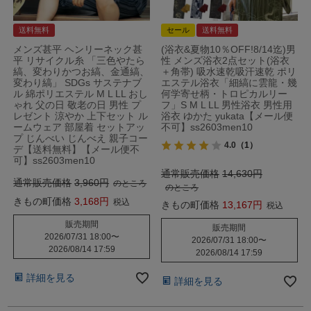
送料無料
セール
送料無料
メンズ甚平 ヘンリーネック甚
(浴衣&夏物10％OFF!8/14迄)男
平 リサイクル糸 「三色やたら
性 メンズ浴衣2点セット(浴衣
縞、変わりかつお縞、金通縞、
＋角帯) 吸水速乾吸汗速乾 ポリ
変わり縞」 SDGs サステナブ
エステル浴衣「細縞に雲龍・幾
ル 綿ポリエステル M L LL おし
何学寄せ柄・トロピカルリー
ゃれ 父の日 敬老の日 男性 プ
フ」S M L LL 男性浴衣 男性用
レゼント 涼やか 上下セット ル
浴衣 ゆかた yukata【メール便
ームウェア 部屋着 セットアッ
不可】ss2603men10
プ じんべい じんべえ 親子コー
4.0
（1）
デ【送料無料】【メール便不
可】ss2603men10
通常販売価格
14,630
通常販売価格
3,960
のところ
のところ
きもの町価格
3,168
税込
きもの町価格
13,167
税込
販売期間
販売期間
2026/07/31 18:00
〜
2026/07/31 18:00
〜
2026/08/14 17:59
2026/08/14 17:59
詳細を見る
詳細を見る