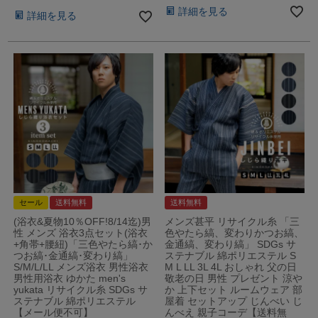
詳細を見る
詳細を見る
セール
送料無料
送料無料
(浴衣&夏物10％OFF!8/14迄)男
メンズ甚平 リサイクル糸 「三
性 メンズ 浴衣3点セット(浴衣
色やたら縞、変わりかつお縞、
+角帯+腰紐)「三色やたら縞･か
金通縞、変わり縞」 SDGs サ
つお縞･金通縞･変わり縞」
ステナブル 綿ポリエステル S
S/M/L/LL メンズ浴衣 男性浴衣
M L LL 3L 4L おしゃれ 父の日
男性用浴衣 ゆかた men's
敬老の日 男性 プレゼント 涼や
yukata リサイクル糸 SDGs サ
か 上下セット ルームウェア 部
ステナブル 綿ポリエステル
屋着 セットアップ じんべい じ
【メール便不可】
んべえ 親子コーデ【送料無