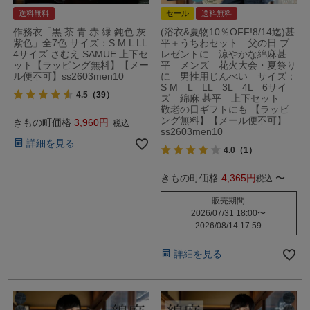
送料無料
セール
送料無料
作務衣「黒 茶 青 赤 緑 鈍色 灰
(浴衣&夏物10％OFF!8/14迄)甚
紫色」全7色 サイズ：S M L LL
平＋うちわセット 父の日 プ
4サイズ さむえ SAMUE 上下セ
レゼントに 涼やかな綿麻甚
ット【ラッピング無料】【メー
平 メンズ 花火大会・夏祭り
ル便不可】ss2603men10
に 男性用じんべい サイズ：
S M L LL 3L 4L 6サイ
4.5
（39）
ズ 綿麻 甚平 上下セット
敬老の日ギフトにも 【ラッピ
ング無料】【メール便不可】
きもの町価格
3,960
税込
ss2603men10
詳細を見る
4.0
（1）
きもの町価格
4,365
〜
税込
販売期間
2026/07/31 18:00
〜
2026/08/14 17:59
詳細を見る