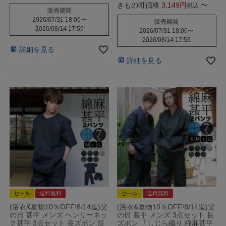
きもの町価格
3,149
〜
税込
販売期間
2026/07/31 18:00
〜
販売期間
2026/08/14 17:59
2026/07/31 18:00
〜
2026/08/14 17:59
詳細を見る
詳細を見る
セール
送料無料
セール
送料無料
(浴衣&夏物10％OFF!8/14迄)父
(浴衣&夏物10％OFF!8/14迄)父
の日 甚平 メンズ ヘンリーネッ
の日 甚平 メンズ 3点セット 長
ク甚平 3点セット 長ズボン 短
ズボン 「しじら織り 綿麻甚平