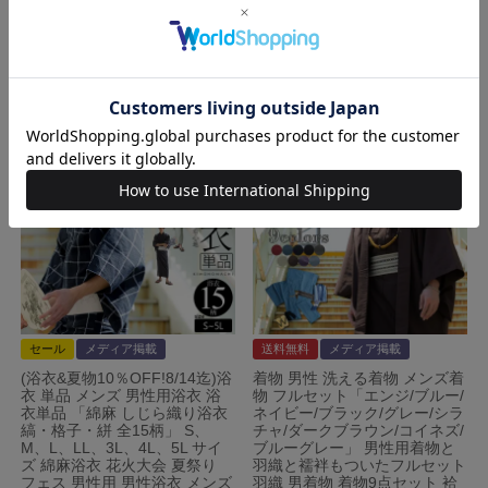
2026/08/14 17:59
2026/08/14 17:59
詳細を見る
詳細を見る
セール
メディア掲載
送料無料
メディア掲載
(浴衣&夏物10％OFF!8/14迄)浴
着物 男性 洗える着物 メンズ着
衣 単品 メンズ 男性用浴衣 浴
物 フルセット「エンジ/ブルー/
衣単品 「綿麻 しじら織り浴衣
ネイビー/ブラック/グレー/シラ
縞・格子・絣 全15柄」 S、
チャ/ダークブラウン/コイネズ/
M、L、LL、3L、4L、5L サイ
ブルーグレー」 男性用着物と
ズ 綿麻浴衣 花火大会 夏祭り
羽織と襦袢もついたフルセット
フェス 男性用 男性浴衣 メンズ
羽織 男着物 着物9点セット 袷