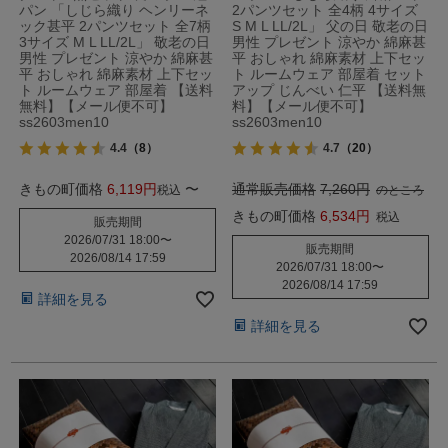
パン 「しじら織り ヘンリーネ
2パンツセット 全4柄 4サイズ
ック甚平 2パンツセット 全7柄
S M L LL/2L」 父の日 敬老の日
3サイズ M L LL/2L」 敬老の日
男性 プレゼント 涼やか 綿麻甚
男性 プレゼント 涼やか 綿麻甚
平 おしゃれ 綿麻素材 上下セッ
平 おしゃれ 綿麻素材 上下セッ
ト ルームウェア 部屋着 セット
ト ルームウェア 部屋着 【送料
アップ じんべい 仁平 【送料無
無料】【メール便不可】
料】【メール便不可】
ss2603men10
ss2603men10
4.4
（8）
4.7
（20）
きもの町価格
6,119
〜
通常販売価格
7,260
税込
のところ
きもの町価格
6,534
税込
販売期間
2026/07/31 18:00
〜
販売期間
2026/08/14 17:59
2026/07/31 18:00
〜
2026/08/14 17:59
詳細を見る
詳細を見る