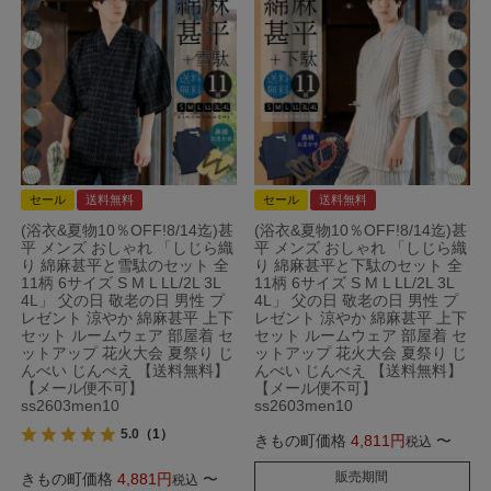
セール
送料無料
セール
送料無料
(浴衣&夏物10％OFF!8/14迄)甚
(浴衣&夏物10％OFF!8/14迄)甚
平 メンズ おしゃれ 「しじら織
平 メンズ おしゃれ 「しじら織
り 綿麻甚平と雪駄のセット 全
り 綿麻甚平と下駄のセット 全
11柄 6サイズ S M L LL/2L 3L
11柄 6サイズ S M L LL/2L 3L
4L」 父の日 敬老の日 男性 プ
4L」 父の日 敬老の日 男性 プ
レゼント 涼やか 綿麻甚平 上下
レゼント 涼やか 綿麻甚平 上下
セット ルームウェア 部屋着 セ
セット ルームウェア 部屋着 セ
ットアップ 花火大会 夏祭り じ
ットアップ 花火大会 夏祭り じ
んべい じんべえ 【送料無料】
んべい じんべえ 【送料無料】
【メール便不可】
【メール便不可】
ss2603men10
ss2603men10
5.0
（1）
きもの町価格
4,811
〜
税込
販売期間
きもの町価格
4,881
〜
税込