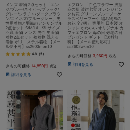
メンズ 着物 2点セット「エン
エプロン 「白色フラワー 浅葱
ジ/ブルー/ネイビー/ブラック/
麻の葉 濃紺七宝 オレンジピン
グレー/シラチャ/ダークブラウ
クお花 グリーンブルーブーケ
ン/コイネズ/ブルーグレー」男
ラズベリーブーケ 編み物風の
性用着物と羽織のアンサンブル
お花 全7柄」 実用的 日本製 オ
2点セット S/M/L/LL/3Lサイズ
シャレ かわいい オリジナル カ
羽織 着物 メンズ 男性 男着物
フェエプロン 母の日 敬老の日
着物2点セット 袷着物 洗える
プレゼント ギフト 【送料無
着物 ポリエステル着物 【メー
料】【メール便対応可】
ル便不可】ss2603men10
ss2603wkm10
4.8
（5）
きもの町価格
3,960
税込
詳細を見る
きもの町価格
14,850
税込
詳細を見る