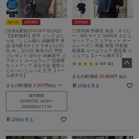
セール
送料無料
送料無料
(浴衣&夏物10％OFF!8/14迄)
三河木綿 作務衣 単品「ネイビ
【送料無料】甚平 メンズ おし
ー」M/Lサイズ SAMUE さむえ
ゃれ「しじら織り 綿麻甚平 単
セットアップ 上下セット オー
品 全5柄 6サイズ S M L LL/2L
ルシーズン 和服 和装 作業着
3L 4L」父の日 敬老の日 男性
部屋着 ルームウェア 普段着 カ
プレゼント 涼やか 綿麻甚平 上
ジュアル【メール便不可】
下セット ルームウェア 部屋着
5.0
（1）
セットアップ 花火大会 夏祭り
じんべい じんべえ 仁平【メー
ペー
ル便不可】
きもの町価格
20,900
税込
ジト
ップ
きもの町価格
3,207
〜
詳細を見る
税込
へ
販売期間
2026/07/31 18:00
〜
2026/08/14 17:59
詳細を見る