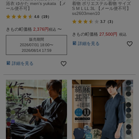
浴衣 ゆかた men's yukata 【メ
着物 ポリエステル着物 サイズ
ール便不可】
S M L LL 3L 【メール便不可】
ss2603men10
4.6
（19）
3.7
（3）
きもの町価格
2,376
〜
税込
きもの町価格
27,500
税込
販売期間
詳細を見る
2026/07/31 18:00
〜
2026/08/14 17:59
詳細を見る