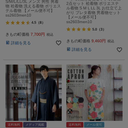
S/M/L/LL/3L メンズ 男性 男着
2点セット 袷着物 ポリエステ
物 袷着物 洗える着物 ポリエス
ル着物 S M L LL 3L お仕立て上
テル着物 【メール便不可】
がり プレタ着物 男着物セット
ss2603men10
【メール便不可】
ss2603men10
4.5
（8）
5.0
（3）
きもの町価格
7,700
税込
きもの町価格
9,460
税込
詳細を見る
詳細を見る
送料無料
メディア掲載
送料無料
メール便可