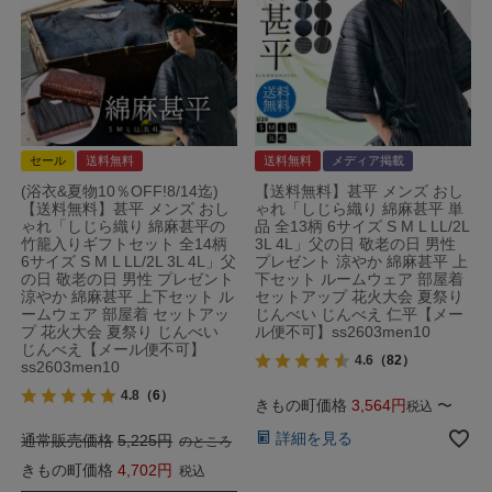
セール
送料無料
送料無料
メディア掲載
(浴衣&夏物10％OFF!8/14迄)
【送料無料】甚平 メンズ おし
【送料無料】甚平 メンズ おし
ゃれ「しじら織り 綿麻甚平 単
ゃれ「しじら織り 綿麻甚平の
品 全13柄 6サイズ S M L LL/2L
竹籠入りギフトセット 全14柄
3L 4L」父の日 敬老の日 男性
6サイズ S M L LL/2L 3L 4L」父
プレゼント 涼やか 綿麻甚平 上
の日 敬老の日 男性 プレゼント
下セット ルームウェア 部屋着
涼やか 綿麻甚平 上下セット ル
セットアップ 花火大会 夏祭り
ームウェア 部屋着 セットアッ
じんべい じんべえ 仁平【メー
プ 花火大会 夏祭り じんべい
ル便不可】ss2603men10
じんべえ【メール便不可】
4.6
（82）
ss2603men10
4.8
（6）
きもの町価格
3,564
〜
税込
詳細を見る
通常販売価格
5,225
のところ
きもの町価格
4,702
税込