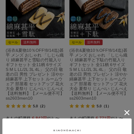
セール
送料無料
セール
送料無料
(浴衣&夏物10％OFF!8/14迄)甚
(浴衣&夏物10％OFF!8/14迄)甚
平 メンズ おしゃれ 「しじら織
平 メンズ おしゃれ 「しじら織
り 綿麻甚平と雪駄の竹籠入り
り 綿麻甚平と下駄の竹籠入り
ギフトセット 全11柄 6サイズ
ギフトセット 全11柄 6サイズ
S M L LL/2L 3L 4L」 父の日 敬
S M L LL/2L 3L 4L」 父の日 敬
老の日 男性 プレゼント 涼やか
老の日 男性 プレゼント 涼やか
綿麻甚平 上下セット ルームウ
綿麻甚平 上下セット ルームウ
ェア 部屋着 セットアップ 花火
ェア 部屋着 セットアップ 花火
大会 夏祭り じんべい じんべえ
大会 夏祭り じんべい じんべえ
【送料無料】【メール便不可】
【送料無料】【メール便不可】
ss2603men10
ss2603men10
5.0
（2）
5.0
（1）
きもの町価格
6,842
〜
きもの町価格
6,771
〜
税込
税込
販売期間
販売期間
2026/07/31 18:00
〜
2026/07/31 18:00
〜