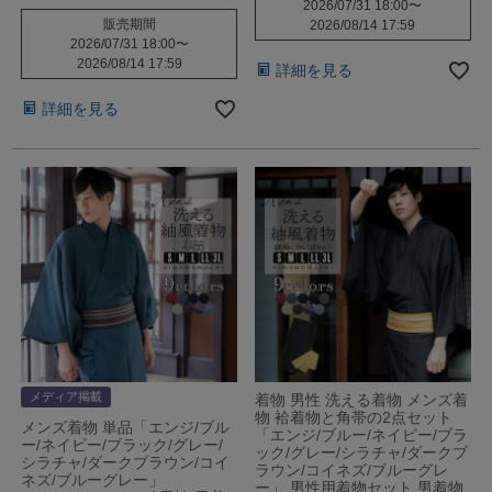
2026/07/31 18:00
〜
販売期間
2026/08/14 17:59
2026/07/31 18:00
〜
2026/08/14 17:59
詳細を見る
詳細を見る
メディア掲載
着物 男性 洗える着物 メンズ着
物 袷着物と角帯の2点セット
メンズ着物 単品「エンジ/ブル
「エンジ/ブルー/ネイビー/ブラ
ー/ネイビー/ブラック/グレー/
ック/グレー/シラチャ/ダークブ
シラチャ/ダークブラウン/コイ
ラウン/コイネズ/ブルーグレ
ネズ/ブルーグレー」
ー」 男性用着物セット 男着物