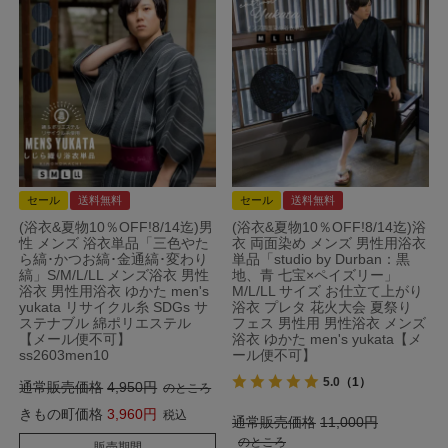
セール
送料無料
セール
送料無料
(浴衣&夏物10％OFF!8/14迄)男
(浴衣&夏物10％OFF!8/14迄)浴
性 メンズ 浴衣単品「三色やた
衣 両面染め メンズ 男性用浴衣
ら縞･かつお縞･金通縞･変わり
単品「studio by Durban：黒
縞」S/M/L/LL メンズ浴衣 男性
地、青 七宝×ペイズリー」
浴衣 男性用浴衣 ゆかた men's
M/L/LL サイズ お仕立て上がり
yukata リサイクル糸 SDGs サ
浴衣 プレタ 花火大会 夏祭り
ステナブル 綿ポリエステル
フェス 男性用 男性浴衣 メンズ
【メール便不可】
浴衣 ゆかた men's yukata【メ
ss2603men10
ール便不可】
5.0
（1）
通常販売価格
4,950
のところ
きもの町価格
3,960
税込
通常販売価格
11,000
のところ
販売期間