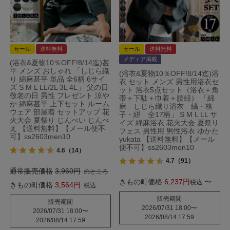
セール
送料無料
セール
送料無料
メディア掲載
(浴衣&夏物10％OFF!8/14迄)甚
平 メンズ おしゃれ 「しじら織
(浴衣&夏物10％OFF!8/14迄)浴
り 綿麻甚平 単品 全6柄 6サイ
衣 セット メンズ 男性用浴衣セ
ズ S M L LL/2L 3L 4L」 父の日
ット 浴衣5点セット（浴衣＋角
敬老の日 男性 プレゼント 涼や
帯＋下駄＋巾着＋腰紐） 「綿
か 綿麻甚平 上下セット ルーム
麻 しじら織り浴衣 縞・格
ウェア 部屋着 セットアップ 花
子・絣 全17柄」 S M L LL サ
火大会 夏祭り じんべい じんべ
イズ 綿麻浴衣 花火大会 夏祭り
え 【送料無料】【メール便不
フェス 男性用 男性浴衣 ゆかた
可】ss2603men10
yukata 【送料無料】【メール
便不可】ss2603men10
4.6
（14）
4.7
（91）
通常販売価格
3,960
のところ
きもの町価格
6,237
〜
税込
きもの町価格
3,564
税込
販売期間
販売期間
2026/07/31 18:00
〜
2026/07/31 18:00
〜
2026/08/14 17:59
2026/08/14 17:59