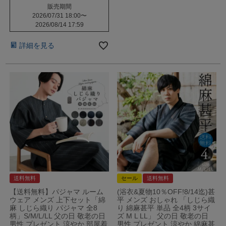
販売期間
2026/07/31 18:00
〜
2026/08/14 17:59
詳細を見る
送料無料
セール
送料無料
【送料無料】パジャマ ルーム
(浴衣&夏物10％OFF!8/14迄)甚
ウェア メンズ 上下セット「綿
平 メンズ おしゃれ 「しじら織
麻 しじら織り パジャマ 全8
り 綿麻甚平 単品 全4柄 3サイ
柄」S/M/L/LL 父の日 敬老の日
ズ M L LL」 父の日 敬老の日
男性 プレゼント 涼やか 部屋着
男性 プレゼント 涼やか 綿麻甚