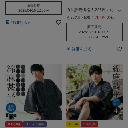
販売期間
通常販売価格
5,225
のところ
2026/04/15 12:00
〜
きもの町価格
4,702
税込
詳細を見る
販売期間
2026/07/31 18:00
〜
2026/08/14 17:59
詳細を見る
送料無料
メディア掲載
セール
送料無料