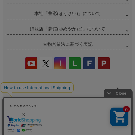
本社「豊彩(ほうさい)」について
姉妹店「夢館(ゆめやかた)」について
古物営業法に基づく表記
当店の偽サイトにご注意ください
商品の無断販売・転売の禁止について
商品画像・商品説明文の無断転載・改ざん等の禁止