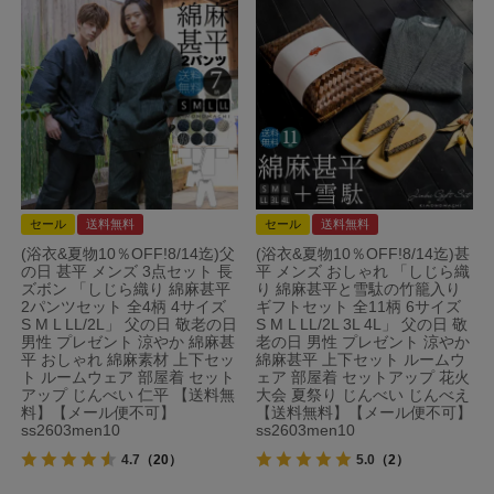
セール
送料無料
セール
送料無料
(浴衣&夏物10％OFF!8/14迄)父
(浴衣&夏物10％OFF!8/14迄)甚
の日 甚平 メンズ 3点セット 長
平 メンズ おしゃれ 「しじら織
ズボン 「しじら織り 綿麻甚平
り 綿麻甚平と雪駄の竹籠入り
2パンツセット 全4柄 4サイズ
ギフトセット 全11柄 6サイズ
S M L LL/2L」 父の日 敬老の日
S M L LL/2L 3L 4L」 父の日 敬
男性 プレゼント 涼やか 綿麻甚
老の日 男性 プレゼント 涼やか
平 おしゃれ 綿麻素材 上下セッ
綿麻甚平 上下セット ルームウ
ト ルームウェア 部屋着 セット
ェア 部屋着 セットアップ 花火
アップ じんべい 仁平 【送料無
大会 夏祭り じんべい じんべえ
料】【メール便不可】
【送料無料】【メール便不可】
ss2603men10
ss2603men10
4.7
（20）
5.0
（2）