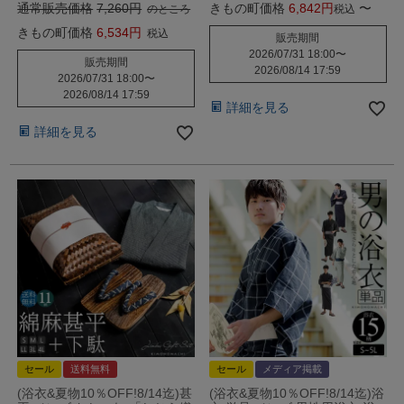
通常販売価格
7,260
きもの町価格
6,842
〜
のところ
税込
きもの町価格
6,534
税込
販売期間
2026/07/31 18:00
〜
販売期間
2026/08/14 17:59
2026/07/31 18:00
〜
2026/08/14 17:59
詳細を見る
詳細を見る
セール
送料無料
セール
メディア掲載
(浴衣&夏物10％OFF!8/14迄)甚
(浴衣&夏物10％OFF!8/14迄)浴