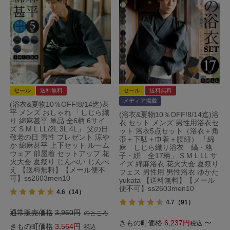
セール
送料無料
セール
送料無料
メディア掲載
(浴衣&夏物10％OFF!8/14迄)甚
平 メンズ おしゃれ 「しじら織
(浴衣&夏物10％OFF!8/14迄)浴
り 綿麻甚平 単品 全6柄 6サイ
衣 セット メンズ 男性用浴衣セ
ズ S M L LL/2L 3L 4L」 父の日
ット 浴衣5点セット（浴衣＋角
敬老の日 男性 プレゼント 涼や
帯＋下駄＋巾着＋腰紐） 「綿
か 綿麻甚平 上下セット ルーム
麻 しじら織り浴衣 縞・格
ウェア 部屋着 セットアップ 花
子・絣 全17柄」 S M L LL サ
火大会 夏祭り じんべい じんべ
イズ 綿麻浴衣 花火大会 夏祭り
え 【送料無料】【メール便不
フェス 男性用 男性浴衣 ゆかた
可】ss2603men10
yukata 【送料無料】【メール
便不可】ss2603men10
4.6
（14）
4.7
（91）
通常販売価格
3,960
のところ
きもの町価格
6,237
〜
税込
きもの町価格
3,564
税込