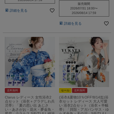
販売期間
2026/07/31 18:00
〜
詳細を見る
2026/08/14 17:59
詳細を見る
送料無料
セール
送料無料
Clarus レディース 女性浴衣2
(浴衣&夏物10％OFF!8/14迄)浴
点セット（浴衣＋グラデしわ兵
衣セット レディース 大人可愛
児帯）「夏の思い出 あじさ
い 浴衣2点セット（浴衣＋半幅
い・あさがお・花火・夢金魚・
帯）「貝殻・アガパンサス・ゆ
星空」クラルス S/F/TL/LL 綿浴
らぎ金魚・天の川」S/F/TL/LL