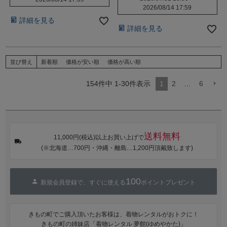
2026/08/14 17:59
詳細を見る
詳細を見る
並び替え
新着順
価格が安い順
価格が高い順
154
件中
1
-
30
件表示
1
2
…
6
送料無料
11,000円(税込)以上お買い上げで
(※北海道…700円・沖縄・離島…1,200円頂戴致します)
100
新規会員登録で、すぐに使える
ポイントプレゼント
きもの町でご購入頂いたお客様は、着物レンタルがおトクに！
きもの町の姉妹店「着物レンタル 夢館(ゆめやかた)」