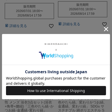
販売期間
販売期間
2026/07/31 18:00
〜
2026/07/31 18:00
〜
2026/08/14 17:59
2026/08/14 17:59
詳細を見る
詳細を見る
セール
送料無料
送料無料
(浴衣&夏物10％OFF!8/14迄)男
メンズ甚平 リサイクル糸 「三
性 メンズ 浴衣3点セット(浴衣
色やたら縞、変わりかつお縞、
+角帯+腰紐)「三色やたら縞･か
金通縞、変わり縞」 SDGs サ
つお縞･金通縞･変わり縞」
ステナブル 綿ポリエステル S