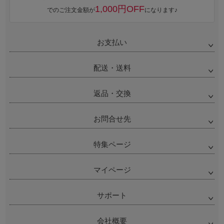
1,000円OFF
でのご注文金額が
になります♪
お支払い
配送・送料
返品・交換
お問合せ先
特集ページ
マイページ
サポート
会社概要