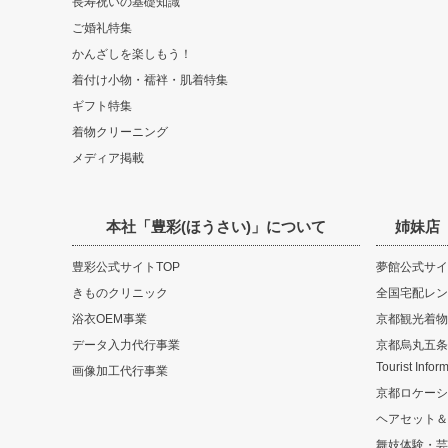
長寿祝いの基礎知識
ご婚礼特集
かんざしを楽しもう！
着付け小物・襦袢・肌着特集
ギフト特集
着物クリーニング
メディア掲載
本社「豊彩(ほうさい)」について
姉妹店
豊彩公式サイトTOP
夢館公式サイ
きものクリニック
全国宅配レン
浴衣OEM事業
京都観光着物
データ入力代行事業
京都烏丸五条観光
Tourist Infor
画像加工代行事業
京都ロケーシ
ヘアセット＆
舞妓体験・芸