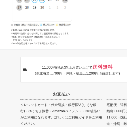
送料無料
11,000円(税込)以上お買い上げで
(※北海道…700円・沖縄・離島…1,200円頂戴致します)
お支払い
クレジットカード・代金引換・銀行振込(りそな銀
宅配便 送料8
行)・ゆうちょ振替・Amazonペイメント・NP後払い
離島2,000円
がご利用になれます。詳しくは
ご利用ガイド
をご利用
11,000円
ください。
道・沖縄・離