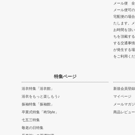
メール便 全
メール便可の
宅配便の場合
たします。メ
お時間を頂い
ちを頂戴する
する交通事情
が発生する場
をご利用くだ
特集ページ
浴衣特集「浴衣館」
新規会員登録
浴衣をもっと楽しもう♪
マイページ
振袖特集「振袖館」
メールマガジ
卒業式特集「袴Style」
商品レビュー
七五三特集
敬老の日特集