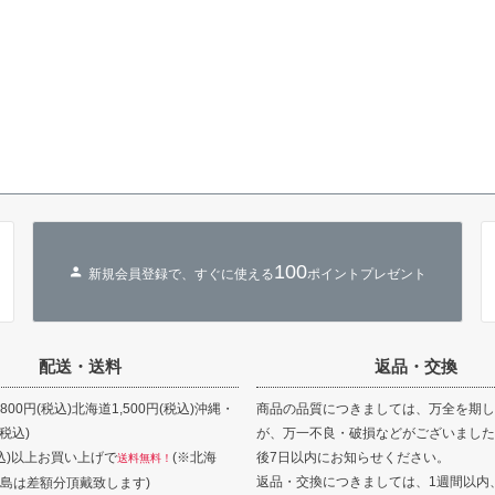
100
新規会員登録で、すぐに使える
ポイントプレゼント
配送・送料
返品・交換
00円(税込)北海道1,500円(税込)沖縄・
商品の品質につきましては、万全を期し
(税込)
が、万一不良・破損などがございました
(税込)以上お買い上げで
(※北海
後7日以内にお知らせください。
送料無料！
返品・交換につきましては、1週間以内
島は差額分頂戴致します)