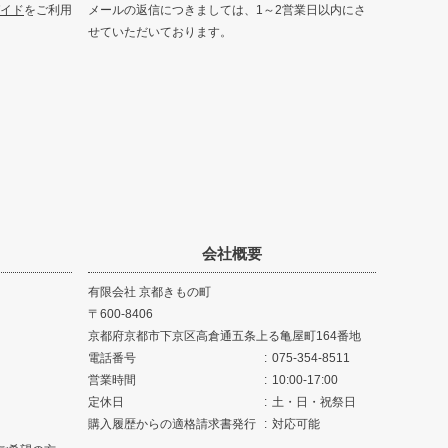
イド
をご利用
メールの返信につきましては、1～2営業日以内にさ
せていただいております。
会社概要
有限会社 京都きもの町
600-8406
京都府京都市下京区高倉通五条上る亀屋町164番地
電話番号
075-354-8511
営業時間
10:00-17:00
定休日
土・日・祝祭日
購入履歴からの適格請求書発行
対応可能