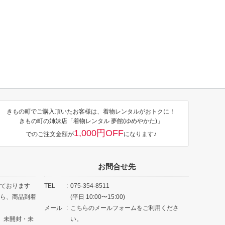
きもの町でご購入頂いたお客様は、着物レンタルがおトクに！
きもの町の姉妹店「着物レンタル 夢館(ゆめやかた)」
1,000円OFF
でのご注文金額が
になります♪
お問合せ先
ております
TEL
075-354-8511
ら、商品到着
(平日 10:00〜15:00)
メール
こちらのメールフォームをご利用くださ
、未開封・未
い。