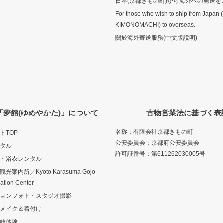
日本(京都きもの町)から海外への発送を
For those who wish to ship from Japan 
KIMONOMACHI) to overseas.
關於海外寄送服務(中文版說明)
「夢館(ゆめやかた)」について
古物営業法に基づく表
名称：有限会社京都きもの町
トTOP
公安委員会：京都府公安委員会
タル
許可証番号：第611262030005号
・浴衣レンタル
案内所／Kyoto Karasuma Gojo
mation Center
ョンフォト・スタジオ撮影
メイク＆着付け
妓体験