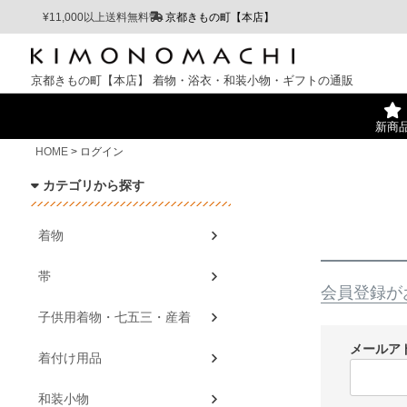
¥11,000以上送料無料
京都きもの町【本店】
京都きもの町【本店】
着物・浴衣・和装小物・ギフトの通販
新商
HOME
ログイン
カテゴリから探す
着物
帯
会員登録が
子供用着物・七五三・産着
メールア
着付け用品
和装小物