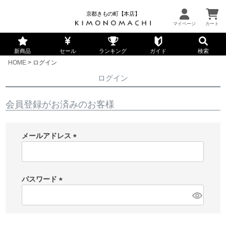
京都きもの町【本店】
新商品
セール
ランキング
ガイド
検索
HOME
ログイン
ログイン
会員登録がお済みのお客様
メールアドレス
(
必
須
パスワード
)
(
必
須
)