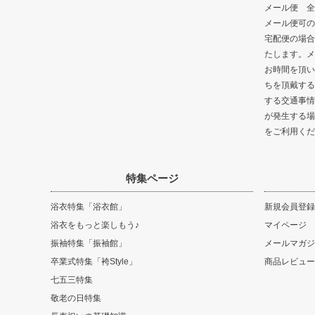
メール便 全
メール便可の
宅配便の場合
たします。メ
お時間を頂い
ちを頂戴する
する交通事情
が発生する場
をご利用くだ
特集ページ
浴衣特集「浴衣館」
新規会員登録
浴衣をもっと楽しもう♪
マイページ
振袖特集「振袖館」
メールマガジ
卒業式特集「袴Style」
商品レビュー
七五三特集
敬老の日特集