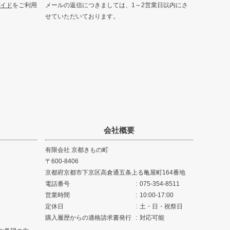
イド
をご利用
メールの返信につきましては、1～2営業日以内にさ
せていただいております。
会社概要
有限会社 京都きもの町
600-8406
京都府京都市下京区高倉通五条上る亀屋町164番地
電話番号
075-354-8511
営業時間
10:00-17:00
定休日
土・日・祝祭日
購入履歴からの適格請求書発行
対応可能