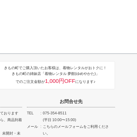
きもの町でご購入頂いたお客様は、着物レンタルがおトクに！
きもの町の姉妹店「着物レンタル 夢館(ゆめやかた)」
1,000円OFF
でのご注文金額が
になります♪
お問合せ先
ております
TEL
075-354-8511
ら、商品到着
(平日 10:00〜15:00)
メール
こちらのメールフォームをご利用くださ
、未開封・未
い。