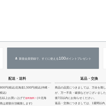
100
新規会員登録で、すぐに使える
ポイントプレゼント
配送・送料
返品・交換
00円(税込)北海道1,500円(税込)沖縄・
商品の品質につきましては、万全を期し
(税込)
が、万一不良・破損などがございました
(税込)以上お買い上げで
(※北海
後7日以内にお知らせください。
送料無料！
返品・交換につきましては、1週間以内
島は差額分頂戴致します)