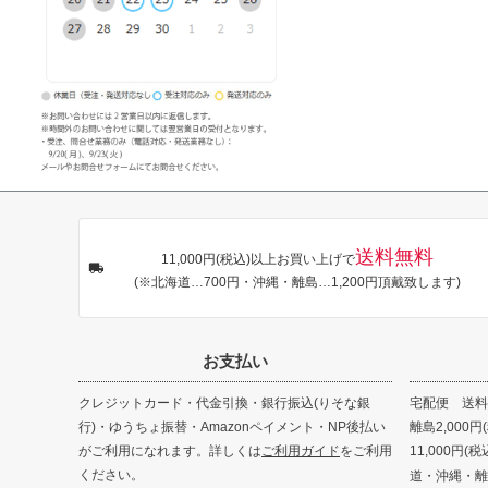
送料無料
11,000円(税込)以上お買い上げで
(※北海道…700円・沖縄・離島…1,200円頂戴致します)
お支払い
クレジットカード・代金引換・銀行振込(りそな銀
宅配便 送料8
行)・ゆうちょ振替・Amazonペイメント・NP後払い
離島2,000円
がご利用になれます。詳しくは
ご利用ガイド
をご利用
11,000円
ください。
道・沖縄・離