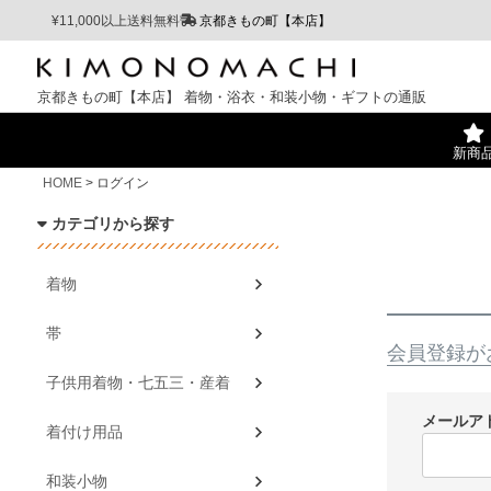
¥11,000以上送料無料
京都きもの町【本店】
京都きもの町【本店】
着物・浴衣・和装小物・ギフトの通販
新商
HOME
ログイン
カテゴリから探す
着物
帯
会員登録が
子供用着物・七五三・産着
メールア
着付け用品
和装小物