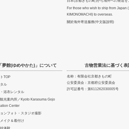
日本(京都きもの町)から海外への発送を
For those who wish to ship from Japan 
KIMONOMACHI) to overseas.
關於海外寄送服務(中文版說明)
「夢館(ゆめやかた)」について
古物営業法に基づく表
名称：有限会社京都きもの町
トTOP
公安委員会：京都府公安委員会
タル
許可証番号：第611262030005号
・浴衣レンタル
案内所／Kyoto Karasuma Gojo
mation Center
ョンフォト・スタジオ撮影
メイク＆着付け
妓体験