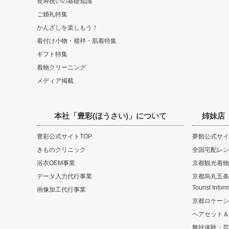
長寿祝いの基礎知識
ご婚礼特集
かんざしを楽しもう！
着付け小物・襦袢・肌着特集
ギフト特集
着物クリーニング
メディア掲載
本社「豊彩(ほうさい)」について
姉妹店
豊彩公式サイトTOP
夢館公式サイ
きものクリニック
全国宅配レン
浴衣OEM事業
京都観光着物
データ入力代行事業
京都烏丸五条観光
Tourist Infor
画像加工代行事業
京都ロケーシ
ヘアセット＆
舞妓体験・芸