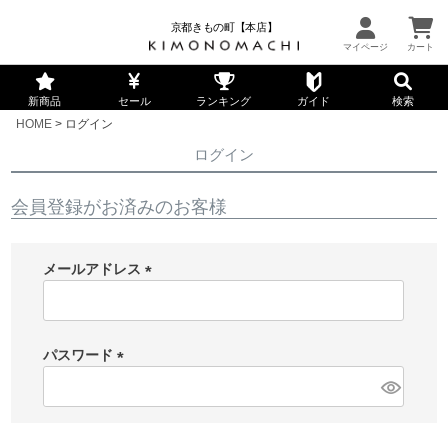
京都きもの町【本店】
新商品
セール
ランキング
ガイド
検索
HOME
ログイン
ログイン
会員登録がお済みのお客様
メールアドレス
(
必
須
パスワード
)
(
必
須
)