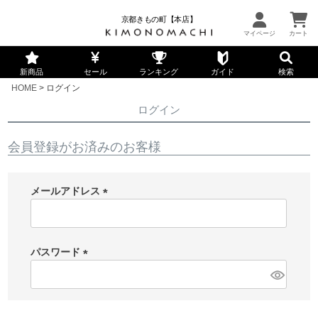
京都きもの町【本店】
新商品
セール
ランキング
ガイド
検索
HOME
ログイン
ログイン
会員登録がお済みのお客様
メールアドレス
(
必
須
パスワード
)
(
必
須
)