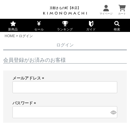
京都きもの町【本店】
新商品
セール
ランキング
ガイド
検索
HOME
ログイン
ログイン
会員登録がお済みのお客様
メールアドレス
(
必
須
パスワード
)
(
必
須
)