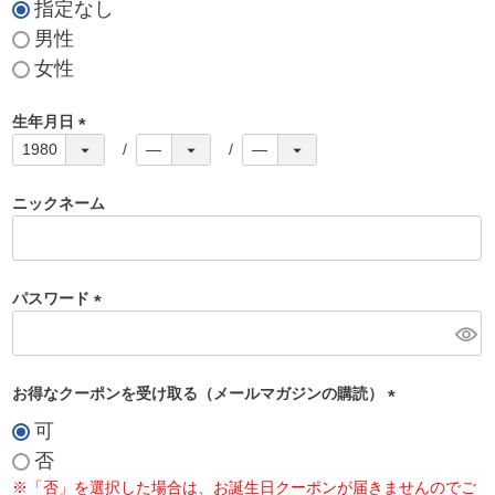
指定なし
男性
女性
生年月日
(
必
須
ニックネーム
)
パスワード
(
必
須
お得なクーポンを受け取る（メールマガジンの購読）
)
(
可
必
否
須
※「否」を選択した場合は、お誕生日クーポンが届きませんのでご
)