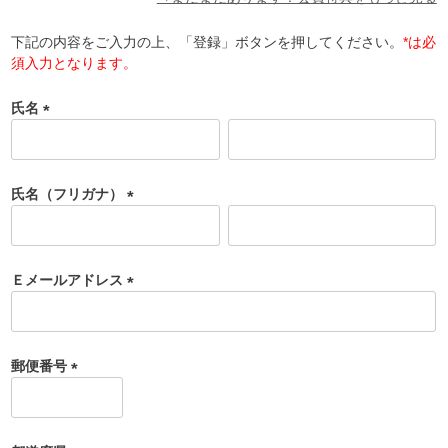
下記の内容をご入力の上、「登録」ボタンを押してください。
*は必
須入力となります。
氏名
(
必
須
氏名（フリガナ）
)
(
必
須
Ｅメールアドレス
)
(
必
須
郵便番号
)
(
必
須