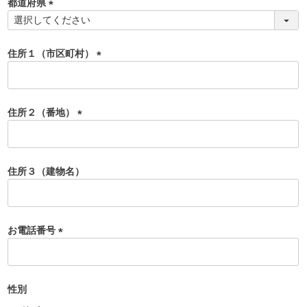
都道府県
)
(
必
須
住所１（市区町村）
)
(
必
須
住所２（番地）
)
(
必
須
住所３（建物名）
)
お電話番号
(
必
須
性別
)