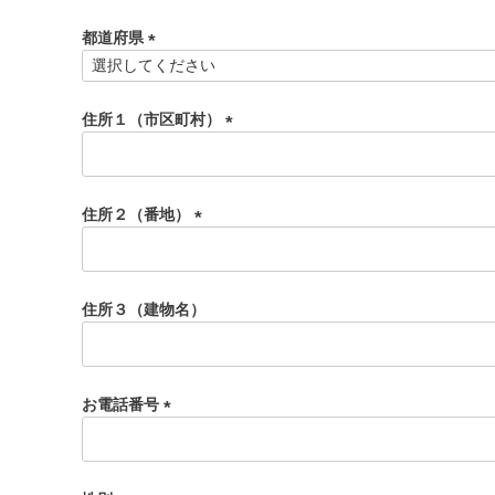
須
都道府県
)
(
必
須
住所１（市区町村）
)
(
必
須
住所２（番地）
)
(
必
須
住所３（建物名）
)
お電話番号
(
必
須