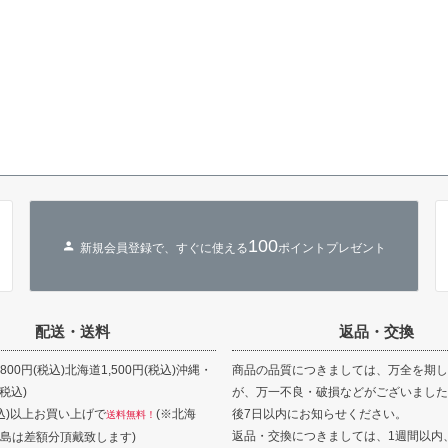
100
新規会員登録で、すぐに使える
ポイントプレゼント
配送・送料
返品・交換
00円(税込)北海道1,500円(税込)沖縄・
商品の品質につきましては、万全を期し
(税込)
が、万一不良・破損などがございました
(税込)以上お買い上げで
(※北海
後7日以内にお知らせください。
送料無料！
返品・交換につきましては、1週間以内
島は差額分頂戴致します)