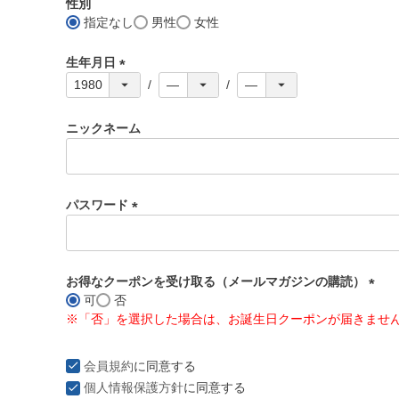
性別
)
指定なし
男性
女性
生年月日
(
必
須
ニックネーム
)
パスワード
(
必
須
お得なクーポンを受け取る（メールマガジンの購読）
)
可
否
(
※「否」を選択した場合は、お誕生日クーポンが届きませ
必
須
)
会員規約
に同意する
個人情報保護方針
に同意する