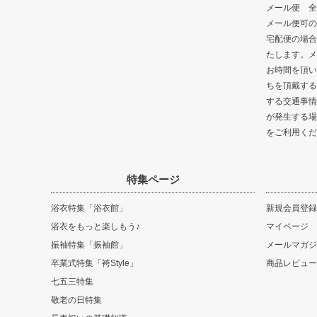
メール便 全
メール便可の
宅配便の場合
たします。メ
お時間を頂い
ちを頂戴する
する交通事情
が発生する場
をご利用くだ
特集ページ
浴衣特集「浴衣館」
新規会員登録
浴衣をもっと楽しもう♪
マイページ
振袖特集「振袖館」
メールマガジ
卒業式特集「袴Style」
商品レビュー
七五三特集
敬老の日特集