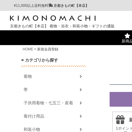
¥11,000以上送料無料
京都きもの町【本店】
京都きもの町【本店】
着物・浴衣・和装小物・ギフトの通販
新商
HOME
新規会員登録
カテゴリから探す
着物
帯
子供用着物・七五三・産着
着付け用品
1ポイン
和装小物