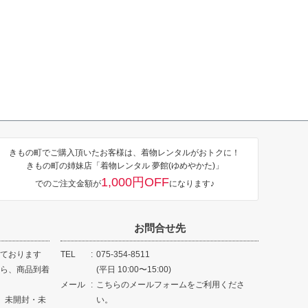
きもの町でご購入頂いたお客様は、着物レンタルがおトクに！
きもの町の姉妹店「着物レンタル 夢館(ゆめやかた)」
1,000円OFF
でのご注文金額が
になります♪
お問合せ先
ております
TEL
075-354-8511
ら、商品到着
(平日 10:00〜15:00)
メール
こちらのメールフォームをご利用くださ
、未開封・未
い。