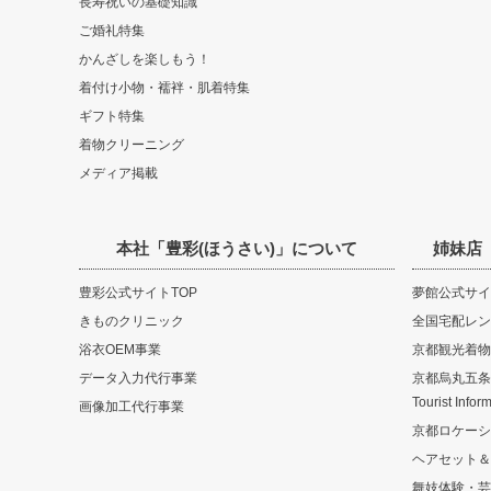
長寿祝いの基礎知識
ご婚礼特集
かんざしを楽しもう！
着付け小物・襦袢・肌着特集
ギフト特集
着物クリーニング
メディア掲載
本社「豊彩(ほうさい)」について
姉妹店
豊彩公式サイトTOP
夢館公式サイ
きものクリニック
全国宅配レン
浴衣OEM事業
京都観光着物
データ入力代行事業
京都烏丸五条観光
Tourist Infor
画像加工代行事業
京都ロケーシ
ヘアセット＆
舞妓体験・芸