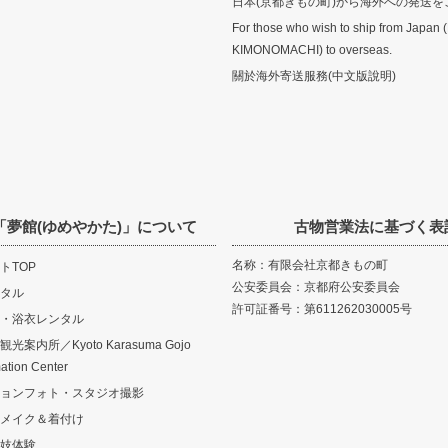
日本(京都きもの町)から海外への発送を
For those who wish to ship from Japan 
KIMONOMACHI) to overseas.
關於海外寄送服務(中文版說明)
「夢館(ゆめやかた)」について
古物営業法に基づく表
名称：有限会社京都きもの町
トTOP
公安委員会：京都府公安委員会
タル
許可証番号：第611262030005号
・浴衣レンタル
案内所／Kyoto Karasuma Gojo
mation Center
ョンフォト・スタジオ撮影
メイク＆着付け
妓体験