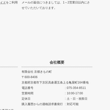
イド
をご利用
メールの返信につきましては、1～2営業日以内にさ
せていただいております。
会社概要
有限会社 京都きもの町
600-8406
京都府京都市下京区高倉通五条上る亀屋町164番地
電話番号
075-354-8511
営業時間
10:00-17:00
定休日
土・日・祝祭日
購入履歴からの適格請求書発行
対応可能