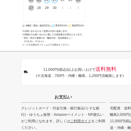
送料無料
11,000円(税込)以上お買い上げで
(※北海道…700円・沖縄・離島…1,200円頂戴致します)
お支払い
クレジットカード・代金引換・銀行振込(りそな銀
宅配便 送料8
行)・ゆうちょ振替・Amazonペイメント・NP後払い
離島2,000円
がご利用になれます。詳しくは
ご利用ガイド
をご利用
11,000円
ください。
道・沖縄・離