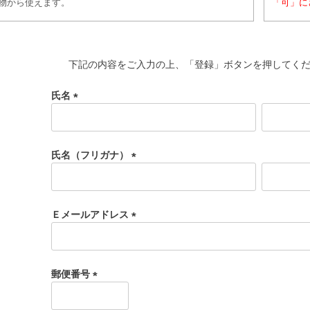
物から使えます。
「可」に
下記の内容をご入力の上、「登録」ボタンを押してく
氏名
(
必
須
氏名（フリガナ）
)
(
必
須
Ｅメールアドレス
)
(
必
須
郵便番号
)
(
必