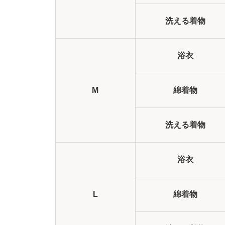
洗える着物
浴衣
M
綿着物
洗える着物
浴衣
L
綿着物