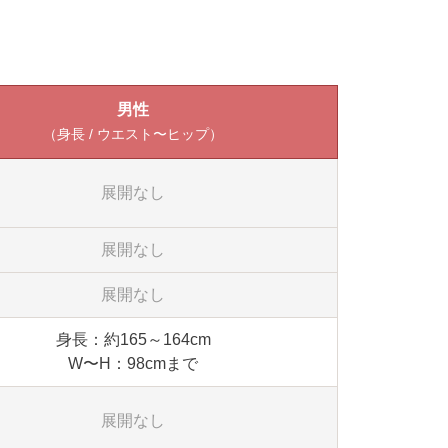
男性
（身長 / ウエスト〜ヒップ）
展開なし
展開なし
展開なし
身長：約165～164cm
W〜H：98cmまで
展開なし