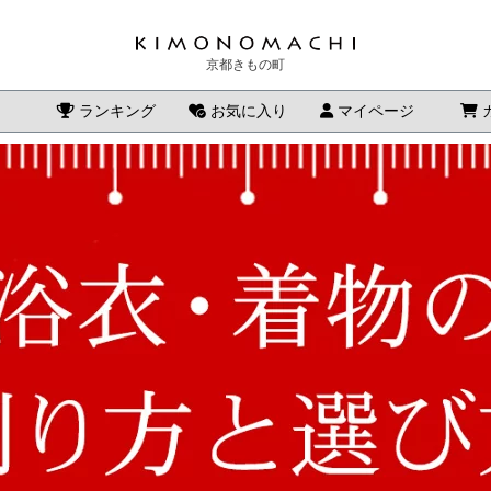
京都きもの町
ランキング
お気に入り
マイページ