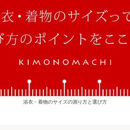
浴衣・着物のサイズの測り方と選び方