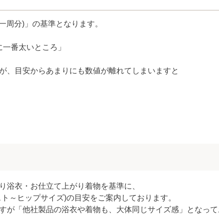
の一周分)」の基準となります。
」
に一番太いところ」
が、目安からあまりにも数値が離れてしまいますと
り浴衣・お仕立て上がり着物を基準に、
スト～ヒップサイズ)の目安をご案内しております。
すが「他社製品の浴衣や着物も、大体同じサイズ感」となって