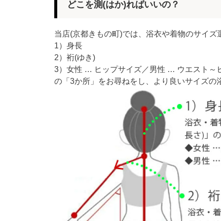
どこを測(はか)ればいいの？
当店(京都きもの町)では、浴衣や着物のサイズ
1）身長
2）裄(ゆき)
3）女性 … ヒップサイズ／男性 … ウエスト
の「3か所」をお尋ねをし、より良いサイズの