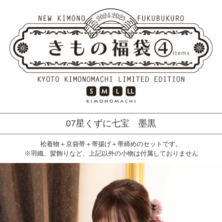
07星くずに七宝 墨黒
袷着物＋京袋帯＋帯揚げ＋帯締めのセットです。
※羽織、髪飾りなど、上記以外の小物は付属しておりません