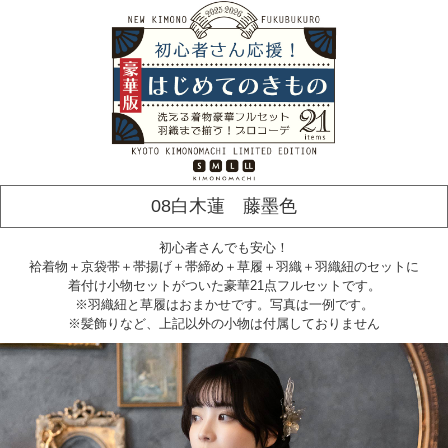
08白木蓮 藤墨色
初心者さんでも安心！
袷着物＋京袋帯＋帯揚げ＋帯締め＋草履＋羽織＋羽織紐のセットに
着付け小物セットがついた豪華21点フルセットです。
※羽織紐と草履はおまかせです。写真は一例です。
※髪飾りなど、上記以外の小物は付属しておりません