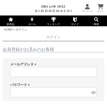
京都きもの町【本店】
新商品
セール
ランキング
ガイド
検索
HOME
ログイン
ログイン
会員登録がお済みのお客様
メールアドレス
(
必
須
パスワード
)
(
必
須
)