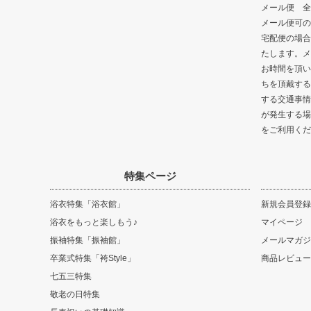
メール便 全
メール便可の
宅配便の場合
たします。メ
お時間を頂い
ちを頂戴する
する交通事情
が発生する場
をご利用くだ
特集ページ
浴衣特集「浴衣館」
新規会員登録
浴衣をもっと楽しもう♪
マイページ
振袖特集「振袖館」
メールマガジ
卒業式特集「袴Style」
商品レビュー
七五三特集
敬老の日特集