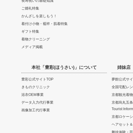
長寿祝いの基礎知識
ご婚礼特集
かんざしを楽しもう！
着付け小物・襦袢・肌着特集
ギフト特集
着物クリーニング
メディア掲載
本社「豊彩(ほうさい)」について
姉妹店
豊彩公式サイトTOP
夢館公式サイ
きものクリニック
全国宅配レン
浴衣OEM事業
京都観光着物
データ入力代行事業
京都烏丸五条観光
Tourist Infor
画像加工代行事業
京都ロケーシ
ヘアセット＆
舞妓体験・芸