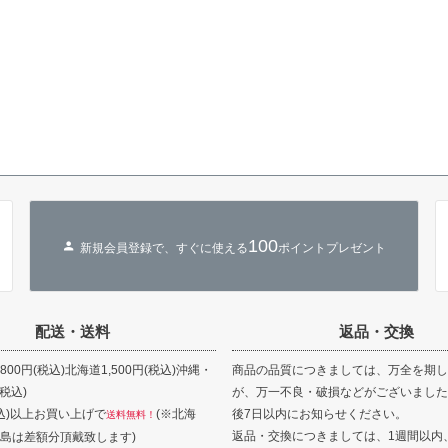
100
新規会員登録で、すぐに使える
ポイントプレゼント
配送・送料
返品・交換
00円(税込)北海道1,500円(税込)沖縄・
商品の品質につきましては、万全を期し
(税込)
が、万一不良・破損などがございました
(税込)以上お買い上げで
(※北海
後7日以内にお知らせください。
送料無料！
返品・交換につきましては、1週間以内
島は差額分頂戴致します)