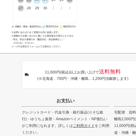
送料無料
11,000円(税込)以上お買い上げで
(※北海道…700円・沖縄・離島…1,200円頂戴致します)
お支払い
クレジットカード・代金引換・銀行振込(りそな銀
宅配便 送料8
行)・ゆうちょ振替・Amazonペイメント・NP後払い
離島2,000円
がご利用になれます。詳しくは
ご利用ガイド
をご利用
11,000円
ください。
道・沖縄・離