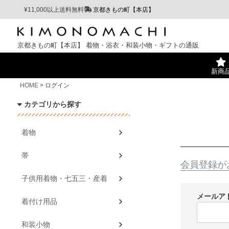
¥11,000以上送料無料
京都きもの町【本店】
京都きもの町【本店】
着物・浴衣・和装小物・ギフトの通販
新商
HOME
ログイン
カテゴリから探す
着物
帯
会員登録が
子供用着物・七五三・産着
メールア
着付け用品
和装小物