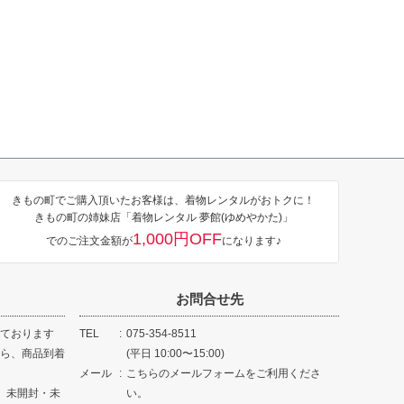
きもの町でご購入頂いたお客様は、着物レンタルがおトクに！
きもの町の姉妹店「着物レンタル 夢館(ゆめやかた)」
1,000円OFF
でのご注文金額が
になります♪
お問合せ先
ております
TEL
075-354-8511
ら、商品到着
(平日 10:00〜15:00)
メール
こちらのメールフォームをご利用くださ
、未開封・未
い。