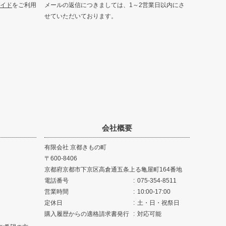
イド
をご利用
メールの返信につきましては、1～2営業日以内にさ
せていただいております。
会社概要
有限会社 京都きもの町
600-8406
京都府京都市下京区高倉通五条上る亀屋町164番地
電話番号
075-354-8511
営業時間
10:00-17:00
定休日
土・日・祝祭日
購入履歴からの適格請求書発行
対応可能