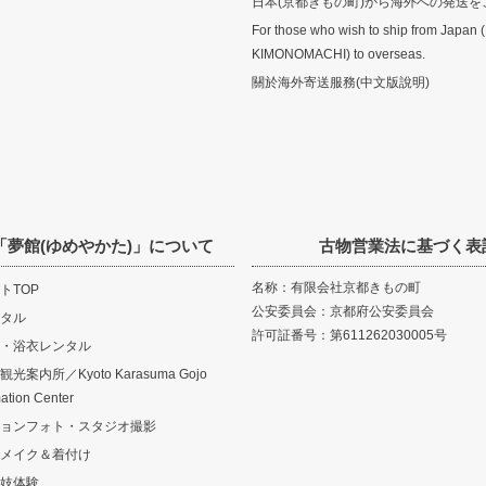
日本(京都きもの町)から海外への発送を
For those who wish to ship from Japan 
KIMONOMACHI) to overseas.
關於海外寄送服務(中文版說明)
「夢館(ゆめやかた)」について
古物営業法に基づく表
名称：有限会社京都きもの町
トTOP
公安委員会：京都府公安委員会
タル
許可証番号：第611262030005号
・浴衣レンタル
案内所／Kyoto Karasuma Gojo
mation Center
ョンフォト・スタジオ撮影
メイク＆着付け
妓体験