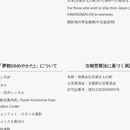
日本(京都きもの町)から海外への発送を
For those who wish to ship from Japan 
KIMONOMACHI) to overseas.
關於海外寄送服務(中文版說明)
「夢館(ゆめやかた)」について
古物営業法に基づく表
名称：有限会社京都きもの町
トTOP
公安委員会：京都府公安委員会
タル
許可証番号：第611262030005号
・浴衣レンタル
案内所／Kyoto Karasuma Gojo
mation Center
ョンフォト・スタジオ撮影
メイク＆着付け
妓体験