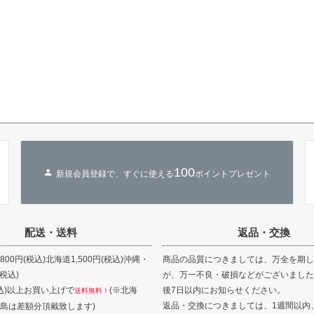
100
新規会員登録で、すぐに使える
ポイントプレゼント
配送・送料
返品・交換
00円(税込)北海道1,500円(税込)沖縄・
商品の品質につきましては、万全を期し
(税込)
が、万一不良・破損などがございました
(税込)以上お買い上げで
(※北海
後7日以内にお知らせください。
送料無料！
返品・交換につきましては、1週間以内
島は差額分頂戴致します)