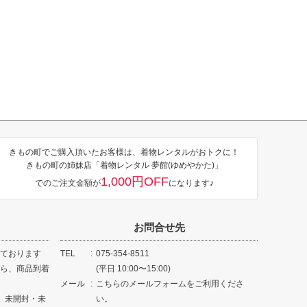
きもの町でご購入頂いたお客様は、着物レンタルがおトクに！
きもの町の姉妹店「着物レンタル 夢館(ゆめやかた)」
1,000円OFF
でのご注文金額が
になります♪
お問合せ先
ております
TEL
075-354-8511
ら、商品到着
(平日 10:00〜15:00)
メール
こちらのメールフォームをご利用くださ
、未開封・未
い。