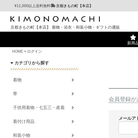
¥11,000以上送料無料
京都きもの町【本店】
京都きもの町【本店】
着物・浴衣・和装小物・ギフトの通販
新商
HOME
ログイン
カテゴリから探す
着物
帯
会員登録が
子供用着物・七五三・産着
メールア
着付け用品
和装小物