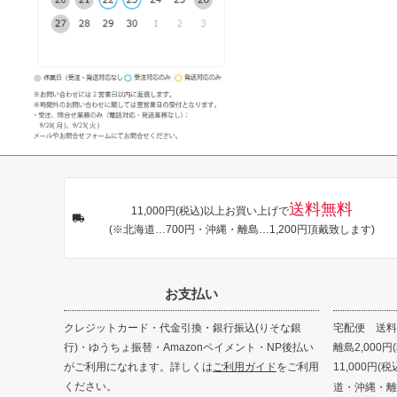
送料無料
11,000円(税込)以上お買い上げで
(※北海道…700円・沖縄・離島…1,200円頂戴致します)
お支払い
クレジットカード・代金引換・銀行振込(りそな銀
宅配便 送料8
行)・ゆうちょ振替・Amazonペイメント・NP後払い
離島2,000円
がご利用になれます。詳しくは
ご利用ガイド
をご利用
11,000円
ください。
道・沖縄・離