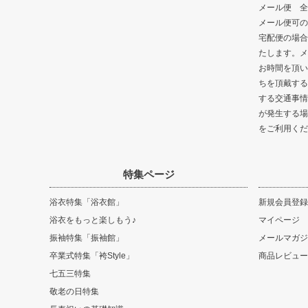
メール便 全
メール便可の
宅配便の場合
たします。メ
お時間を頂い
ちを頂戴する
する交通事情
が発生する場
をご利用くだ
特集ページ
浴衣特集「浴衣館」
新規会員登録
浴衣をもっと楽しもう♪
マイページ
振袖特集「振袖館」
メールマガジ
卒業式特集「袴Style」
商品レビュー
七五三特集
敬老の日特集