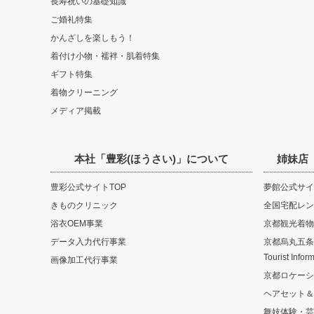
長寿祝いの基礎知識
ご婚礼特集
かんざしを楽しもう！
着付け小物・襦袢・肌着特集
ギフト特集
着物クリーニング
メディア掲載
本社「豊彩(ほうさい)」について
姉妹店
豊彩公式サイトTOP
夢館公式サイ
きものクリニック
全国宅配レン
浴衣OEM事業
京都観光着物
データ入力代行事業
京都烏丸五条観光
Tourist Infor
画像加工代行事業
京都ロケーシ
ヘアセット＆
舞妓体験・芸