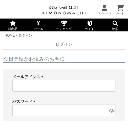
京都きもの町【本店】
新商品
セール
ランキング
ガイド
検索
HOME
ログイン
ログイン
会員登録がお済みのお客様
メールアドレス
(
必
須
パスワード
)
(
必
須
)