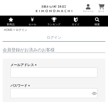
京都きもの町【本店】
新商品
セール
ランキング
ガイド
検索
HOME
ログイン
ログイン
会員登録がお済みのお客様
メールアドレス
(
必
須
パスワード
)
(
必
須
)