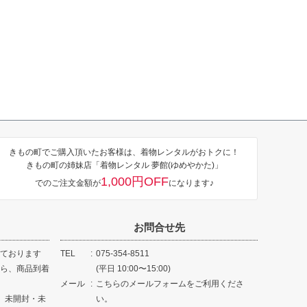
きもの町でご購入頂いたお客様は、着物レンタルがおトクに！
きもの町の姉妹店「着物レンタル 夢館(ゆめやかた)」
1,000円OFF
でのご注文金額が
になります♪
お問合せ先
ております
TEL
075-354-8511
ら、商品到着
(平日 10:00〜15:00)
メール
こちらのメールフォームをご利用くださ
、未開封・未
い。