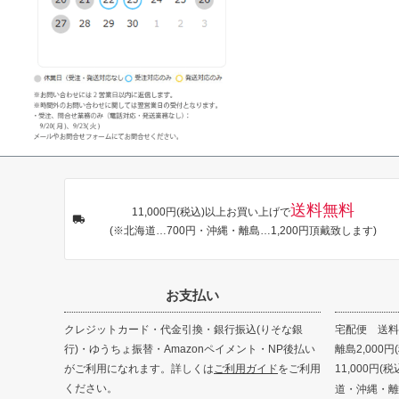
送料無料
11,000円(税込)以上お買い上げで
(※北海道…700円・沖縄・離島…1,200円頂戴致します)
お支払い
クレジットカード・代金引換・銀行振込(りそな銀
宅配便 送料8
行)・ゆうちょ振替・Amazonペイメント・NP後払い
離島2,000円
がご利用になれます。詳しくは
ご利用ガイド
をご利用
11,000円
ください。
道・沖縄・離