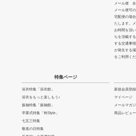
メール便 全
メール便可の
宅配便の場合
たします。メ
お時間を頂い
ちを頂戴する
する交通事情
が発生する場
をご利用くだ
特集ページ
浴衣特集「浴衣館」
新規会員登録
浴衣をもっと楽しもう♪
マイページ
振袖特集「振袖館」
メールマガジ
卒業式特集「袴Style」
商品レビュー
七五三特集
敬老の日特集