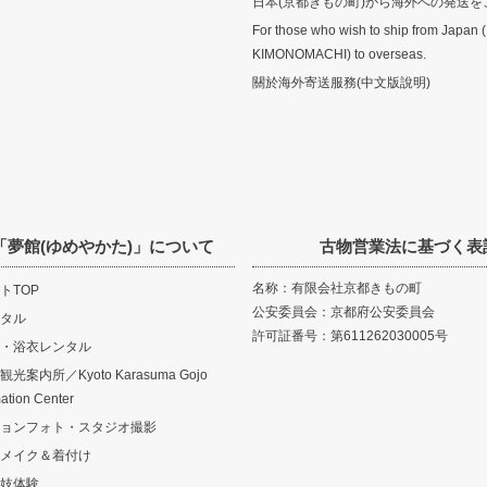
日本(京都きもの町)から海外への発送を
For those who wish to ship from Japan 
KIMONOMACHI) to overseas.
關於海外寄送服務(中文版說明)
「夢館(ゆめやかた)」について
古物営業法に基づく表
名称：有限会社京都きもの町
トTOP
公安委員会：京都府公安委員会
タル
許可証番号：第611262030005号
・浴衣レンタル
案内所／Kyoto Karasuma Gojo
mation Center
ョンフォト・スタジオ撮影
メイク＆着付け
妓体験