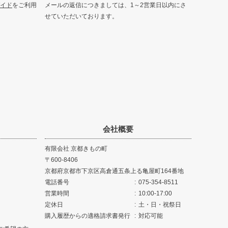
イド
をご利用
メールの返信につきましては、1～2営業日以内にさ
せていただいております。
会社概要
有限会社 京都きもの町
600-8406
京都府京都市下京区高倉通五条上る亀屋町164番地
電話番号
075-354-8511
営業時間
10:00-17:00
定休日
土・日・祝祭日
購入履歴からの適格請求書発行
対応可能