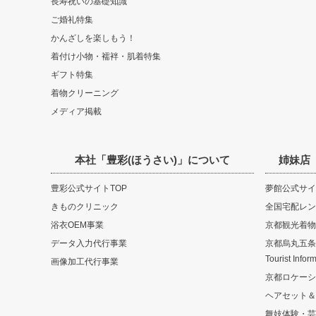
長寿祝いの基礎知識
ご婚礼特集
かんざしを楽しもう！
着付け小物・襦袢・肌着特集
ギフト特集
着物クリーニング
メディア掲載
本社「豊彩(ほうさい)」について
姉妹店
豊彩公式サイトTOP
夢館公式サイ
きものクリニック
全国宅配レン
浴衣OEM事業
京都観光着物
データ入力代行事業
京都烏丸五条観光
Tourist Infor
画像加工代行事業
京都ロケーシ
ヘアセット＆
舞妓体験・芸