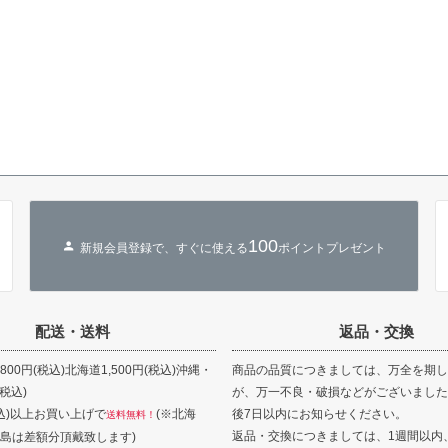
100
新規会員登録で、すぐに使える
ポイントプレゼント
配送・送料
返品・交換
00円(税込)北海道1,500円(税込)沖縄・
商品の品質につきましては、万全を期し
(税込)
が、万一不良・破損などがございました
(税込)以上お買い上げで
(※北海
後7日以内にお知らせください。
送料無料！
返品・交換につきましては、1週間以内
島は差額分頂戴致します)