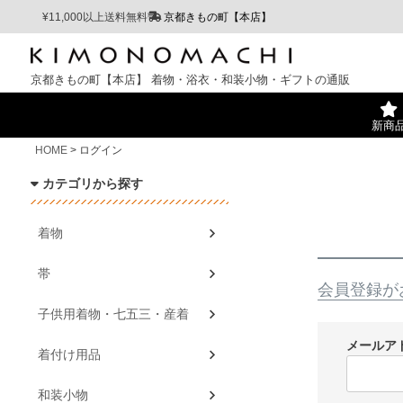
¥11,000以上送料無料
京都きもの町【本店】
京都きもの町【本店】
着物・浴衣・和装小物・ギフトの通販
新商
HOME
ログイン
カテゴリから探す
着物
帯
会員登録が
子供用着物・七五三・産着
メールア
着付け用品
和装小物