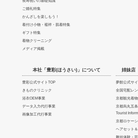
長寿祝いの基礎知識
ご婚礼特集
かんざしを楽しもう！
着付け小物・襦袢・肌着特集
ギフト特集
着物クリーニング
メディア掲載
本社「豊彩(ほうさい)」について
姉妹店
豊彩公式サイトTOP
夢館公式サイ
きものクリニック
全国宅配レン
浴衣OEM事業
京都観光着物
データ入力代行事業
京都烏丸五条観光
Tourist Infor
画像加工代行事業
京都ロケーシ
ヘアセット＆
舞妓体験・芸