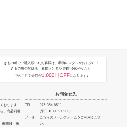
きもの町でご購入頂いたお客様は、着物レンタルがおトクに！
きもの町の姉妹店「着物レンタル 夢館(ゆめやかた)」
1,000円OFF
でのご注文金額が
になります♪
お問合せ先
ております
TEL
075-354-8511
ら、商品到着
(平日 10:00〜15:00)
メール
こちらのメールフォームをご利用くださ
、未開封・未
い。