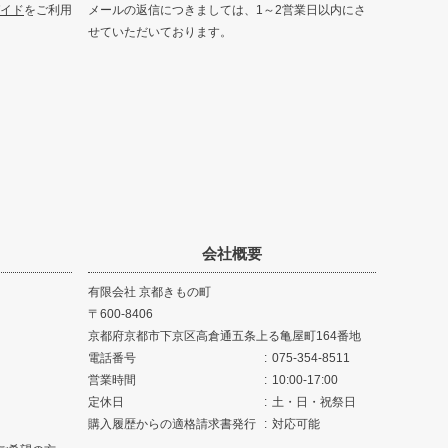
イド
をご利用
メールの返信につきましては、1～2営業日以内にさ
せていただいております。
会社概要
有限会社 京都きもの町
600-8406
京都府京都市下京区高倉通五条上る亀屋町164番地
電話番号
075-354-8511
営業時間
10:00-17:00
定休日
土・日・祝祭日
購入履歴からの適格請求書発行
対応可能