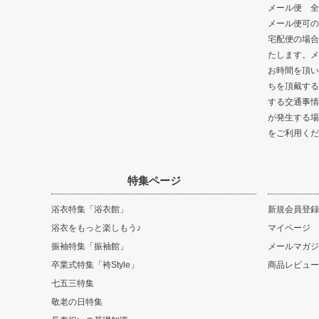
メール便 全
メール便可の
宅配便の場合
たします。メ
お時間を頂い
ちを頂戴する
する交通事情
が発生する場
をご利用くだ
特集ページ
浴衣特集「浴衣館」
新規会員登録
浴衣をもっと楽しもう♪
マイページ
振袖特集「振袖館」
メールマガジ
卒業式特集「袴Style」
商品レビュー
七五三特集
敬老の日特集