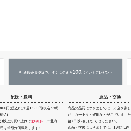
100
新規会員登録で、すぐに使える
ポイントプレゼント
配送・送料
返品・交換
00円(税込)北海道1,500円(税込)沖縄・
商品の品質につきましては、万全を期し
(税込)
が、万一不良・破損などがございました
(税込)以上お買い上げで
(※北海
後7日以内にお知らせください。
送料無料！
返品・交換につきましては、1週間以内
島は差額分頂戴致します)