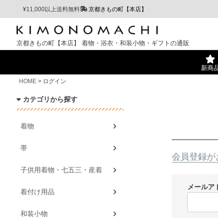
¥11,000以上送料無料
京都きもの町【本店】
京都きもの町【本店】
着物・浴衣・和装小物・ギフトの通販
新商
HOME
ログイン
カテゴリから探す
着物
帯
会員登録が
子供用着物・七五三・産着
メールア
着付け用品
和装小物