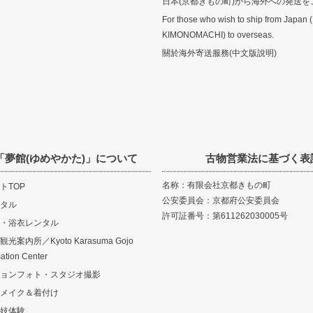
日本(京都きもの町)から海外への発送を
For those who wish to ship from Japan 
KIMONOMACHI) to overseas.
關於海外寄送服務(中文版說明)
「夢館(ゆめやかた)」について
古物営業法に基づく表
名称：有限会社京都きもの町
トTOP
公安委員会：京都府公安委員会
タル
許可証番号：第611262030005号
・浴衣レンタル
案内所／Kyoto Karasuma Gojo
mation Center
ョンフォト・スタジオ撮影
メイク＆着付け
妓体験