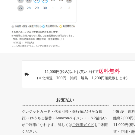
送料無料
11,000円(税込)以上お買い上げで
(※北海道…700円・沖縄・離島…1,200円頂戴致します)
お支払い
クレジットカード・代金引換・銀行振込(りそな銀
宅配便 送料8
行)・ゆうちょ振替・Amazonペイメント・NP後払い
離島2,000円
がご利用になれます。詳しくは
ご利用ガイド
をご利用
11,000円
ください。
道・沖縄・離