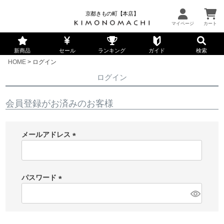
京都きもの町【本店】
新商品
セール
ランキング
ガイド
検索
HOME
ログイン
ログイン
会員登録がお済みのお客様
メールアドレス
(
必
須
パスワード
)
(
必
須
)