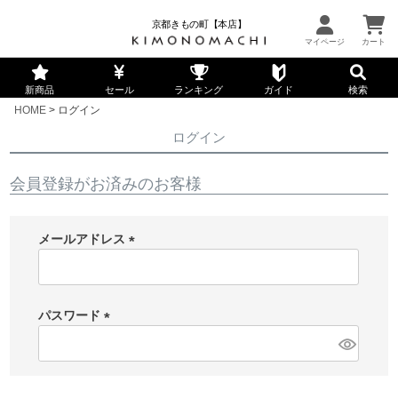
京都きもの町【本店】
新商品
セール
ランキング
ガイド
検索
HOME
ログイン
ログイン
会員登録がお済みのお客様
メールアドレス
(
必
須
パスワード
)
(
必
須
)