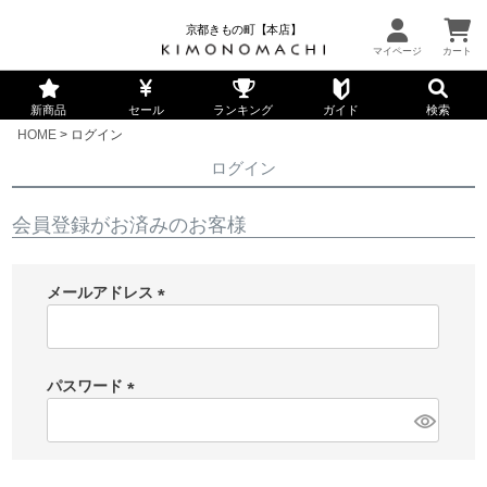
京都きもの町【本店】
新商品
セール
ランキング
ガイド
検索
HOME
ログイン
ログイン
会員登録がお済みのお客様
メールアドレス
(
必
須
パスワード
)
(
必
須
)