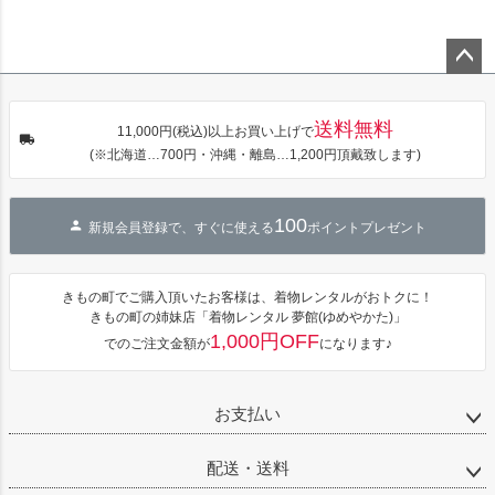
ペー
ジト
送料無料
11,000円(税込)以上お買い上げで
ップ
(※北海道…700円・沖縄・離島…1,200円頂戴致します)
へ
100
新規会員登録で、すぐに使える
ポイントプレゼント
きもの町でご購入頂いたお客様は、着物レンタルがおトクに！
きもの町の姉妹店「着物レンタル 夢館(ゆめやかた)」
1,000円OFF
でのご注文金額が
になります♪
お支払い
配送・送料