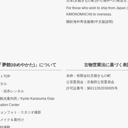
日本(京都きもの町)から海外への発送を
For those who wish to ship from Japan 
KIMONOMACHI) to overseas.
關於海外寄送服務(中文版說明)
「夢館(ゆめやかた)」について
古物営業法に基づく表
名称：有限会社京都きもの町
トTOP
公安委員会：京都府公安委員会
タル
許可証番号：第611262030005号
・浴衣レンタル
案内所／Kyoto Karasuma Gojo
mation Center
ョンフォト・スタジオ撮影
メイク＆着付け
妓体験