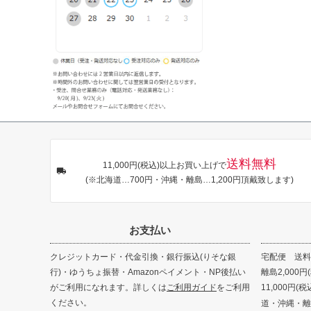
送料無料
11,000円(税込)以上お買い上げで
(※北海道…700円・沖縄・離島…1,200円頂戴致します)
お支払い
クレジットカード・代金引換・銀行振込(りそな銀
宅配便 送料8
行)・ゆうちょ振替・Amazonペイメント・NP後払い
離島2,000円
がご利用になれます。詳しくは
ご利用ガイド
をご利用
11,000円
ください。
道・沖縄・離