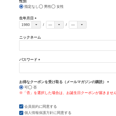
性別
)
指定なし
男性
女性
生年月日
(
必
須
ニックネーム
)
パスワード
(
必
須
お得なクーポンを受け取る（メールマガジンの購読）
)
可
否
(
※「否」を選択した場合は、お誕生日クーポンが届きませ
必
須
)
会員規約
に同意する
個人情報保護方針
に同意する