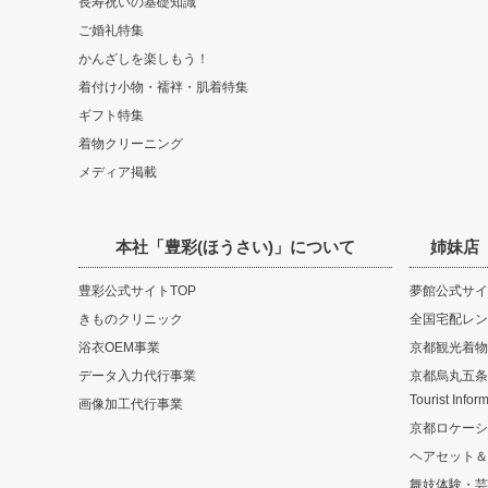
長寿祝いの基礎知識
ご婚礼特集
かんざしを楽しもう！
着付け小物・襦袢・肌着特集
ギフト特集
着物クリーニング
メディア掲載
本社「豊彩(ほうさい)」について
姉妹店
豊彩公式サイトTOP
夢館公式サイ
きものクリニック
全国宅配レン
浴衣OEM事業
京都観光着物
データ入力代行事業
京都烏丸五条観光
Tourist Infor
画像加工代行事業
京都ロケーシ
ヘアセット＆
舞妓体験・芸