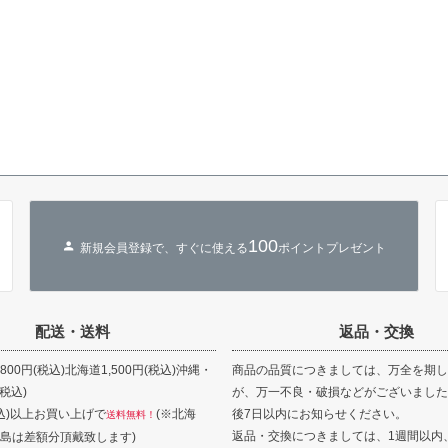
100
新規会員登録で、すぐに使える
ポイントプレゼント
配送・送料
返品・交換
00円(税込)北海道1,500円(税込)沖縄・
商品の品質につきましては、万全を期し
(税込)
が、万一不良・破損などがございました
(税込)以上お買い上げで
(※北海
後7日以内にお知らせください。
送料無料！
返品・交換につきましては、1週間以内
島は差額分頂戴致します)