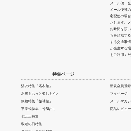
メール便 全
メール便可の
宅配便の場合
たします。メ
お時間を頂い
ちを頂戴する
する交通事情
が発生する場
をご利用くだ
特集ページ
浴衣特集「浴衣館」
新規会員登録
浴衣をもっと楽しもう♪
マイページ
振袖特集「振袖館」
メールマガジ
卒業式特集「袴Style」
商品レビュー
七五三特集
敬老の日特集