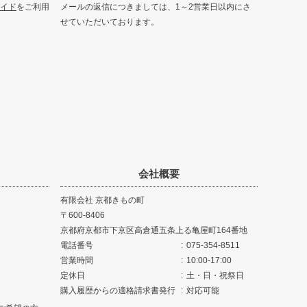
イド
をご利用
メールの返信につきましては、1～2営業日以内にさ
せていただいております。
会社概要
有限会社 京都きもの町
600-8406
京都府京都市下京区高倉通五条上る亀屋町164番地
電話番号
075-354-8511
営業時間
10:00-17:00
定休日
土・日・祝祭日
購入履歴からの適格請求書発行
対応可能