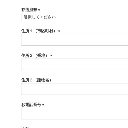
須
都道府県
)
(
必
須
住所１（市区町村）
)
(
必
須
住所２（番地）
)
(
必
須
住所３（建物名）
)
お電話番号
(
必
須