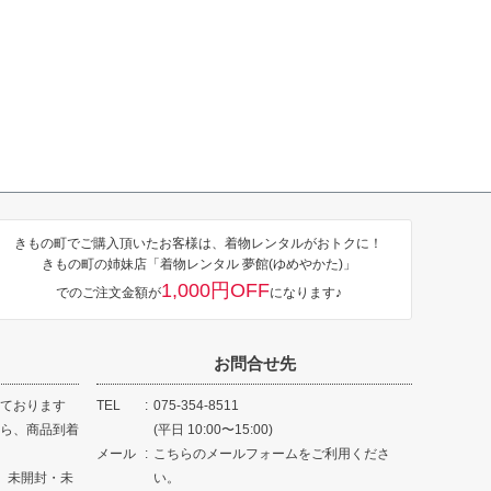
きもの町でご購入頂いたお客様は、着物レンタルがおトクに！
きもの町の姉妹店「着物レンタル 夢館(ゆめやかた)」
1,000円OFF
でのご注文金額が
になります♪
お問合せ先
ております
TEL
075-354-8511
ら、商品到着
(平日 10:00〜15:00)
メール
こちらのメールフォームをご利用くださ
、未開封・未
い。