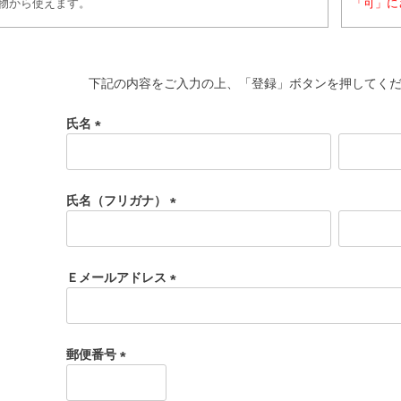
物から使えます。
「可」に
下記の内容をご入力の上、「登録」ボタンを押してく
氏名
(
必
須
氏名（フリガナ）
)
(
必
須
Ｅメールアドレス
)
(
必
須
郵便番号
)
(
必