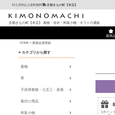
¥11,000以上送料無料
京都きもの町【本店】
京都きもの町【本店】
着物・浴衣・和装小物・ギフトの通販
新商
HOME
新規会員登録
カテゴリから探す
着物
帯
子供用着物・七五三・産着
着付け用品
1ポイン
和装小物