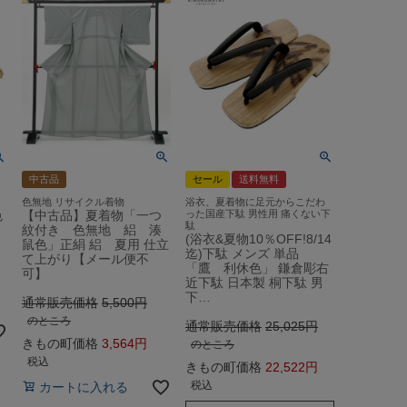
中古品
セール
送料無料
色無地 リサイクル着物
浴衣、夏着物に足元からこだわ
色
【中古品】夏着物「一つ
った国産下駄 男性用 痛くない下
駄
紋付き 色無地 絽 湊
(浴衣&夏物10％OFF!8/14
鼠色」正絹 絽 夏用 仕立
迄)下駄 メンズ 単品
て上がり【メール便不
「鷹 利休色」 鎌倉彫右
可】
近下駄 日本製 桐下駄 男
下…
通常販売価格
5,500
のところ
通常販売価格
25,025
きもの町価格
3,564
のところ
税込
きもの町価格
22,522
税込
カートに入れる