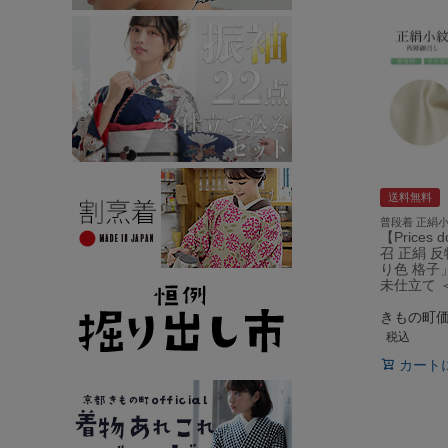
送料無料
普段着 正絹
【Prices
召 正絹 
り色 格子
未仕立て 
きもの町
税込
カート