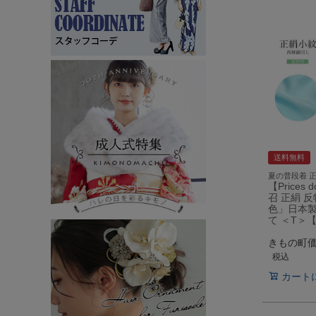
送料無料
夏の普段着 
【Prices
召 正絹 
色」日本製
て ＜T＞
きもの町
税込
カート