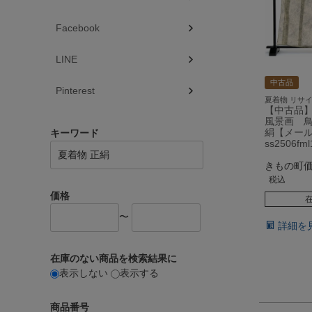
Facebook
LINE
中古品
Pinterest
夏着物 リサ
【中古品
風景画 鳥
絹【メー
キーワード
ss2506fml
きもの町
税込
価格
〜
詳細を
在庫のない商品を検索結果に
表示しない
表示する
商品番号