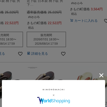
本製 桐下駄 男
近下駄 日本製 桐下駄 男
のところ
下…
きもの町価格
3,564
価格
25,025
通常販売価格
25,025
税込
のところ
カートに入れる
価格
22,522
きもの町価格
22,522
税込
販売期間
販売期間
7/31 18:00
〜
2026/07/31 18:00
〜
08/14 17:59
2026/08/14 17:59
見る
詳細を見る