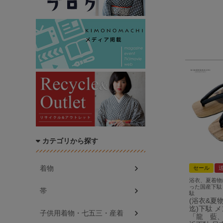
カテゴリから探す
着物
セール
浴衣、夏着物
った国産下駄
帯
駄
(浴衣&夏物1
迄)下駄 
子供用着物・七五三・産着
「龍 藍、