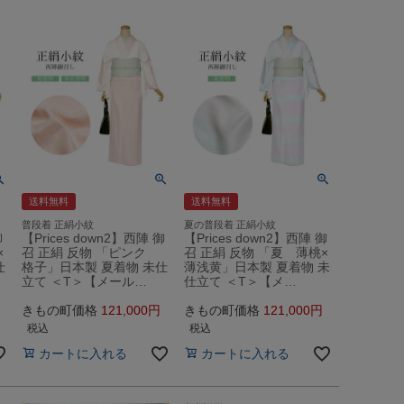
送料無料
送料無料
普段着 正絹小紋
夏の普段着 正絹小紋
御
【Prices down2】西陣 御
【Prices down2】西陣 御
×
召 正絹 反物 「ピンク
召 正絹 反物 「夏 薄桃×
仕
格子」日本製 夏着物 未仕
薄浅黄」日本製 夏着物 未
立て ＜T＞【メール…
仕立て ＜T＞【メ…
きもの町価格
121,000
きもの町価格
121,000
税込
税込
カートに入れる
カートに入れる