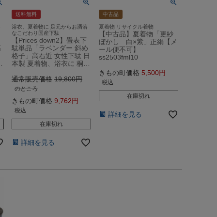
送料無料
中古品
落
浴衣、夏着物に 足元からお洒落
夏着物 リサイクル着物
なこだわり国産下駄
【中古品】夏着物「更紗
【Prices down2】畳表下
ぼかし 白×紫」正絹【メ
高
駄単品「ラベンダー 斜め
ール便不可】
格子」高右近 女性下駄 日
ss2503fml10
…
本製 夏着物、浴衣に 桐…
きもの町価格
5,500
通常販売価格
19,800
税込
のところ
在庫切れ
きもの町価格
9,762
税込
詳細を見る
在庫切れ
詳細を見る