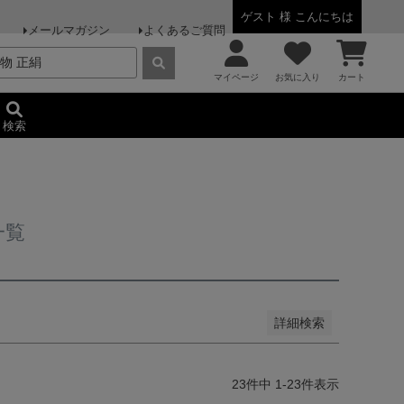
ゲスト 様 こんにちは
メールマガジン
よくあるご質問
商品
なし商品を表示
マイページ
お気に入り
カート
検索
順
登録順
価格が安い順
価格が高い順
度順
レビュー順
キーワードヒット順
一覧
詳細検索
23
件中
1
-
23
件表示