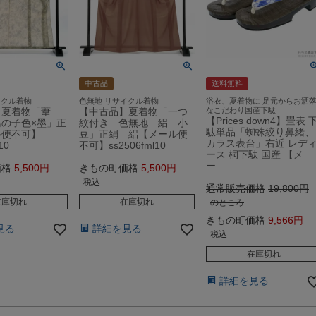
中古品
送料無料
イクル着物
色無地 リサイクル着物
浴衣、夏着物に 足元からお洒
】夏着物「葦
【中古品】夏着物「一つ
なこだわり国産下駄
【Prices down4】畳表 
の子色×墨」正
紋付き 色無地 絽 小
駄単品「蜘蛛絞り鼻緒、
ル便不可】
豆」正絹 絽【メール便
カラス表台」右近 レデ
10
不可】ss2506fml10
ース 桐下駄 国産 【メ
ー…
価格
5,500
きもの町価格
5,500
税込
通常販売価格
19,800
在庫切れ
在庫切れ
のところ
きもの町価格
9,566
見る
詳細を見る
税込
在庫切れ
詳細を見る