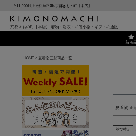
¥11,000以上送料無料
京都きもの町【本店】
キー
京都きもの町【本店】
着物・浴衣・和装小物・ギフトの通販
価格
新商
HOME
夏着物 正絹商品一覧
夏着物 正
並び替え