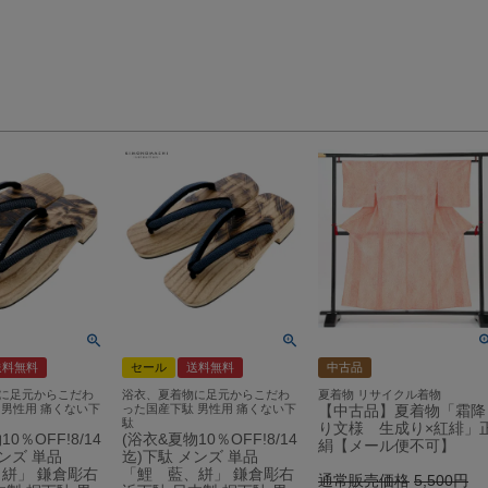
送料無料
セール
送料無料
中古品
に足元からこだわ
浴衣、夏着物に足元からこだわ
夏着物 リサイクル着物
 男性用 痛くない下
った国産下駄 男性用 痛くない下
【中古品】夏着物「霜降
駄
り文様 生成り×紅緋」
0％OFF!8/14
(浴衣&夏物10％OFF!8/14
絹【メール便不可】
メンズ 単品
迄)下駄 メンズ 単品
絣」 鎌倉彫右
「鯉 藍、絣」 鎌倉彫右
通常販売価格
5,500