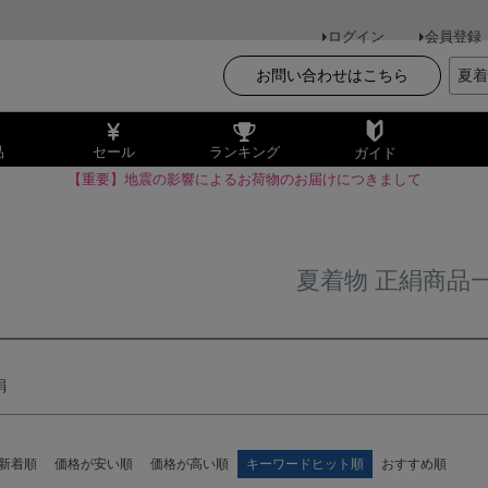
ログイン
会員登録
ワード
在庫なし
在庫
お問い合わせはこちら
商品番号
品
セール
ランキング
ガイド
〜
【重要】地震の影響によるお荷物のお届けにつきまして
並び順
新着
優先
夏着物 正絹商品
検索
絹
新着順
価格が安い順
価格が高い順
キーワードヒット順
おすすめ順