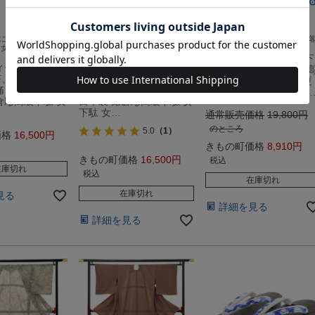
送料無料
送料無料
に足元からこだわ
浴衣、夏着物に足元からこだわ
浴衣、夏着物に 足元からお洒
 女性用 痛くない下
った国産下駄 女性用 痛くない下
なこだわり国産下駄
駄
【Prices down2】畳表下
ィース 単品「牡
下駄 レディース 単品「鉄
駄単品「赤茶色 紬風」
茶、無地」女性
線 こげ茶、紬調」女性
右近 女性下駄 日本製 夏
痛くなりにくい
下駄単品 痛くなりにくい
着物、浴衣に 桐下駄 【
倉彫高級下駄 女
日本製 鎌倉彫高級下駄 女
下駄 女…
通常販売価格
19,800
のところ
5.0
（1）
価格
16,500
きもの町価格
8,910
きもの町価格
16,500
税込
在庫切れ
税込
在庫切れ
在庫切れ
見る
詳細を見る
詳細を見る