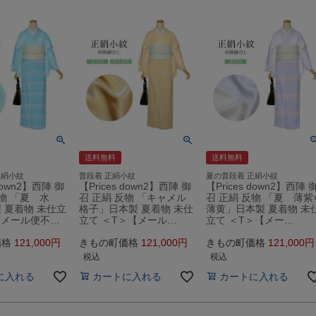
送料無料
送料無料
正絹小紋
普段着 正絹小紋
夏の普段着 正絹小紋
 down2】西陣 御
【Prices down2】西陣 御
【Prices down2】西陣 
反物 「夏 水
召 正絹 反物 「キャメル
召 正絹 反物 「夏 薄紫
 夏着物 未仕立
格子」日本製 夏着物 未仕
薄黄」日本製 夏着物 未
【メール便不…
立て ＜T＞【メール…
立て ＜T＞【メー…
価格
121,000
きもの町価格
121,000
きもの町価格
121,000
税込
税込
に入れる
カートに入れる
カートに入れる