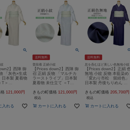
送料無料
送料無料
小紋
普段着 正絹小紋
息を呑むほど美しい色無地小紋
 down2】西陣 御
【Prices down2】西陣 御
【Prices down2】正絹 
反物 「灰色×生成
召 正絹 反物 「マルチカ
無地 小紋 反物 本藍染め
」日本製 夏着物
ラーストライプ」日本製
「変わり市松 留紺色」
＜T＞…
夏着物 未仕立て ＜T…
日本製 丹後ちりめん …
価格
121,000
きもの町価格
121,000
きもの町価格
205,700
税込
税込
に入れる
カートに入れる
カートに入れる