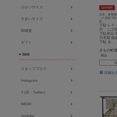
小さいサイズ
送料無料
浴衣、夏着物
った国産下駄
大きいサイズ
駄
下駄 レデ
丹 こげ
和雑貨
下駄単品 
日本製 鎌
下駄 女…
ギフト
きもの町
SNS
税込
スタッフブログ
詳細を
Instagram
X (旧：Twitter)
WEAR
Youtube