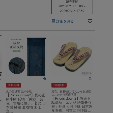
販売期間
2026/07/31 18:00
〜
2026/08/14 17:59
詳細を見る
送料無料
送料無料
夏の普段着 正絹小紋
浴衣、夏着物に 足元からお洒落
【Prices down2】夏の正
なこだわり国産下駄
【Prices down2】畳表下
正
絹小紋 反物 「紋紗 藍
駄単品「エンジ 絣風矢羽
色 雪輪に撫子」着尺 日
根」舟形 女性下駄 日本製
本製 紗紬 夏着物 未仕
夏着物、浴衣に 桐下駄…
立…