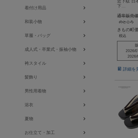
近下駄 日
下…
着付け用品
通常販売
和装小物
のところ
きもの町
草履・バッグ
税込
成人式・卒業式・振袖小物
2026/0
2026/
袴スタイル
詳細を
髪飾り
男性用着物
浴衣
夏物
お仕立て・加工