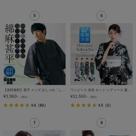
【送料無料】甚平 メンズ おしゃれ「しじら織り 綿麻甚平 単品 全13柄 6サイズ S M L LL/2L 3L 4L」父の日 敬老の日 男性 プレゼント 涼やか 綿麻甚平 上下セット ルームウェア 部屋着 セットアップ 花火大会 夏祭り
ワンピース 浴衣 セット レディース 接触冷感 ポリエステル浴衣 浴衣2点セット（浴衣＋しわ兵児帯）「スイートリリー：フラワー・ジャスミン・ユリ」セパレート浴衣 Fサイズ 簡単着付け 大人 ポリ浴衣 2WAY浴衣 女性
¥
3,960-.
¥
11,550-.
（税込）
（税込）
4.6
（82）
4.5
（2）