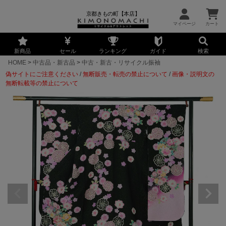
京都きもの町【本店】
新商品
セール
ランキング
ガイド
検索
HOME
中古品・新古品
中古・新古・リサイクル振袖
偽サイトにご注意ください
/
無断販売・転売の禁止について
/
画像・説明文の
無断転載等の禁止について