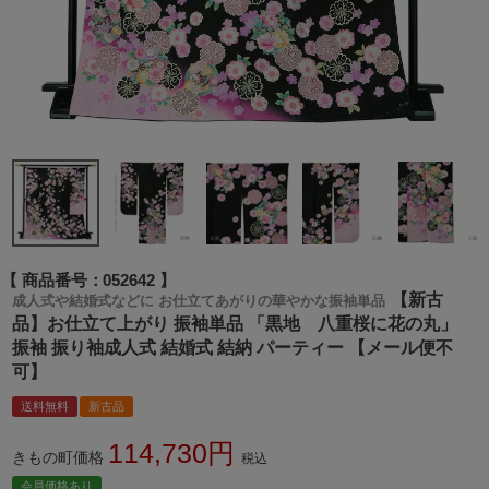
商品番号
052642
【新古
成人式や結婚式などに お仕立てあがりの華やかな振袖単品
品】お仕立て上がり 振袖単品 「黒地 八重桜に花の丸」
振袖 振り袖成人式 結婚式 結納 パーティー 【メール便不
可】
送料無料
新古品
114,730
きもの町価格
税込
会員価格あり