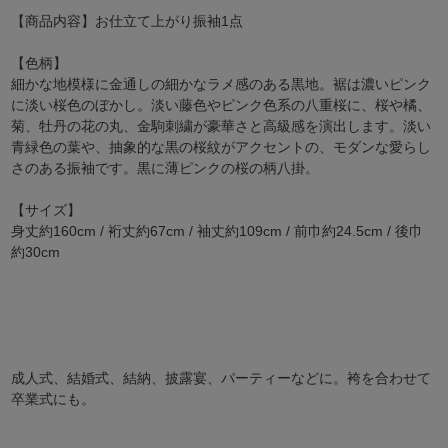
【商品内容】お仕立て上がり振袖1点
【色柄】
細かな地模様に金通しの細かなラメ感のある黒地。裾は濃いピンク
に淡い桜色のぼかし。淡い藤色やピンク色系の八重桜に、桜や橘、
菊、牡丹の花の丸、金駒刺繍が豪華さと高級感を演出します。淡い
青緑色の葉や、抽象的な黒の桜紋がアクセントの、モダンな愛らし
さのある振袖です。黒に薄ピンクの桜の柄八掛。
【サイズ】
身丈約160cm / 裄丈約67cm / 袖丈約109cm / 前巾約24.5cm / 後巾
約30cm
成人式、結婚式、結納、披露宴、パーティーなどに。袴を合わせて
卒業式にも。