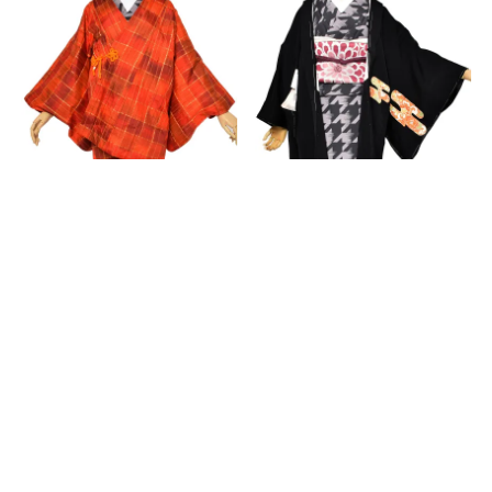
送料無料
中古品
送料無料
中古品
【Prices down3】【中古品】
【Prices down3】【中古品】
羽織 「オレンジ暈し 格子」
羽織 「黒地 雲取に唐花文
正絹 羽織り 【メール便不可】
金刺繍」 正絹 羽織り 【メール
＜T＞
便不可】＜T＞
通常販売価格
13,200
通常販売価格
11,000
のところ
のところ
きもの町価格
5,880
きもの町価格
4,900
税込
税込
カートに入れる
カートに入れる