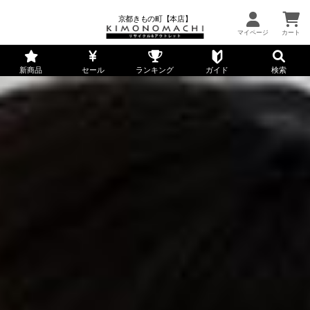
京都きもの町【本店】
新商品
セール
ランキング
ガイド
検索