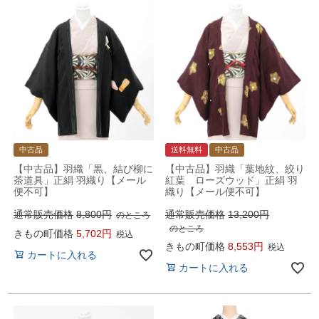
中古品
送料無料
中古品
【中古品】羽織「黒、結び柳に
【中古品】羽織「葉地紋、絞り
茶道具」正絹 羽織り【メール
紅葉 ローズウッド」正絹 羽
便不可】
織り【メール便不可】
通常販売価格
8,800
通常販売価格
13,200
のところ
のところ
きもの町価格
5,702
税込
きもの町価格
8,553
税込
カートに入れる
カートに入れる