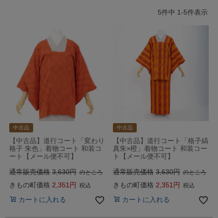
5
件中
1
-
5
件表示
中古品
中古品
【中古品】道行コート「変わり
【中古品】道行コート「格子縞
格子 朱色」着物コート 和装コ
真朱×橙」着物コート 和装コー
ート【メール便不可】
ト【メール便不可】
通常販売価格
3,630
通常販売価格
3,630
のところ
のところ
きもの町価格
2,351
きもの町価格
2,351
税込
税込
カートに入れる
カートに入れる