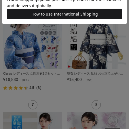
Clarus レディース 女性浴衣2点セット（浴衣＋半幅帯）「夏の思い出 あじさい・あさがお・花火・夢金魚・星空」クラルス S/F/TL/LL 綿浴衣 大人可愛い きもの町オリジナル 女性用浴衣 ゆかた yukata【メール便不可】
浴衣 レディース 単品 お仕立て上がり浴衣 綿絽浴衣「うちわ 濃紺」えんむすび Fサイズ シック 大人 モダン 粋 古典 ゆかた 女性 ブランド ブランド浴衣 花火大会 夏祭り 綿 絽 夏着物にも【メール便不可】
¥
16,830-.
¥
15,400-.
（税込）
（税込）
4.5
（8）