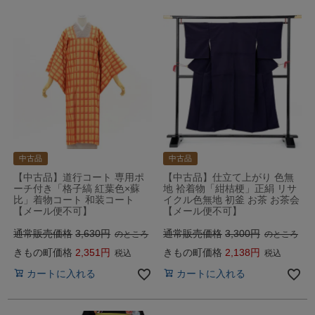
中古品
中古品
【中古品】道行コート 専用ポ
【中古品】仕立て上がり 色無
ーチ付き「格子縞 紅葉色×蘇
地 袷着物「紺桔梗」正絹 リサ
比」着物コート 和装コート
イクル色無地 初釜 お茶 お茶会
【メール便不可】
【メール便不可】
通常販売価格
3,630
通常販売価格
3,300
のところ
のところ
きもの町価格
2,351
きもの町価格
2,138
税込
税込
カートに入れる
カートに入れる