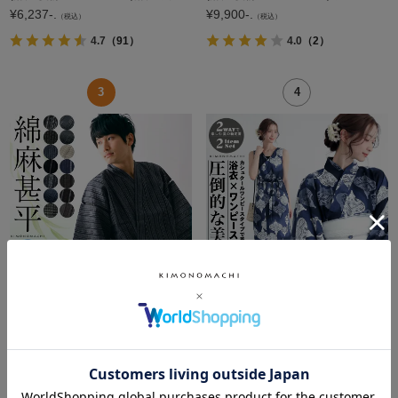
¥
6,237-.
¥
9,900-.
（税込）
（税込）
4.7
（91）
4.0
（2）
【送料無料】甚平 メンズ おしゃれ「しじら織り 綿麻甚平 単品 全13柄 6サイズ S M L LL/2L 3L 4L」父の日 敬老の日 男性 プレゼント 涼やか 綿麻甚平 上下セット ルームウェア 部屋着 セットアップ 花火大会 夏祭り
ワンピース 浴衣 セット レディース 吸水速乾 ポリエステル浴衣 浴衣2点セット（浴衣＋しわ兵児帯）「ランタン・夜の葉音・金継ぎ・チューリップ」セパレート浴衣 Fサイズ カシュクールワンピース 簡単着付け 大人
¥
3,960-.
¥
14,553-.
（税込）
（税込）
4.6
（82）
3.7
（3）