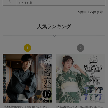
え
おすすめ順
5
件中
1
-
5
件表示
人気ランキング
(浴衣&夏物10％OFF!8/14迄)浴衣 セット メンズ 男性用浴衣セット 浴衣5点セット（浴衣＋角帯＋下駄＋巾着＋腰紐） 「綿麻 しじら織り浴衣 縞・格子・絣 全17柄」 S M L LL サイズ 綿麻浴衣 花火大会 夏祭り フェ
(浴衣&夏物10％OFF!8/14迄)セパレート レディース浴衣 2点セット（二部式浴衣＋しわ兵児帯)「貝殻・アガパンサス・ゆらぎ金魚・天の川」S/F/LLサイズ きもの町オリジナル KIMONOMACHI 綿 大人可愛い レトロ モダン