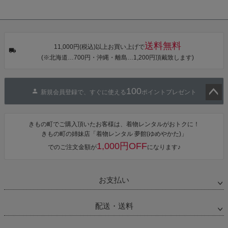
き作り帯 オビ
KIMONOMAC
KIMONOMAC
KIMONOMAC
シェ）「ラン
HI オリジナル
HI オリジナル
HI オリジナル
タン・夜の葉
【メール便不
【メール便不
【メール便不
音・金継ぎ・
可】
可】
可】
チューリッ
プ」Fサイズ
送料無料
カシュクール
11,000円(税込)以上お買い上げで
ワンピース 簡
(※北海道…700円・沖縄・離島…1,200円頂戴致します)
単着付け 大人
100
新規会員登録で、すぐに使える
ポイントプレゼント
ペー
ジト
きもの町でご購入頂いたお客様は、着物レンタルがおトクに！
ップ
きもの町の姉妹店「着物レンタル 夢館(ゆめやかた)」
へ
1,000円OFF
でのご注文金額が
になります♪
お支払い
配送・送料