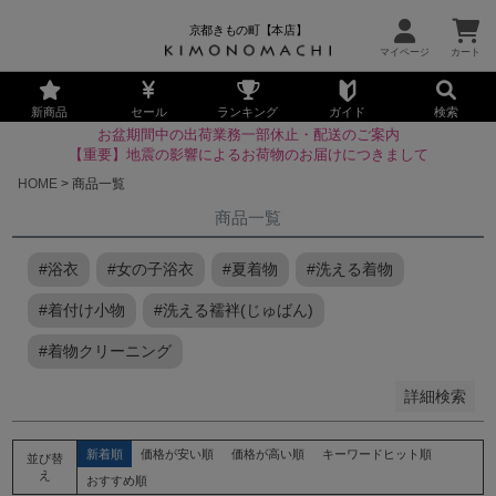
京都きもの町【本店】
並び順
新着順
新商品
セール
ランキング
ガイド
検索
お盆期間中の出荷業務一部休止・配送のご案内
登録順
【重要】地震の影響によるお荷物のお届けにつきまして
価格が安い順
HOME
商品一覧
価格が高い順
商品一覧
優先度順
レビュー順
#浴衣
#女の子浴衣
#夏着物
#洗える着物
キーワードヒット順
#着付け小物
#洗える襦袢(じゅばん)
検索
#着物クリーニング
詳細検索
新着順
価格が安い順
価格が高い順
キーワードヒット順
並び替
え
おすすめ順