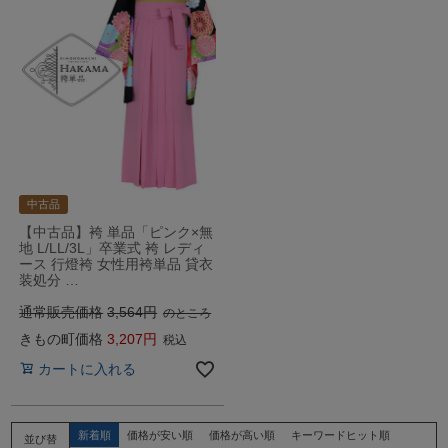
中古品
【中古品】袴 単品「ピンク×無
地 L/LL/3L」卒業式 袴 レディ
ース 行燈袴 女性用袴単品 貸衣
装処分 …
通常販売価格
3,564
のところ
きもの町価格
3,207
税込
カートに入れる
新着順
価格が安い順
価格が高い順
キーワードヒット順
並び替