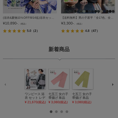
(浴衣&夏物10％OFF!8/14迄)浴衣セット レディース 大人可愛い 浴衣2点セット（浴衣＋グラデーションしわ兵児帯）「貝殻・アガパンサス・ゆらぎ金魚・天の川」S/F/TL/LLサイズ 綿 きもの町オリジナル 個性的 レトロモ
【送料無料】男の子甚平「全17色、全7サイズ」子供甚平 90cm 100cm 110cm 120cm 130cm 140cm 150cm お子様甚平 男児甚平 子供用甚平【メール便不可】
¥
10,890-.
¥
3,300-.
（税込）
（税込）
5.0
（2）
4.8
（47）
新着商品
ワンピース 浴
七五三 女の子
七五三 女の子
七五三 7歳 女
衣 セット レデ
帯揚げ 単品
帯揚げ 単品
の子 丸ぐけ 帯
ィース 吸水速
「灰桃色」日
「若葉色」日
締め 単品「若
¥ 21,670(税込)
¥ 3,080(税込)
¥ 3,080(税込)
¥ 3,080(税込)
乾 ポリエステ
本製 7歳 女児
本製 7歳 女児
葉色」日本製
ル浴衣 浴衣2
七五三小物 お
七五三小物 お
帯締め 七五三
点セット（浴
びあげ 和装 着
びあげ 和装 着
小物 丸ぐけ紐
衣＋バッグ付
物
物
帯締め