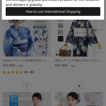
Clarus レディース 女性浴衣2点セット（浴衣＋半幅帯）「夏の思い出 あじさい・あさがお・花火・夢金魚・星空」クラルス S/F/TL/LL 綿浴衣 大人可愛い きもの町オリジナル 女性用浴衣 ゆかた yukata【メール便不可】
浴衣 レディース 単品 お仕立て上がり浴衣 綿絽浴衣「うちわ 濃紺」えんむすび Fサイズ シック 大人 モダン 粋 古典 ゆかた 女性 ブランド ブランド浴衣 花火大会 夏祭り 綿 絽 夏着物にも【メール便不可】
¥
16,830-.
¥
15,400-.
（税込）
（税込）
4.5
（8）