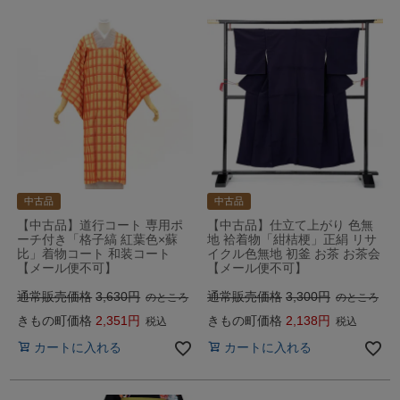
中古品
中古品
【中古品】道行コート 専用ポ
【中古品】仕立て上がり 色無
ーチ付き「格子縞 紅葉色×蘇
地 袷着物「紺桔梗」正絹 リサ
比」着物コート 和装コート
イクル色無地 初釜 お茶 お茶会
【メール便不可】
【メール便不可】
通常販売価格
3,630
通常販売価格
3,300
のところ
のところ
きもの町価格
2,351
きもの町価格
2,138
税込
税込
カートに入れる
カートに入れる