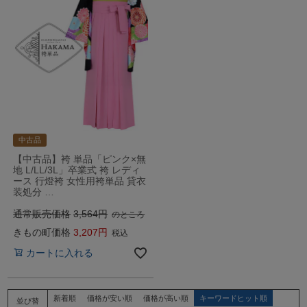
中古品
【中古品】袴 単品「ピンク×無
地 L/LL/3L」卒業式 袴 レディ
ース 行燈袴 女性用袴単品 貸衣
装処分 …
通常販売価格
3,564
のところ
きもの町価格
3,207
税込
カートに入れる
新着順
価格が安い順
価格が高い順
キーワードヒット順
並び替