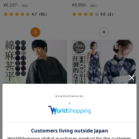
¥
6,237-.
¥
9,900-.
（税込）
（税込）
4.7
（91）
4.0
（2）
【送料無料】甚平 メンズ おしゃれ「しじら織り 綿麻甚平 単品 全13柄 6サイズ S M L LL/2L 3L 4L」父の日 敬老の日 男性 プレゼント 涼やか 綿麻甚平 上下セット ルームウェア 部屋着 セットアップ 花火大会 夏祭り
ワンピース 浴衣 セット レディース 吸水速乾 ポリエステル浴衣 浴衣2点セット（浴衣＋しわ兵児帯）「ランタン・夜の葉音・金継ぎ・チューリップ」セパレート浴衣 Fサイズ カシュクールワンピース 簡単着付け 大人
¥
3,960-.
¥
14,553-.
（税込）
（税込）
4.6
（82）
3.7
（3）