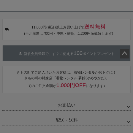
き作り帯 オビ
KIMONOMAC
KIMONOMAC
KIMONOMAC
シェ）「ラン
HI オリジナル
HI オリジナル
HI オリジナル
タン・夜の葉
【メール便不
【メール便不
【メール便不
音・金継ぎ・
可】
可】
可】
チューリッ
プ」Fサイズ
送料無料
カシュクール
11,000円(税込)以上お買い上げで
ワンピース 簡
(※北海道…700円・沖縄・離島…1,200円頂戴致します)
単着付け 大人
100
新規会員登録で、すぐに使える
ポイントプレゼント
ペー
ジト
きもの町でご購入頂いたお客様は、着物レンタルがおトクに！
ップ
きもの町の姉妹店「着物レンタル 夢館(ゆめやかた)」
へ
1,000円OFF
でのご注文金額が
になります♪
お支払い
配送・送料