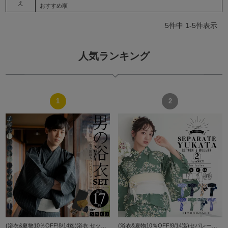
え
おすすめ順
5
件中
1
-
5
件表示
人気ランキング
(浴衣&夏物10％OFF!8/14迄)浴衣 セット メンズ 男性用浴衣セット 浴衣5点セット（浴衣＋角帯＋下駄＋巾着＋腰紐） 「綿麻 しじら織り浴衣 縞・格子・絣 全17柄」 S M L LL サイズ 綿麻浴衣 花火大会 夏祭り フェ
(浴衣&夏物10％OFF!8/14迄)セパレート レディース浴衣 2点セット（二部式浴衣＋しわ兵児帯)「貝殻・アガパンサス・ゆらぎ金魚・天の川」S/F/LLサイズ きもの町オリジナル KIMONOMACHI 綿 大人可愛い レトロ モダン