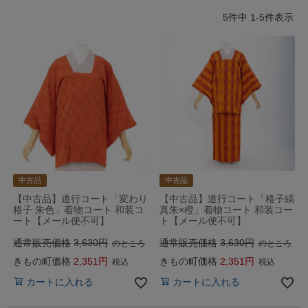
5
件中
1
-
5
件表示
中古品
中古品
【中古品】道行コート「変わり
【中古品】道行コート「格子縞
格子 朱色」着物コート 和装コ
真朱×橙」着物コート 和装コー
ート【メール便不可】
ト【メール便不可】
通常販売価格
3,630
通常販売価格
3,630
のところ
のところ
きもの町価格
2,351
きもの町価格
2,351
税込
税込
カートに入れる
カートに入れる