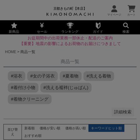
京都きもの町【本店】
並び順
新着順
新商品
セール
ランキング
ガイド
検索
お盆期間中の出荷業務一部休止・配送のご案内
登録順
【重要】地震の影響によるお荷物のお届けにつきまして
価格が安い順
HOME
商品一覧
価格が高い順
商品一覧
優先度順
レビュー順
#浴衣
#女の子浴衣
#夏着物
#洗える着物
キーワードヒット順
#着付け小物
#洗える襦袢(じゅばん)
検索
#着物クリーニング
詳細検索
新着順
価格が安い順
価格が高い順
キーワードヒット順
並び替
え
おすすめ順