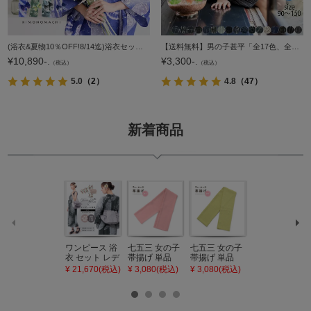
(浴衣&夏物10％OFF!8/14迄)浴衣セット レディース 大人可愛い 浴衣2点セット（浴衣＋グラデーションしわ兵児帯）「貝殻・アガパンサス・ゆらぎ金魚・天の川」S/F/TL/LLサイズ 綿 きもの町オリジナル 個性的 レトロモ
【送料無料】男の子甚平「全17色、全7サイズ」子供甚平 90cm 100cm 110cm 120cm 130cm 140cm 150cm お子様甚平 男児甚平 子供用甚平【メール便不可】
¥
10,890-.
¥
3,300-.
（税込）
（税込）
5.0
（2）
4.8
（47）
新着商品
ワンピース 浴
七五三 女の子
七五三 女の子
七五三 7歳 女
衣 セット レデ
帯揚げ 単品
帯揚げ 単品
の子 丸ぐけ 帯
ィース 吸水速
「灰桃色」日
「若葉色」日
締め 単品「若
¥ 21,670(税込)
¥ 3,080(税込)
¥ 3,080(税込)
¥ 3,080(税込)
乾 ポリエステ
本製 7歳 女児
本製 7歳 女児
葉色」日本製
ル浴衣 浴衣2
七五三小物 お
七五三小物 お
帯締め 七五三
点セット（浴
びあげ 和装 着
びあげ 和装 着
小物 丸ぐけ紐
衣＋バッグ付
物
物
帯締め