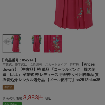
商品番号
052714
【Prices
卒業式、修了式に 女性用袴 スカートタイプ 行灯袴
down3】【中古品】袴 単品 「コーラルピンク 蝶の刺
繍 L/LL」 卒業式 袴 レディース 行燈袴 女性用袴単品 貸
衣装処分 レンタル処分品 【メール便不可】ss2512hkm35
中古品
3,883
きもの町価格
税込
会員価格あり