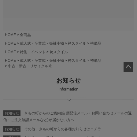
HOME
全商品
HOME
成人式・卒業式・振袖小物
袴スタイル
袴単品
HOME
特集・イベント
袴スタイル
HOME
成人式・卒業式・振袖小物
袴スタイル
袴単品
中古・新古・リサイクル袴
ペー
お知らせ
ジト
ップ
information
へ
お知らせ
きもの町からのご案内(自動配信メール・お問い合わせメールの返
信・ご注文確認メールなど)が届かない方へ
お知らせ
その他、きもの町からの各種お知らせはコチラ