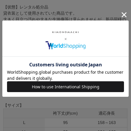
【状態】レンタル処分品
貸衣装として使用されていた商品です。
大きく目立つ汚れや大きな生地傷等は見られませんが、新品同様の
コンディションではありません。
卒業式の装いにぴったりの袴単品です。中仕切りのない行灯袴（あ
んどんはかま）ですので、丈の長い着物でも合わせていただけま
す。洋服のスカートと同じようにお召しいただけます。振袖や二尺
袖着物に合わせやすい華やかな袴です。生地はお手入れしやすいポ
リエステル素材です。草履はもちろん、ブーツを合わせたモダンな
着こなしもいいですね。
【商品内容】袴1点
【色柄】コーラルピンクにブルーの蝶と花の刺繍
【サイズ】
袴下丈(約cm)
適応身長
L
95
158～163