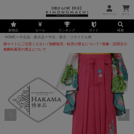
京都きもの町【本店】
新商品
セール
ランキング
ガイド
検索
HOME
中古品・新古品
中古・新古・リサイクル袴
偽サイトにご注意ください
/
無断販売・転売の禁止について
/
画像・説明文の
無断転載等の禁止について