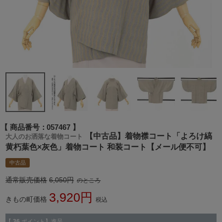
商品番号
057467
【中古品】着物襟コート「よろけ縞
大人のお洒落な着物コート
黄朽葉色×灰色」着物コート 和装コート【メール便不可】
中古品
通常販売価格
6,050
のところ
3,920
きもの町価格
税込
【
36
ポイント】進呈