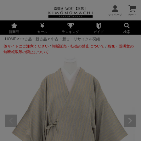
京都きもの町【本店】
新商品
セール
ランキング
ガイド
検索
HOME
中古品・新古品
中古・新古・リサイクル羽織
偽サイトにご注意ください
/
無断販売・転売の禁止について
/
画像・説明文の
無断転載等の禁止について