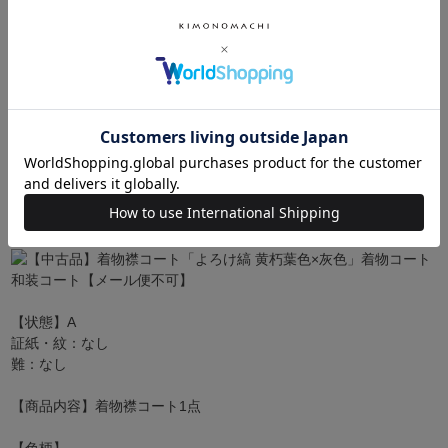
【状態】A
証紙・紋：なし
難：なし
【商品内容】着物襟コート1点
【色柄】