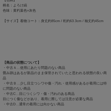
柄名：よろけ縞
色味：黄朽葉色×灰色
【サイズ】着物コート：身丈約85cm / 裄約63.3cm / 袖丈約45cm
【商品の状態について】
・中古Ａ…使用にあたり問題のない商品
畳み跡はあるが新品のまま保管されていたと思われる状態の良い商
品
・中古Ｂ…少し目立つシワや傷・汚れ・使用感があるが着用には特
に問題のない商品
・中古C…目につくシワ・傷・汚れのある商品
目につく傷などがあり、着用に際しては注意が必要な商品
・中古D…通常の着用には向かない商品