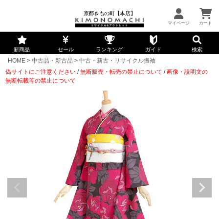
京都きもの町【本店】
新商品
セール
ランキング
ガイド
検索
HOME
中古品・新古品
中古・新古・リサイクル振袖
偽サイトにご注意ください
/
無断販売・転売の禁止について
/
画像・説明文の
無断転載等の禁止について