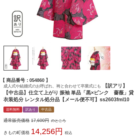
商品番号
054860
【訳アリ】
成人式や結婚式のお呼ばれ、袴と合わせて卒業式にも
【中古品】仕立て上がり 振袖 単品「黒×ピンク 薔薇」貸
衣装処分 レンタル処分品【メール便不可】ss2603fml10
送料無料
訳あり
中古品
通常販売価格
17,600
のところ
14,256
きもの町価格
税込