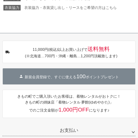
ジト
衣装協力
衣装協力・衣装貸し出し・リースをご希望の方はこちら
ップ
へ
送料無料
11,000円(税込)以上お買い上げで
(※北海道…700円・沖縄・離島…1,200円頂戴致します)
100
新規会員登録で、すぐに使える
ポイントプレゼント
きもの町でご購入頂いたお客様は、着物レンタルがおトクに！
きもの町の姉妹店「着物レンタル 夢館(ゆめやかた)」
1,000円OFF
でのご注文金額が
になります♪
お支払い