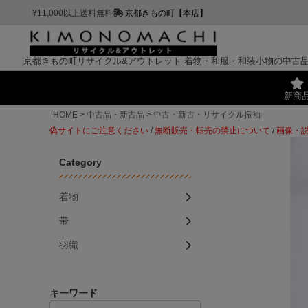
¥11,000以上送料無料
京都きもの町【本店】
京都きもの町リサイクル&アウトレット
着物・和服・和装小物の中古
新商
HOME
中古品・新古品
中古・新古・リサイクル振袖
偽サイトにご注意ください
/
無断販売・転売の禁止について
/
画像・
Category
着物
帯
羽織
キーワード