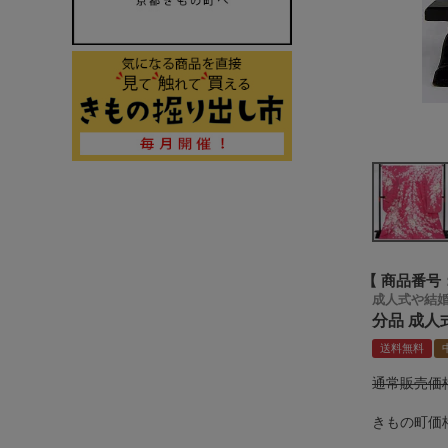
商品番号
成人式や結
分品 成人
送料無料
通常販売価
きもの町価