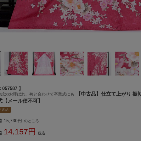
057587
【中古品】仕立て上がり 振
婚式のお呼ばれ、袴と合わせて卒業式にも
式【メール便不可】
中古品
格
15,730
のところ
14,157
格
税込