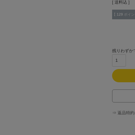
送料込
【
129
ポイン
残りわずか
⇒ 返品特