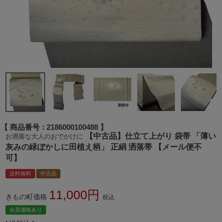
商品番号
2186000100488
【中古品】仕立て上がり 袋帯 「薄い
お洒落な大人のおでかけに
灰みの緑ぼかしに田植え柄」 正絹 洒落帯 【メール便不
可】
送料無料
中古品
11,000
きもの町価格
税込
会員価格あり