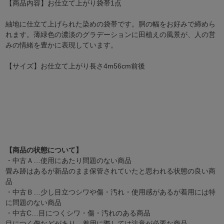
【商品内容】お仕立て上がり袋帯1点
紬地に仕立て上げられた染めの袋帯です。胴の幅をお好みで締めら
れます。薄緑色の濃淡のグラデーションに田植えの風景が、人の営
みの情緒を豊かに表現しています。
【サイズ】お仕立て上がり長さ4m56cm前後
【商品の状態について】
・中古Ａ…使用にあたり問題のない商品
畳み跡はあるが新品のまま保管されていたと思われる状態の良い商
品
・中古Ｂ…少し目立つシワや傷・汚れ・使用感があるが着用には特
に問題のない商品
・中古C…目につくシワ・傷・汚れのある商品
目につく傷などがあり、着用に際しては注意が必要な商品