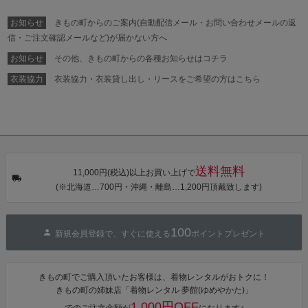
お知らせ
きもの町からのご案内(自動配信メール・お問い合わせメールの返
信・ご注文確認メールなど)が届かない方へ
お知らせ
その他、きもの町からの各種お知らせはコチラ
衣装協力
衣装協力・衣装貸し出し・リースをご希望の方はこちら
送料無料
11,000円(税込)以上お買い上げで
(※北海道…700円・沖縄・離島…1,200円頂戴致します)
100
新規会員登録で、すぐに使える
ポイントプレゼント
きもの町でご購入頂いたお客様は、着物レンタルがおトクに！
きもの町の姉妹店「着物レンタル 夢館(ゆめやかた)」
1,000円OFF