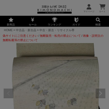
京都きもの町【本店】
新商品
セール
ランキング
ガイド
検索
HOME
中古品・新古品
中古・新古・リサイクル帯
偽サイトにご注意ください
/
無断販売・転売の禁止について
/
画像・説明文の
無断転載等の禁止について