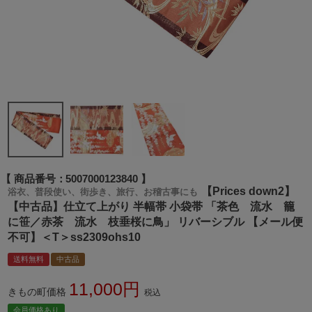
商品番号
5007000123840
【Prices down2】
浴衣、普段使い、街歩き、旅行、お稽古事にも
【中古品】仕立て上がり 半幅帯 小袋帯 「茶色 流水 籠
に笹／赤茶 流水 枝垂桜に鳥」 リバーシブル 【メール便
不可】＜T＞ss2309ohs10
送料無料
中古品
11,000
きもの町価格
税込
会員価格あり