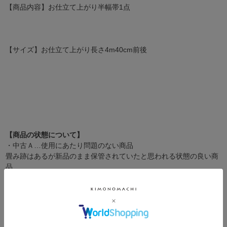
【商品内容】お仕立て上がり半幅帯1点
【サイズ】お仕立て上がり長さ4m40cm前後
【商品の状態について】
・中古Ａ…使用にあたり問題のない商品
畳み跡はあるが新品のまま保管されていたと思われる状態の良い商
品
・中古Ｂ…少し目立つシワや傷・汚れ・使用感があるが着用には特
に問題のない商品
・中古C…目につくシワ・傷・汚れのある商品
目につく傷などがあり、着用に際しては注意が必要な商品
・中古D…通常の着用には向かない商品