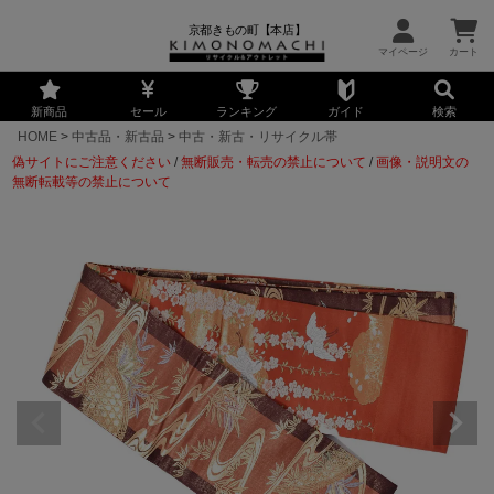
京都きもの町【本店】
新商品
セール
ランキング
ガイド
検索
HOME
中古品・新古品
中古・新古・リサイクル帯
偽サイトにご注意ください
/
無断販売・転売の禁止について
/
画像・説明文の
無断転載等の禁止について