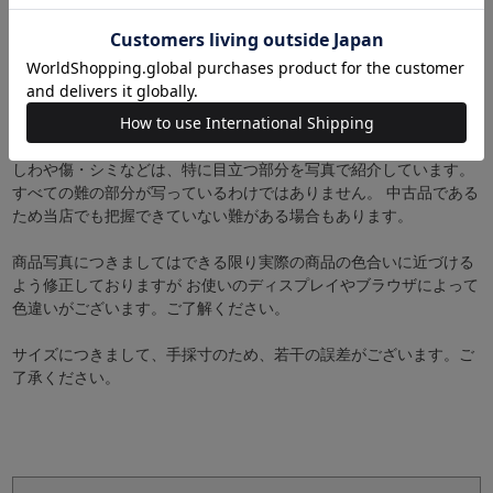
【注意事項】
中古品の場合、ほとんどの商品で正確な素材や産地は確認できませ
ん。
わかる限りの情報は記載させていただきますが、それ以上の詳細は
不明であることを予めご了承ください。
しわや傷・シミなどは、特に目立つ部分を写真で紹介しています。
すべての難の部分が写っているわけではありません。 中古品である
ため当店でも把握できていない難がある場合もあります。
商品写真につきましてはできる限り実際の商品の色合いに近づける
よう修正しておりますが お使いのディスプレイやブラウザによって
色違いがございます。ご了解ください。
サイズにつきまして、手採寸のため、若干の誤差がございます。ご
了承ください。