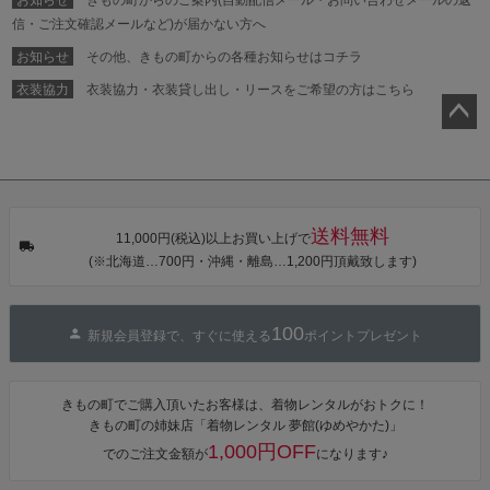
信・ご注文確認メールなど)が届かない方へ
お知らせ
その他、きもの町からの各種お知らせはコチラ
衣装協力
衣装協力・衣装貸し出し・リースをご希望の方はこちら
ペー
ジト
ップ
へ
送料無料
11,000円(税込)以上お買い上げで
(※北海道…700円・沖縄・離島…1,200円頂戴致します)
100
新規会員登録で、すぐに使える
ポイントプレゼント
きもの町でご購入頂いたお客様は、着物レンタルがおトクに！
きもの町の姉妹店「着物レンタル 夢館(ゆめやかた)」
1,000円OFF
でのご注文金額が
になります♪