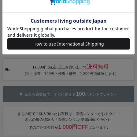
お知らせ
きもの町からのご案内(自動配信メール・お問い合わせメールの返
タン・夜の葉
【メール便不
【メール便不
【メール便不
音・金継ぎ・
可】
可】
可】
信・ご注文確認メールなど)が届かない方へ
チューリッ
プ」Fサイズ
お知らせ
その他、きもの町からの各種お知らせはコチラ
カシュクール
ワンピース 簡
衣装協力
衣装協力・衣装貸し出し・リースをご希望の方はこちら
単着付け 大人
送料無料
11,000円(税込)以上お買い上げで
(※北海道…700円・沖縄・離島…1,200円頂戴致します)
100
新規会員登録で、すぐに使える
ポイントプレゼント
きもの町でご購入頂いたお客様は、着物レンタルがおトクに！
きもの町の姉妹店「着物レンタル 夢館(ゆめやかた)」
1,000円OFF
でのご注文金額が
になります♪