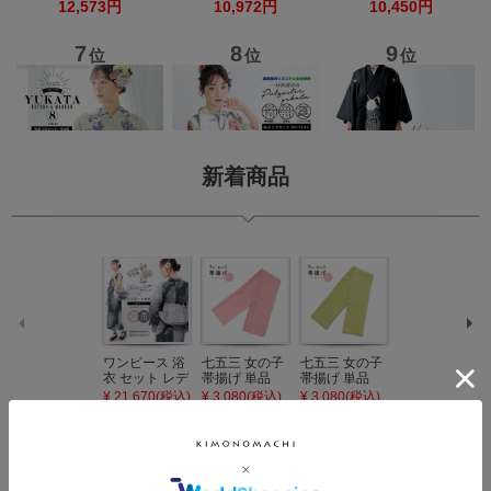
新着商品
ワンピース 浴
七五三 女の子
七五三 女の子
七五三 7歳 女
衣 セット レデ
帯揚げ 単品
帯揚げ 単品
の子 丸ぐけ 帯
ィース 吸水速
「灰桃色」日
「若葉色」日
締め 単品「若
¥ 21,670(税込)
¥ 3,080(税込)
¥ 3,080(税込)
¥ 3,080(税込)
乾 ポリエステ
本製 7歳 女児
本製 7歳 女児
葉色」日本製
ル浴衣 浴衣2
七五三小物 お
七五三小物 お
帯締め 七五三
点セット（浴
びあげ 和装 着
びあげ 和装 着
小物 丸ぐけ紐
衣＋バッグ付
物
物
帯締め
き作り帯 オビ
KIMONOMAC
KIMONOMAC
KIMONOMAC
シェ）「ラン
HI オリジナル
HI オリジナル
HI オリジナル