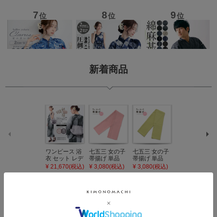
新着商品
ワンピース 浴
七五三 女の子
七五三 女の子
七五三 7歳 女
衣 セット レデ
帯揚げ 単品
帯揚げ 単品
の子 丸ぐけ 帯
ィース 吸水速
「灰桃色」日
「若葉色」日
締め 単品「若
¥ 21,670(税込)
¥ 3,080(税込)
¥ 3,080(税込)
¥ 3,080(税込)
乾 ポリエステ
本製 7歳 女児
本製 7歳 女児
葉色」日本製
ル浴衣 浴衣2
七五三小物 お
七五三小物 お
帯締め 七五三
点セット（浴
びあげ 和装 着
びあげ 和装 着
小物 丸ぐけ紐
衣＋バッグ付
物
物
帯締め
き作り帯 オビ
KIMONOMAC
KIMONOMAC
KIMONOMAC
シェ）「ラン
HI オリジナル
HI オリジナル
HI オリジナル
お知らせ
きもの町からのご案内(自動配信メール・お問い合わせメールの返
タン・夜の葉
【メール便不
【メール便不
【メール便不