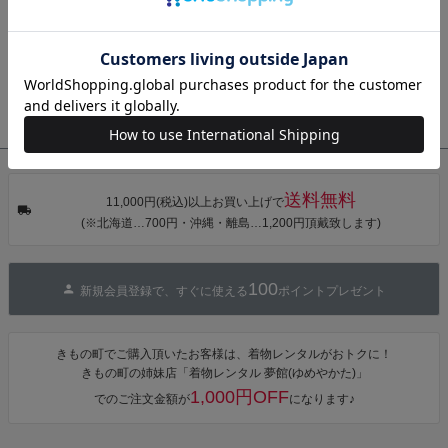
音・金継ぎ・
可】
可】
可】
信・ご注文確認メールなど)が届かない方へ
チューリッ
プ」Fサイズ
お知らせ
その他、きもの町からの各種お知らせはコチラ
カシュクール
ワンピース 簡
衣装協力
衣装協力・衣装貸し出し・リースをご希望の方はこちら
単着付け 大人
送料無料
11,000円(税込)以上お買い上げで
(※北海道…700円・沖縄・離島…1,200円頂戴致します)
100
新規会員登録で、すぐに使える
ポイントプレゼント
きもの町でご購入頂いたお客様は、着物レンタルがおトクに！
きもの町の姉妹店「着物レンタル 夢館(ゆめやかた)」
1,000円OFF
でのご注文金額が
になります♪