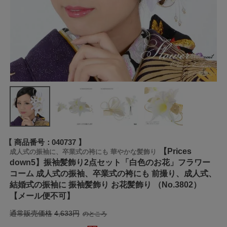
商品番号
040737
【Prices
成人式の振袖に、卒業式の袴にも 華やかな髪飾り
down5】振袖髪飾り2点セット「白色のお花」フラワー
コーム 成人式の振袖、卒業式の袴にも 前撮り、成人式、
結婚式の振袖に 振袖髪飾り お花髪飾り （No.3802）
【メール便不可】
通常販売価格
4,633
のところ