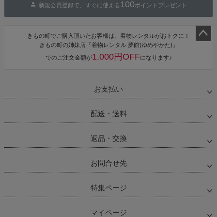
100
新規会員登録で、すぐに使える
ポイントプレゼント
きもの町でご購入頂いたお客様は、着物レンタルがおトクに！
きもの町の姉妹店「着物レンタル 夢館(ゆめやかた)」
ペー
1,000円OFF
ジト
でのご注文金額が
になります♪
ップ
へ
お支払い
配送・送料
返品・交換
お問合せ先
特集ページ
マイページ