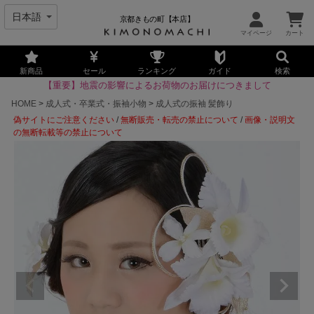
京都きもの町【本店】
新商品
セール
ランキング
ガイド
検索
【重要】地震の影響によるお荷物のお届けにつきまして
HOME
成人式・卒業式・振袖小物
成人式の振袖 髪飾り
偽サイトにご注意ください
/
無断販売・転売の禁止について
/
画像・説明文
の無断転載等の禁止について