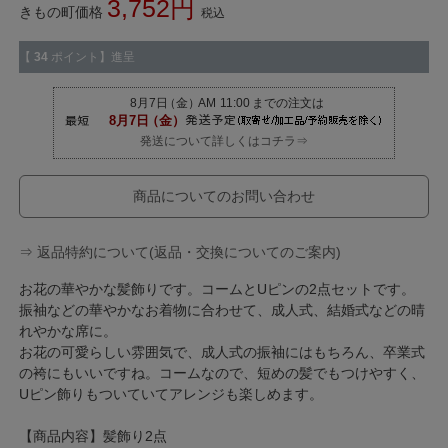
3,752
きもの町価格
税込
【
34
ポイント】進呈
発送について詳しくはコチラ⇒
商品についてのお問い合わせ
⇒ 返品特約について(返品・交換についてのご案内)
お花の華やかな髪飾りです。コームとUピンの2点セットです。
振袖などの華やかなお着物に合わせて、成人式、結婚式などの晴
れやかな席に。
お花の可愛らしい雰囲気で、成人式の振袖にはもちろん、卒業式
の袴にもいいですね。コームなので、短めの髪でもつけやすく、
Uピン飾りもついていてアレンジも楽しめます。
【商品内容】髪飾り2点