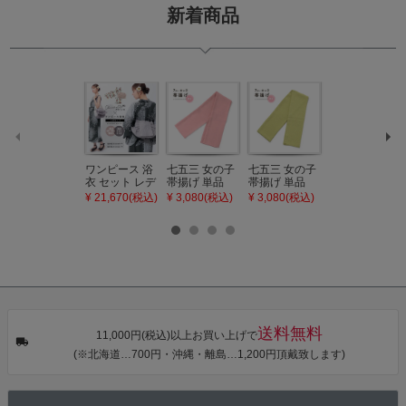
新着商品
ワンピース 浴
七五三 女の子
七五三 女の子
七五三 7歳 女
衣 セット レデ
帯揚げ 単品
帯揚げ 単品
の子 丸ぐけ 帯
ィース 吸水速
「灰桃色」日
「若葉色」日
締め 単品「若
¥ 21,670(税込)
¥ 3,080(税込)
¥ 3,080(税込)
¥ 3,080(税込)
乾 ポリエステ
本製 7歳 女児
本製 7歳 女児
葉色」日本製
ル浴衣 浴衣2
七五三小物 お
七五三小物 お
帯締め 七五三
点セット（浴
びあげ 和装 着
びあげ 和装 着
小物 丸ぐけ紐
衣＋バッグ付
物
物
帯締め
き作り帯 オビ
KIMONOMAC
KIMONOMAC
KIMONOMAC
シェ）「ラン
HI オリジナル
HI オリジナル
HI オリジナル
タン・夜の葉
【メール便不
【メール便不
【メール便不
音・金継ぎ・
可】
可】
可】
チューリッ
プ」Fサイズ
送料無料
カシュクール
11,000円(税込)以上お買い上げで
ワンピース 簡
(※北海道…700円・沖縄・離島…1,200円頂戴致します)
単着付け 大人