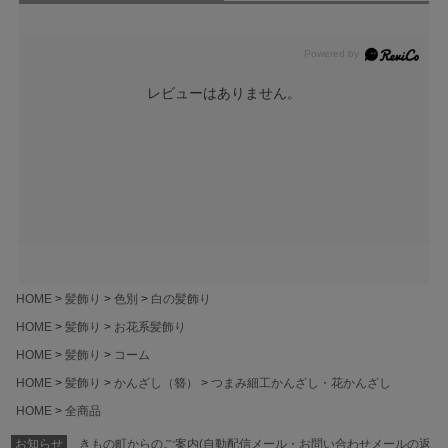
レビューはありません。
HOME
髪飾り
色別
白の髪飾り
HOME
髪飾り
お花系髪飾り
HOME
髪飾り
コーム
HOME
髪飾り
かんざし（簪）
つまみ細工かんざし・花かんざし
HOME
全商品
お知らせ
きもの町からのご案内(自動配信メール・お問い合わせメールの返