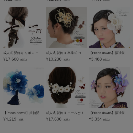
成人式 髪飾り リボン コームとUピンの3点セット「ホワイト×ブラウン レースリボン」日本製 振袖用髪飾り 成人式 卒業式 結婚式 着物【メール便不可】
成人式 髪飾り 卒業式 コームとUピンの3点セット「水引、梅松 ゴールド・ワイン」日本製 水引き コーム Uピン 振袖用髪飾り 結婚式 前撮り 後撮り 着物【メール便不可】
【Prices down5】振袖髪飾り2点セット「ベージュホワイトのお花」お花髪飾り コーム髪飾り 華やか 成人式の振袖、卒業式の袴にも (No.3565)【メール便不可】
¥
17,600
¥
10,230
¥
3,488
（税込）
（税込）
（税込）
【Prices down5】振袖髪飾り2点セット「青色のお花、パールビーズ」お花髪飾り 成人式、前撮り、結婚式の振袖に 振袖髪飾り （4022）【メール便不可】ss2512wkk25
成人式 髪飾り コームとUピンの2点セット「白・赤 八重梅」コーム Uピン 振袖用髪飾り お花髪飾り 成人式 卒業式 結婚式 着物【メール便不可】
【Prices down5】振袖髪飾り2点セット「パープルのお花」フラワーコーム 成人式の振袖、卒業式の袴にも 前撮り、成人式、結婚式の振袖に 振袖髪飾り お花髪飾り （No.3802）【メール便不可】
¥
4,219
¥
17,600
¥
3,334
（税込）
（税込）
（税込）