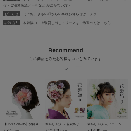
信・ご注文確認メールなど)が届かない方へ
お知らせ
その他、きもの町からの各種お知らせはコチラ
衣装協力
衣装協力・衣装貸し出し・リースをご希望の方はこちら
Recommend
この商品をみたお客様はコレもみています
【Prices down5】髪飾り 成人式 卒業式 「ピンク お花の水玉レース」 振袖 お花髪飾り 前撮り ヘアアクセサリー【メール便不可】
髪飾り 成人式 花髪飾り フラワーコーム Uピン 4点セット 「ラナンキュラスブーケ イエロー・ワイン No.1335」 振袖用髪飾り お花髪飾り プリザーブドフラワー 成人式 卒業式 結婚式 着物 日本製 【メール便不可】
髪飾り 成人式 「コーム髪飾りとUピンの髪飾り3点セット ナチュラルホワイト MA-1」 振袖用髪飾り お花髪飾り ドライフラワー 卒業式 結婚式 着物 【メール便不可】＜H＞
¥
511
¥
12,100
¥
4,400
（税込）
（税込）
（税込）